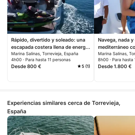
Rápido, divertido y soleado: una
Navega, nada y 
escapada costera llena de energía
mediterráneo co
Marina Salinas, Torrevieja, España
Marina Salinas, To
en Torrevieja.
momentos de su
4h00 · Para hasta 11 personas
8h00 · Para hasta
Desde 800 €
Desde 1.800 €
5 (1)
Experiencias similares cerca de Torrevieja,
España