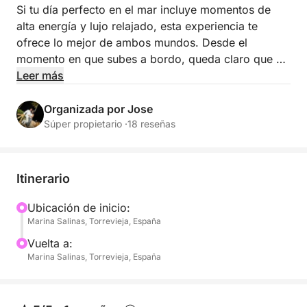
Si tu día perfecto en el mar incluye momentos de
alta energía y lujo relajado, esta experiencia te
ofrece lo mejor de ambos mundos. Desde el
momento en que subes a bordo, queda claro que no
se trata solo de navegar, sino de aprovechar al
Leer más
máximo cada hora en el agua.
Organizada por Jose
Al dejar atrás Torrevieja, la costa se abre a un
Súper propietario ·
18 reseñas
paraíso de calas escondidas y aguas cristalinas. Tú
decides el día, combinando un crucero tranquilo con
momentos de adrenalina y tiempo de sobra para
Itinerario
relajarte.
Ubicación de inicio:
Marina Salinas, Torrevieja, España
Aprovecha al máximo un día completo en el agua:
- Paradas para nadar en bahías tranquilas y de
Vuelta a:
aguas cristalinas
Marina Salinas, Torrevieja, España
- Paddleboarding y snorkel para un ritmo más
relajado
- Tomar el sol en amplias cubiertas con vistas