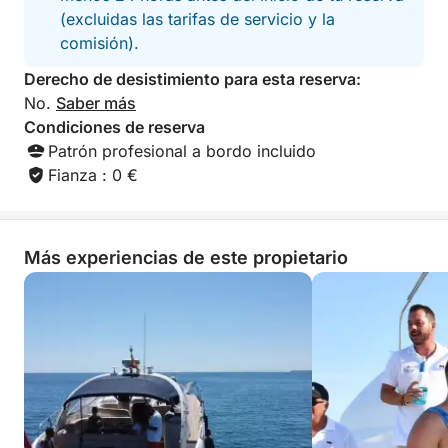
para que cada uno disfrute del día a su manera.
(excluidas las tarifas de servicio y la
comisión).
Con un capitán experimentado guiándote a los
mejores rincones, solo tienes que decidir tu ritmo:
Derecho de desistimiento para esta reserva:
lento y relajante, o rápido e inolvidable. En cualquier
No.
Saber más
caso, es un día completo diseñado para la libertad,
Condiciones de reserva
la diversión y momentos que recordarás durante
Patrón profesional a bordo incluido
mucho tiempo.
Fianza : 0 €
Más experiencias de este propietario