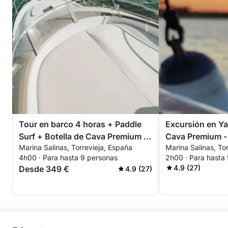
Tour en barco 4 horas + Paddle
Excursión en Ya
Surf + Botella de Cava Premium -
Cava Premium -
Marina Salinas, Torrevieja, España
Marina Salinas, To
TODO INCLUIDO
Sunset - 2 Hor
4h00 · Para hasta 9 personas
2h00 · Para hasta
INCLUIDO
4.9 (27)
Desde 349 €
4.9 (27)