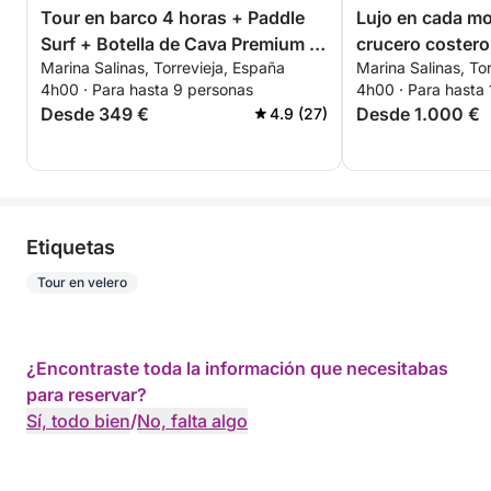
Tour en barco 4 horas + Paddle
Lujo en cada m
Surf + Botella de Cava Premium -
crucero costero
Marina Salinas, Torrevieja, España
Marina Salinas, To
TODO INCLUIDO
Torrevieja
4h00 · Para hasta 9 personas
4h00 · Para hasta 
Desde 349 €
Desde 1.000 €
4.9 (27)
Etiquetas
Tour en velero
¿Encontraste toda la información que necesitabas
para reservar?
Sí, todo bien
/
No, falta algo