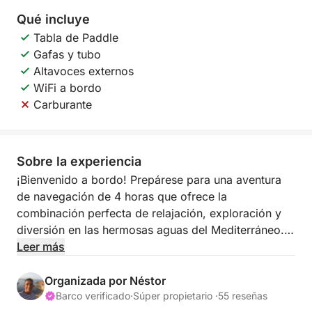
Qué incluye
Tabla de Paddle
Gafas y tubo
Altavoces externos
WiFi a bordo
Carburante
Sobre la experiencia
¡Bienvenido a bordo! Prepárese para una aventura
de navegación de 4 horas que ofrece la
combinación perfecta de relajación, exploración y
diversión en las hermosas aguas del Mediterráneo.
Leer más
Este tour está diseñado para quienes desean
escapar del bullicio y disfrutar del tranquilo ritmo del
Organizada por Néstor
mar. Ya sea que desee relajarse, nadar o
Barco verificado
·
Súper propietario ·
55 reseñas