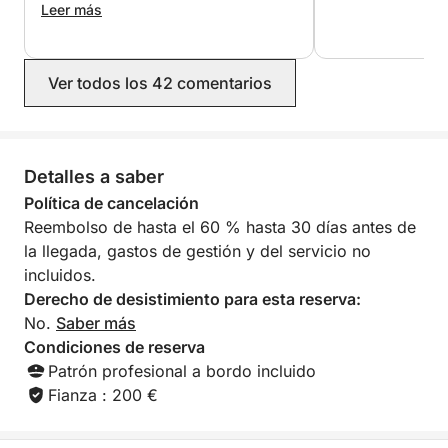
¡Prepara tu toalla, protector solar y buena onda! ¡El
encarecidamente; fue nuestro día
Leer más
favorito de las vacaciones.
mar te espera! Reserva tu aventura hoy mismo y
únete a nosotros a bordo para un día inolvidable.
-------------------------------
Ver todos los 42 comentarios
-------------------------------
El Precio del Patrón incluye: Patrón, limpieza final y
carburante.
Detalles a saber
-------------------------------
-------------------------------
Política de cancelación
Reembolso de hasta el 60 % hasta 30 días antes de
la llegada, gastos de gestión y del servicio no
incluidos.
Derecho de desistimiento para esta reserva:
No.
Saber más
Condiciones de reserva
Patrón profesional a bordo incluido
Fianza : 200 €