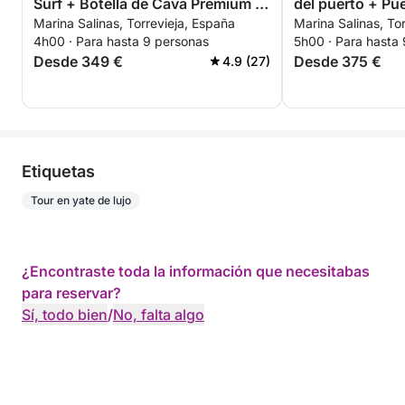
Surf + Botella de Cava Premium -
del puerto + Pu
Marina Salinas, Torrevieja, España
Marina Salinas, To
TODO INCLUIDO
Salinas de Torre
4h00 · Para hasta 9 personas
5h00 · Para hasta
Desde 349 €
Desde 375 €
4.9 (27)
Etiquetas
Tour en yate de lujo
¿Encontraste toda la información que necesitabas
para reservar?
Sí, todo bien
/
No, falta algo