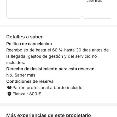
Leer más
No hay un itinerario rígido, solo una experiencia
cuidadosamente diseñada donde el tiempo se
ralentiza. Ancla en lugares tranquilos, date un
refrescante baño, explora calas escondidas y
disfruta de la paz y la belleza que solo el mar puede
Detalles a saber
ofrecer. Ideal para familias, amigos o parejas, este
tour combina ocio y exploración en un entorno de
Política de cancelación
lujo.
Reembolso de hasta el 60 % hasta 30 días antes de
la llegada, gastos de gestión y del servicio no
Disfruta del día a tu manera y regresa a Marina
incluidos.
Salinas de Torrevieja con una brisa marina en el pelo
Derecho de desistimiento para esta reserva:
y recuerdos inolvidables.
No.
Saber más
Condiciones de reserva
Patrón profesional a bordo incluido
Fianza : 800 €
Más experiencias de este propietario