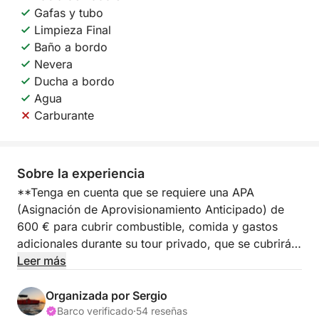
Gafas y tubo
Limpieza Final
Baño a bordo
Nevera
Ducha a bordo
Agua
Carburante
Sobre la experiencia
**Tenga en cuenta que se requiere una APA
(Asignación de Aprovisionamiento Anticipado) de
600 € para cubrir combustible, comida y gastos
adicionales durante su tour privado, que se cubrirán
en el puerto.**
Leer más
Embárquese en una experiencia de día completo en
Organizada por Sergio
yate desde Marina Salinas de Torrevieja, donde el
Barco verificado
·
54 reseñas