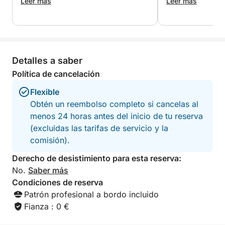
Leer más
por todo! ¡Muy r
Leer más
desde Polonia ?
¿A qué esperas? ¡Me muero de ganas de veros a
todos a bordo!
¡Espero vuestros mensajes en ClickandBoat!
Detalles a saber
Política de cancelación
Flexible
Obtén un reembolso completo si cancelas al
menos 24 horas antes del inicio de tu reserva
(excluidas las tarifas de servicio y la
comisión).
Derecho de desistimiento para esta reserva:
No.
Saber más
Condiciones de reserva
Patrón profesional a bordo incluido
Fianza : 0 €