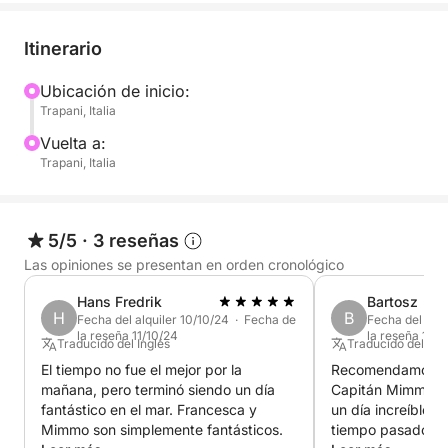
Durante la excursión, navegarás por las aguas
cristalinas de Favignana y Levanzo, visitando calas
Itinerario
escondidas, cuevas espectaculares y bahías de
color turquesa. Tendrás tiempo de sobra para nadar,
Ubicación de inicio:
Trapani, Italia
bucear y relajarte al sol mientras admiras algunos de
los paisajes más bellos de Sicilia.
Vuelta a:
Trapani, Italia
Esta excursión privada está diseñada para parejas,
familias y grupos pequeños que desean disfrutar del
mar con total tranquilidad y seguridad,
5/5
·
3 reseñas
acompañados por un patrón local experto.
Las opiniones se presentan en orden cronológico
Hans Fredrik
Bartosz
Una experiencia auténtica de mar, naturaleza y
H
B
Fecha del alquiler 10/10/24 · Fecha de
Fecha del alqu
vistas inolvidables en las espléndidas Islas Egadas.
la reseña 11/10/24
la reseña 16/9
Traducido del Inglés
Traducido del Ital
🚤🌊
El tiempo no fue el mejor por la
Recomendamos en
mañana, pero terminó siendo un día
Capitán Mimmo y 
Zarpa con nosotros y vive un día inolvidable de
fantástico en el mar. Francesca y
un día increíble j
naturaleza, mar y libertad.
Mimmo son simplemente fantásticos.
tiempo pasado pos