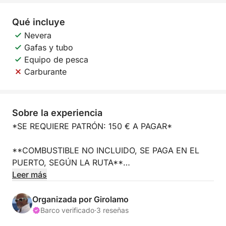
Qué incluye
Nevera
Gafas y tubo
Equipo de pesca
Carburante
Sobre la experiencia
*SE REQUIERE PATRÓN: 150 € A PAGAR*
**COMBUSTIBLE NO INCLUIDO, SE PAGA EN EL
PUERTO, SEGÚN LA RUTA**
Leer más
Zarpa desde el puerto de Trapani con el Capitán
Mimmo y vive un día inolvidable descubriendo las
Organizada por Girolamo
maravillosas Islas Egadas.
Barco verificado
·
3 reseñas