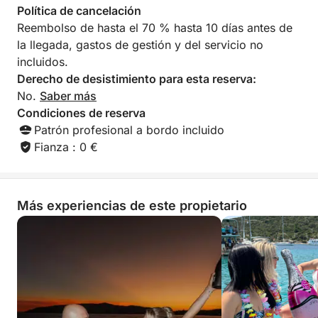
calidad general de
Política de cancelación
Recomendamos a 
Reembolso de hasta el 70 % hasta 10 días antes de
dudarlo a todos 
la llegada, gastos de gestión y del servicio no
deseen alquilar u
totalmente fiables. Muchas gracia
incluidos.
Zlatco, Ana y Eva
Derecho de desistimiento para esta reserva:
disponibilidad y p
No.
Saber más
¡Volveremos con 
Condiciones de reserva
Patrón profesional a bordo incluido
Fianza : 0 €
Más experiencias de este propietario