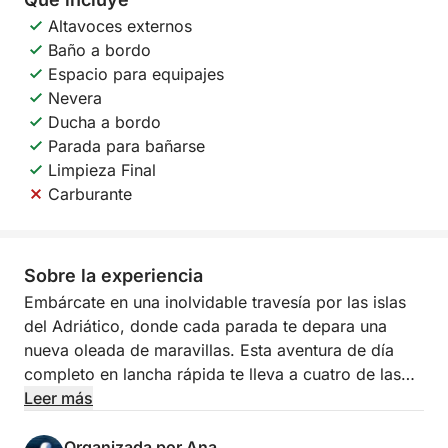
Altavoces externos
Baño a bordo
Espacio para equipajes
Nevera
Ducha a bordo
Parada para bañarse
Limpieza Final
Carburante
Sobre la experiencia
Embárcate en una inolvidable travesía por las islas
del Adriático, donde cada parada te depara una
nueva oleada de maravillas. Esta aventura de día
completo en lancha rápida te lleva a cuatro de las
islas más encantadoras de Dalmacia: Biševo, Vis,
Leer más
Hvar y Veli Drvenik. Te esperan cuevas
deslumbrantes, playas bañadas por el sol y vistas de
Organizada por Ana