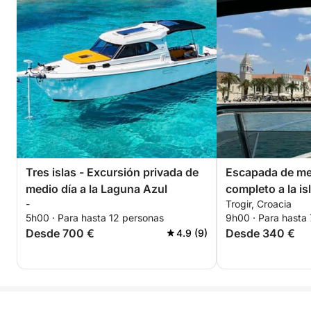
Tres islas - Excursión privada de
Escapada de med
medio día a la Laguna Azul
completo a la is
-
Trogir, Croacia
o sin patrón
5h00 · Para hasta 12 personas
9h00 · Para hasta
Desde 700 €
Desde 340 €
4.9 (9)