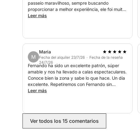
passeio maravilhoso, sempre buscando
Si deseas incluir las Islas Cíes, es fundamental pl
proporcionar a melhor experiência, ele foi muito
requiere reserva con al menos una semana de antic
atencioso e prestativo. Recomendo muito o
Leer más
aparte, garantizando una experiencia fluida y bien
passeio com o Fernando, sem dúvidas eu
voltarei para fazer novamente o passeio.
Maria
M
Fecha del alquiler 23/7/26 · Fecha de la reseña
24/7/26
Fernando ha sido un excelente patrón, súper
amable y nos ha llevado a calas espectaculares.
Conoce bien la zona y sabe lo que hace. Un día
excelente. Repetiremos con Fernando sin
dudarlo
Leer más
Ver todos los 15 comentarios