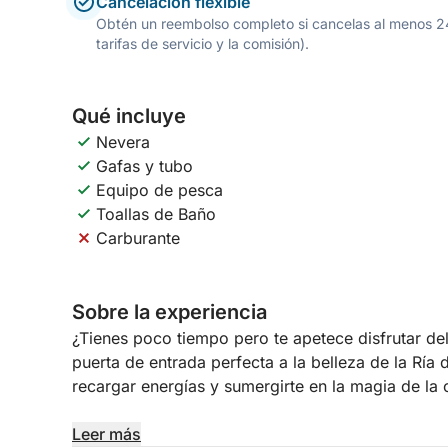
Cancelación flexible
Obtén un reembolso completo si cancelas al menos 24 h
tarifas de servicio y la comisión).
Qué incluye
Nevera
Gafas y tubo
Equipo de pesca
Toallas de Baño
Carburante
Sobre la experiencia
¿Tienes poco tiempo pero te apetece disfrutar de
puerta de entrada perfecta a la belleza de la Ría 
recargar energías y sumergirte en la magia de la 
Sube a bordo y deja atrás la ciudad mientras nave
Leer más