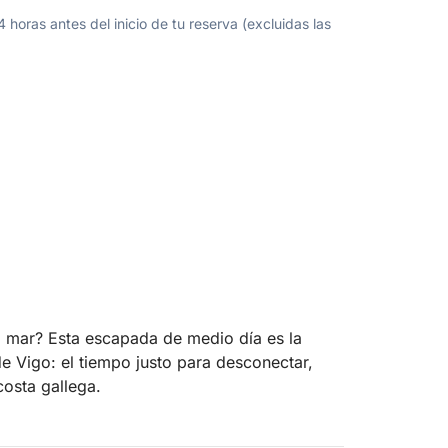
oras antes del inicio de tu reserva (excluidas las
l mar? Esta escapada de medio día es la
de Vigo: el tiempo justo para desconectar,
costa gallega.
gas por aguas tranquilas, con vistas