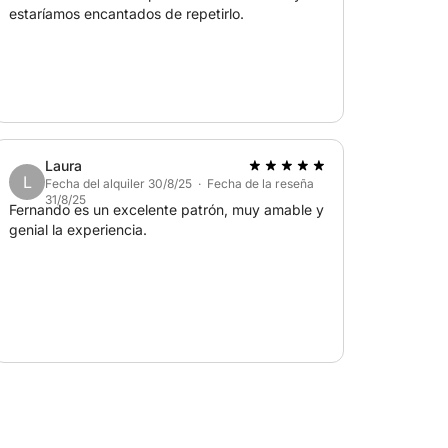
estaríamos encantados de repetirlo.
anificar con antelación, ya que el fondeo
ipación. El servicio de capitán se contrata
 organizada de principio a fin.
Laura
L
Fecha del alquiler 30/8/25 · Fecha de la reseña
31/8/25
Fernando es un excelente patrón, muy amable y
genial la experiencia.