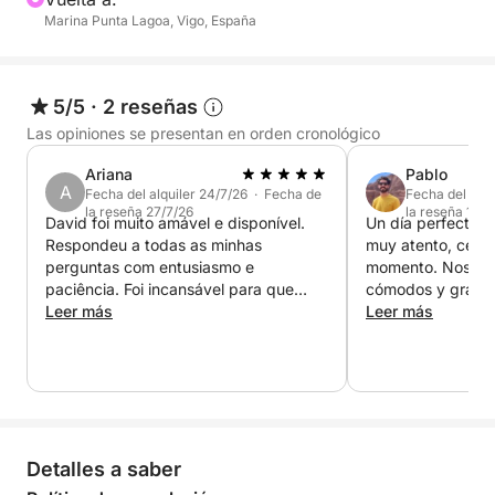
* Perfecto para visitar las Islas Cíes, Ons y otros
Marina Punta Lagoa, Vigo, España
rincones únicos
Disfruta del mar con total tranquilidad y crea
5/5
·
2 reseñas
recuerdos inolvidables con amigos o familia.
Las opiniones se presentan en orden cronológico
Ariana
Pablo
A
Fecha del alquiler 24/7/26 · Fecha de
Fecha del alqu
la reseña 27/7/26
la reseña 19/7
David foi muito amável e disponível.
Un día perfecto. 
Respondeu a todas as minhas
muy atento, cerca
perguntas com entusiasmo e
momento. Nos hiz
paciência. Foi incansável para que
cómodos y gracias
tivéssemos a melhor experiência
Leer más
muchísimo de la e
Leer más
possível.
muy espacioso. Si
¡Muy recomendab
Detalles a saber