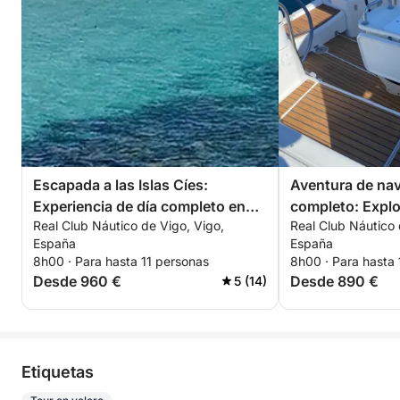
Escapada a las Islas Cíes:
Aventura de nav
Experiencia de día completo en
completo: Explo
Real Club Náutico de Vigo, Vigo,
Real Club Náutico 
barco privado
España
España
8h00 · Para hasta 11 personas
8h00 · Para hasta 
Desde 960 €
Desde 890 €
5 (14)
Etiquetas