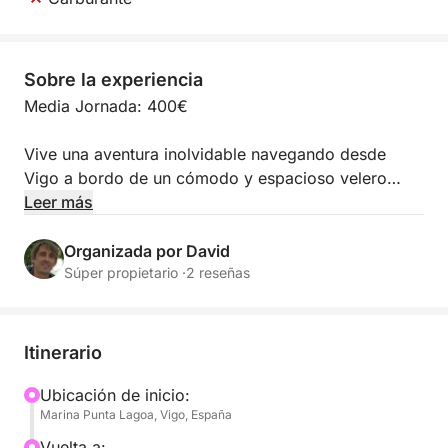
Sobre la experiencia
Media Jornada: 400€
Vive una aventura inolvidable navegando desde
Vigo a bordo de un cómodo y espacioso velero
Jeanneau Sun Kiss 47, perfecto para descubrir la
Leer más
belleza de las Rías Baixas.
Organizada por David
* Velero amplio, ideal para pasar el día o varios días
Súper propietario ·
2 reseñas
en el mar
* Capacidad para grupos de hasta 8 personas
* 4 cómodos camarotes y 3 baños
Itinerario
* Espacio exterior con mesa para comer o relajarse
al sol
Ubicación de inicio:
Marina Punta Lagoa, Vigo, España
* Interior acogedor con salón y cocina equipada
* Muy estable y agradable para navegar
Vuelta a: