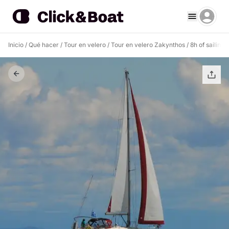
Inicio
/
Qué hacer
/
Tour en velero
/
Tour en velero Zakynthos
/
8h of sailing