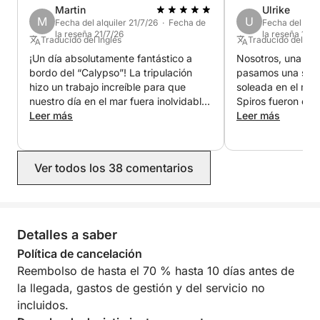
Martin
Ulrike
diario, pero hasta 6 en los viajes de varios días, ya
M
U
Fecha del alquiler 21/7/26 · Fecha de
Fecha del alqu
que el patrón necesita un camarote.
la reseña 21/7/26
la reseña 17/1
Traducido del Inglés
Traducido del Al
¡Un día absolutamente fantástico a
Nosotros, una fami
El combustible está incluido en el precio del tour
bordo del “Calypso”! La tripulación
pasamos una sema
diario. Tiene un coste adicional para los viajes de
hizo un trabajo increíble para que
soleada en el mar
varios días o de una semana.
nuestro día en el mar fuera inolvidable.
Spiros fueron exc
Gracias a todos por un día tan variado
Leer más
nos llevaron por 
Leer más
y una hospitalidad estupenda.
islas al norte de 
comida deliciosa
Siempre nos inclu
Ver todos los 38 comentarios
planificación de l
experiencia fantás
¡Recomendamos el 
¡Gracias! ?
Detalles a saber
Política de cancelación
Reembolso de hasta el 70 % hasta 10 días antes de
la llegada, gastos de gestión y del servicio no
incluidos.