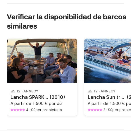
Verificar la disponibilidad de barcos
similares
12
·
ANNECY
12
·
ANNECY
Lancha SPARKMAN & STEPHENS BATEAU PONTON MISTRAL 250CV
(2010)
Lancha Sun tracker Party Barge 24 DLX 250CV
(
A partir de
1.500 € por día
A partir de
1.500 € po
4
·
Súper propietario
2
·
Súper propie