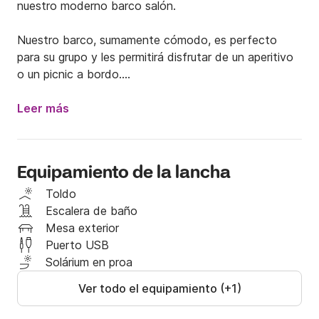
nuestro moderno barco salón.

Nuestro barco, sumamente cómodo, es perfecto 
para su grupo y les permitirá disfrutar de un aperitivo 
o un picnic a bordo.

Les sugerimos una excursión para apreciar 
Leer más
plenamente el paisaje del lago y disfrutar de un 
aperitivo en el barco.

Equipamiento de la lancha
Disponemos de cómodas zonas con sofás y mesas a 
bordo. Con música ambiental, vivirán momentos 
Toldo
inolvidables.

Escalera de baño
Mesa exterior
Podemos organizar el aperitivo por un costo 
Puerto USB
adicional, o si lo prefieren, pueden traer el suyo.

Solárium en proa
Ver todo el equipamiento (+1)
Zarparán para descubrir las maravillas del lago de 
Annecy, acompañados por su conductor-guía, quien 