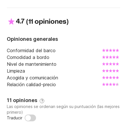
opciones:

300 € por 1 hora

4.7
(
)
400 € por 1,5 horas

11 opiniones
500 € por 2 horas

190 € por cada hora adicional.

Opiniones generales
Ven a vivir la aventura y disfruta de este momento 
Conformidad del barco
único a bordo de nuestro barco ultracómodo.

Comodidad a bordo
Nivel de mantenimiento
Atentamente,
Limpieza
Acogida y comunicación
Relación calidad-precio
11 opiniones
?
Las opiniones se ordenan según su puntuación (las mejores
primero)
Traducir