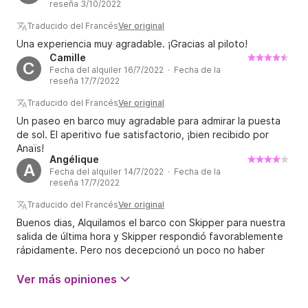
reseña 3/10/2022
Traducido del Francés
Ver original
Una experiencia muy agradable. ¡Gracias al piloto!
Camille
C
Fecha del alquiler 16/7/2022 · Fecha de la
reseña 17/7/2022
Traducido del Francés
Ver original
Un paseo en barco muy agradable para admirar la puesta
de sol. El aperitivo fue satisfactorio, ¡bien recibido por
Anaïs!
Angélique
A
Fecha del alquiler 14/7/2022 · Fecha de la
reseña 17/7/2022
Traducido del Francés
Ver original
Buenos dias, Alquilamos el barco con Skipper para nuestra
salida de última hora y Skipper respondió favorablemente
rápidamente. Pero nos decepcionó un poco no haber
podido usar la colchoneta flotante, apenas nos permitieron
saltar del barco, un patrón demasiado puntual, cuando
Ver más opiniones
llegamos 5 minutos antes al puerto.