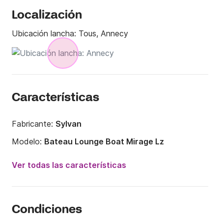
Localización
Ubicación lancha:
Tous, Annecy
Características
Fabricante:
Sylvan
Modelo:
Bateau Lounge Boat Mirage Lz
Potencia del motor:
250CV
Ver todas las características
Eslora:
7.65m
Año:
2016
Condiciones
Capacidad a bordo:
12 personas