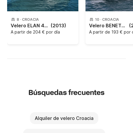
8
·
CROACIA
10
·
CROACIA
Velero ELAN 444 IMPRESSION 13.85m
(2013)
Velero BENETEAU OCEANIS 45 13.85m
(
A partir de
204 € por día
A partir de
193 € por 
Búsquedas frecuentes
Alquiler de velero Croacia