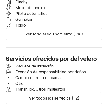
Ugljan y Pašman, así como acceso al parque nacional 
Dinghy
de Kornati, la joya de la corona de la navegación en 
Motor de anexo
Croacia.
Piloto automático
Gennaker
Toldo
Ver todo el equipamiento (+18)
Servicios ofrecidos por del velero
Paquete de iniciación
Exención de responsabilidad por daños
Cambio de ropa de cama
Otro
Transit log/Otros impuestos
Ver todos los servicios (+2)