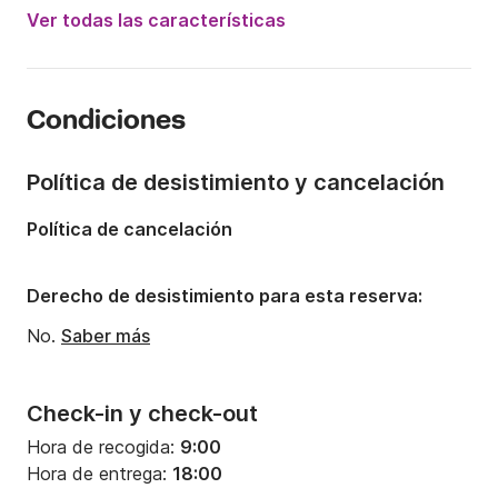
Año:
2018
Ver todas las características
Capacidad a bordo:
8 personas
Número de cabinas:
3
Condiciones
Número de camas:
8
Número de baños:
2
Política de desistimiento y cancelación
Eslora:
12.4m
Política de cancelación
Manga:
4.17m
Calado:
2.1m
Derecho de desistimiento para esta reserva:
Potencia del motor:
39CV
No.
Saber más
Check-in y check-out
Hora de recogida:
9:00
Hora de entrega:
18:00