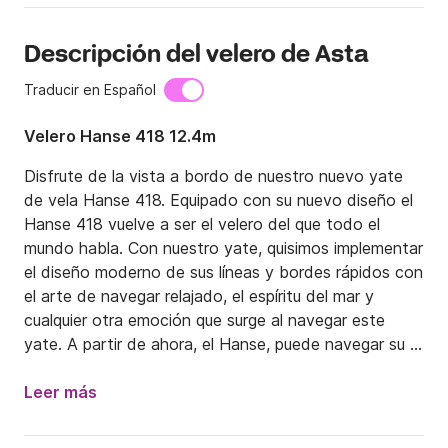
Descripción del velero de Asta
Traducir en Español
Velero Hanse 418 12.4m
Disfrute de la vista a bordo de nuestro nuevo yate 
de vela Hanse 418. Equipado con su nuevo diseño el 
Hanse 418 vuelve a ser el velero del que todo el 
mundo habla. Con nuestro yate, quisimos implementar 
el diseño moderno de sus líneas y bordes rápidos con 
el arte de navegar relajado, el espíritu del mar y 
cualquier otra emoción que surge al navegar este 
yate. A partir de ahora, el Hanse, puede navegar su 
barco usted mismo o dedicarse a los invitados a 
bordo gracias al foque autovirante integrado. Esto 
Leer más
significa que todas las maniobras se pueden realizar 
al timón para nuestro completo disfrute.
