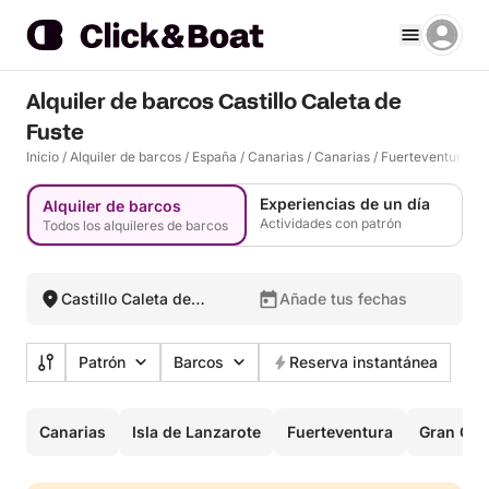
Alquiler de barcos Castillo Caleta de
Fuste
Inicio
/
Alquiler de barcos
/
España
/
Canarias
/
Canarias
/
Fuerteventura
/
C
Experiencias de un día
Alquiler de barcos
Actividades con patrón
Todos los alquileres de barcos
Castillo Caleta de
Añade tus fechas
Fuste, España
Patrón
Barcos
Reserva instantánea
Canarias
Isla de Lanzarote
Fuerteventura
Gran Can