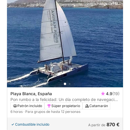
Playa Blanca, España
4.9
(19)
Pon rumbo a la felicidad: Un día completo de navegación
auténtica en Playa Blanca a bordo de un catamarán.
Patrón incluido
Súper propietario
Catamarán
6 horas
· Para grupos de hasta 12 personas
870 €
Combustible incluido
A partir de