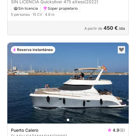
SIN LICENCIA Quicksilver 475 aXess
(2022)
Sin licencia
Súper propietario
5 personas
· 15 CV
· 4.6 m
450 €
A partir de
/día
Reserva instantánea
Puerto Calero
4.9
(8)