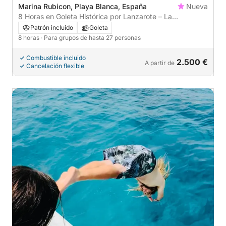
Marina Rubicon, Playa Blanca, España
Nueva
8 Horas en Goleta Histórica por Lanzarote – La
Experiencia Náutica Más Auténtica
Patrón incluido
Goleta
8 horas
· Para grupos de hasta 27 personas
Combustible incluido
2.500 €
A partir de
Cancelación flexible