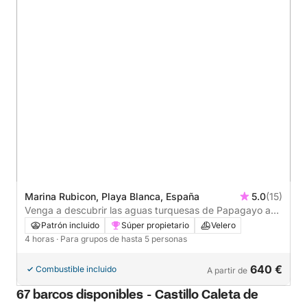
Marina Rubicon, Playa Blanca, España
5.0
(15)
Venga a descubrir las aguas turquesas de Papagayo a
bordo de nuestro velero privado: le espera una escapada
Patrón incluido
Súper propietario
Velero
inolvidable.
4 horas
· Para grupos de hasta 5 personas
640 €
Combustible incluido
A partir de
67 barcos disponibles - Castillo Caleta de