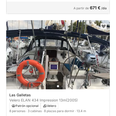
671 €
A partir de
/día
Las Galletas
Velero ELAN 434 Impression 13m
(2005)
Patrón opcional
Velero
8 personas
· 3 cabinas
· 8 plazas para dormir
· 13.4 m