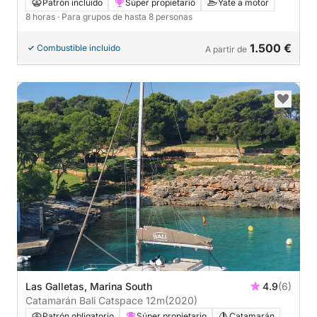
Tenerife.
Patrón incluido
Súper propietario
Yate a motor
8 horas
· Para grupos de hasta 8 personas
1.500 €
Combustible incluido
A partir de
Las Galletas, Marina South
4.9
(6)
Catamarán Bali Catspace 12m
(2020)
Patrón obligatorio
Súper propietario
Catamarán