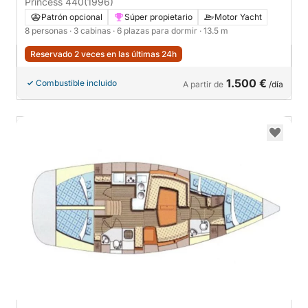
Princess 440
(1996)
Patrón opcional
Súper propietario
Motor Yacht
8 personas
· 3 cabinas
· 6 plazas para dormir
· 13.5 m
Reservado 2 veces en las últimas 24h
1.500 €
Combustible incluido
A partir de
/día