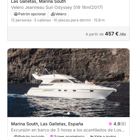
Las Galletas, Marina South
Velero Jeanneau Sun Odyssey 519 16m
(2017)
Patrón opcional
Velero
12 personas
· 5 cabinas
· 10 plazas para dormir
· 15.8 m
457 €
A partir de
/día
Marina South, Las Galletas, España
4.9
(8)
Excursión en barco de 3 horas a los acantilados de Los
Cristianos para avistar ballenas y disfrutar del océano.
Patrón incluido
Súper propietario
Yate a motor