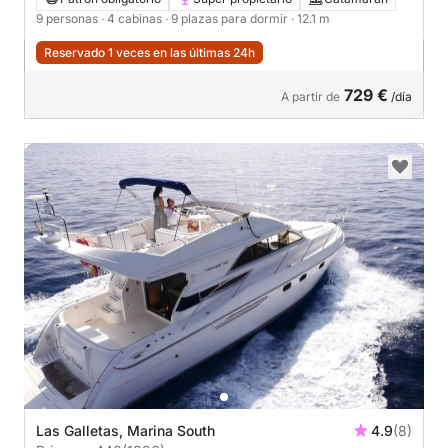
9 personas
· 4 cabinas
· 9 plazas para dormir
· 12.1 m
Reservado 1 veces en las últimas 24h
729 €
A partir de
/día
Las Galletas, Marina South
4.9
(8)