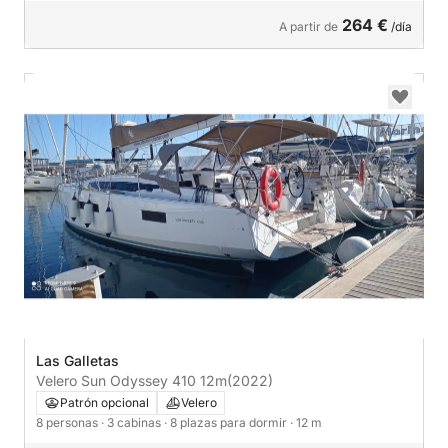
264 €
A partir de
/día
Las Galletas
Velero Sun Odyssey 410 12m
(2022)
Patrón opcional
Velero
8 personas
· 3 cabinas
· 8 plazas para dormir
· 12 m