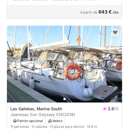
643 €
A partir de
/día
Las Galletas, Marina South
3.8
(1)
Jeanneau Sun Odyssey 519
(2018)
Patrón opcional
Velero
11 personas
· 5 cabinas
· 11 plazas para dormir
· 15.8 m