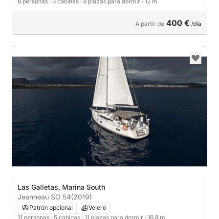
8 personas
· 3 cabinas
· 8 plazas para dormir
· 12 m
400 €
A partir de
/día
Las Galletas, Marina South
Jeanneau SO 54
(2019)
Patrón opcional
Velero
11 personas
· 5 cabinas
· 11 plazas para dormir
· 16.8 m