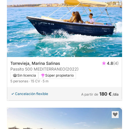
Torrevieja, Marina Salinas
4.8
(4)
Passito 500 MEDITERRANEO
(2022)
Sin licencia
Súper propietario
5 personas
· 15 CV
· 5 m
180 €
Cancelación flexible
A partir de
/día