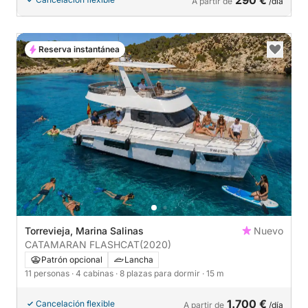
A partir de
/día
Reserva instantánea
Torrevieja, Marina Salinas
Nuevo
CATAMARAN FLASHCAT
(2020)
Patrón opcional
Lancha
11 personas
· 4 cabinas
· 8 plazas para dormir
· 15 m
1.700 €
Cancelación flexible
A partir de
/día