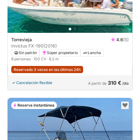
Torrevieja
4.6
(5)
Invictus FX-190
(2016)
Sin patrón
Súper propietario
Lancha
8 personas
· 100 CV
· 6.2 m
Reservado 3 veces en las últimas 24h
310 €
Cancelación flexible
A partir de
/día
Reserva instantánea