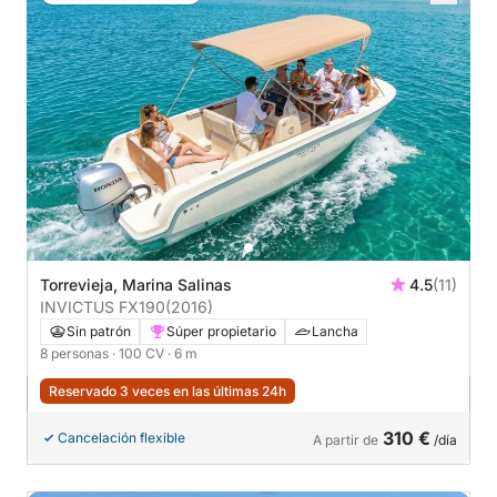
Torrevieja, Marina Salinas
4.5
(11)
INVICTUS FX190
(2016)
Sin patrón
Súper propietario
Lancha
8 personas
· 100 CV
· 6 m
Reservado 3 veces en las últimas 24h
310 €
Cancelación flexible
A partir de
/día