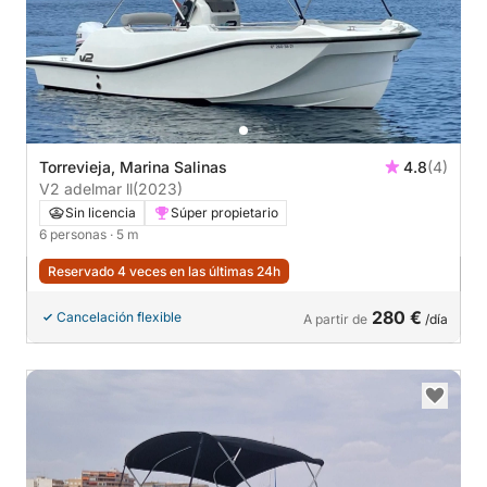
Torrevieja, Marina Salinas
4.8
(4)
V2 adelmar ll
(2023)
Sin licencia
Súper propietario
6 personas
· 5 m
Reservado 4 veces en las últimas 24h
280 €
Cancelación flexible
A partir de
/día