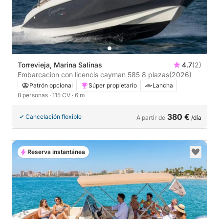
Torrevieja, Marina Salinas
4.7
(2)
Embarcacion con licencis cayman 585 8 plazas
(2026)
Patrón opcional
Súper propietario
Lancha
8 personas
· 115 CV
· 6 m
380 €
Cancelación flexible
A partir de
/día
Reserva instantánea