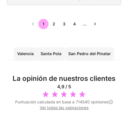
1
2
3
4
…
Valencia
Santa Pola
San Pedro del Pinatar
Guar
La opinión de nuestros clientes
4,9 / 5
Puntuación calculada en base a 714540 opiniones
Ver todas las valoraciones