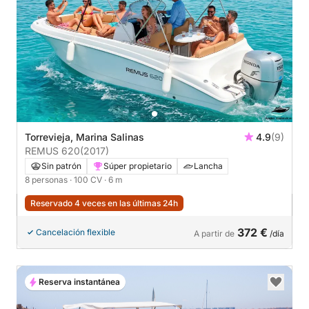
Torrevieja, Marina Salinas
4.9
(9)
REMUS 620
(2017)
Sin patrón
Súper propietario
Lancha
8 personas
· 100 CV
· 6 m
Reservado 4 veces en las últimas 24h
372 €
Cancelación flexible
A partir de
/día
Reserva instantánea