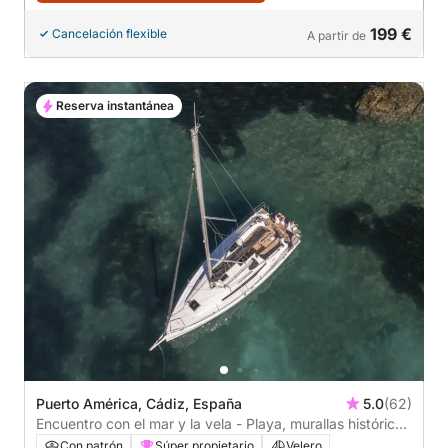
199 €
Cancelación flexible
A partir de
Reserva instantánea
Puerto América, Cádiz, España
5.0
(62)
Encuentro con el mar y la vela - Playa, murallas históricas
o puente
Con patrón
Súper propietario
Velero