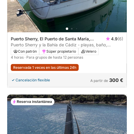
Puerto Sherry, El Puerto de Santa María,
4.9
(6)
España
Puerto Sherry y la Bahía de Cádiz - playas, baño,
murallas históricas y relax
Con patrón
Súper propietario
Velero
4 horas
· Para grupos de hasta 12 personas
Reservada 1 veces en las últimas 24h
300 €
Cancelación flexible
A partir de
Reserva instantánea