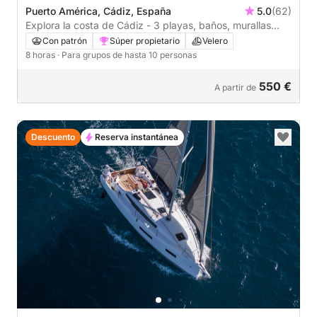
Puerto América, Cádiz, España
5.0
(62)
Explora la costa de Cádiz - 3 playas, baños, murallas
históricas, puente y relax
Con patrón
Súper propietario
Velero
8 horas
· Para grupos de hasta 10 personas
550 €
A partir de
Descuento
Reserva instantánea