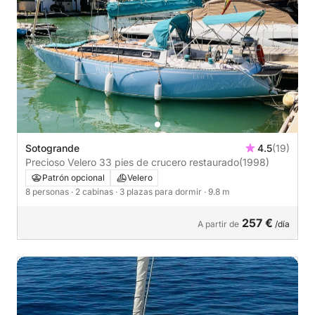
Sotogrande
4.5
(19)
Precioso Velero 33 pies de crucero restaurado
(1998)
Patrón opcional
Velero
8 personas
· 2 cabinas
· 3 plazas para dormir
· 9.8 m
257 €
A partir de
/día