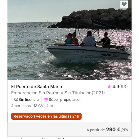
El Puerto de Santa María
4.9
(93)
Embarcación Sin Patrón y Sin Titulación
(2021)
Sin licencia
Súper propietario
4 personas
· 13 CV
· 4 m
Reservado 1 veces en las últimas 24h
290 €
A partir de
/día