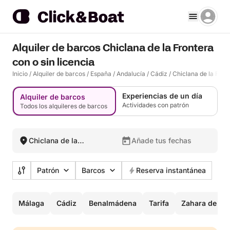
Alquiler de barcos Chiclana de la Frontera
con o sin licencia
Inicio
/
Alquiler de barcos
/
España
/
Andalucía
/
Cádiz
/
Chiclana de la Fron
Experiencias de un día
Alquiler de barcos
Actividades con patrón
Todos los alquileres de barcos
Chiclana de la
Añade tus fechas
Frontera, España
Patrón
Barcos
Reserva instantánea
Málaga
Cádiz
Benalmádena
Tarifa
Zahara de lo