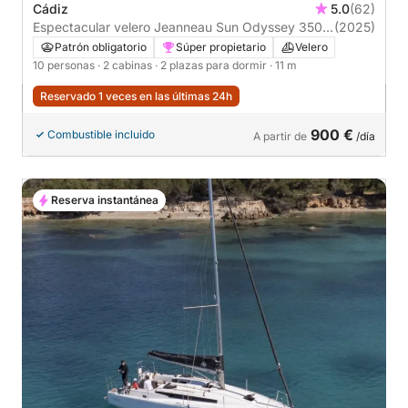
Cádiz
5.0
(62)
Espectacular velero Jeanneau Sun Odyssey 350
(2025)
del 2025
Patrón obligatorio
Súper propietario
Velero
10 personas
· 2 cabinas
· 2 plazas para dormir
· 11 m
Reservado 1 veces en las últimas 24h
900 €
Combustible incluido
A partir de
/día
Reserva instantánea