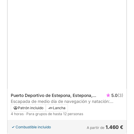
Puerto Deportivo de Estepona, Estepona,
5.0
(3)
España
Escapada de medio día de navegación y natación:
escapada de 4 horas
Patrón incluido
Lancha
4 horas
· Para grupos de hasta 12 personas
1.460 €
Combustible incluido
A partir de