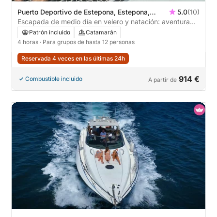
Puerto Deportivo de Estepona, Estepona,
5.0
(10)
España
Escapada de medio día en velero y natación: aventura
de 4 horas
Patrón incluido
Catamarán
4 horas
· Para grupos de hasta 12 personas
Reservada 4 veces en las últimas 24h
914 €
Combustible incluido
A partir de