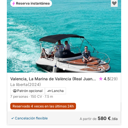
Reserva instantánea
Valencia, La Marina de València (Real Juan
4.5
(29)
Carlos)
La liberta
(2024)
Patrón opcional
Lancha
7 personas
· 150 CV
· 7.5 m
Reservado 4 veces en las últimas 24h
580 €
Cancelación flexible
A partir de
/día