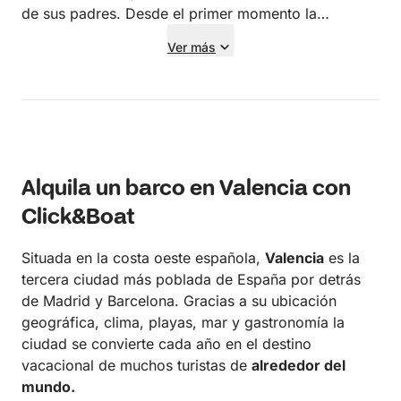
de sus padres. Desde el primer momento la
comunicación fue excelente, fueron muy amables,
Ver más
respetuosos con el barco y disfrutaron de la
experiencia con una actitud fantástica. Da gusto
compartir un día de navegación con personas así.
Esperamos que hayáis disfrutado de este recuerdo
tanto como nosotros disfrutamos teniéndoos a
bordo. Seréis siempre bienvenidos en el NUK… ¡y os
Alquila un barco en Valencia con
esperamos de nuevo dentro de otros 40 años para
celebrar el 80.º aniversario! 😊⛵
Click&Boat
Situada en la costa oeste española,
Valencia
es la
tercera ciudad más poblada de España por detrás
de Madrid y Barcelona. Gracias a su ubicación
geográfica, clima, playas, mar y gastronomía la
ciudad se convierte cada año en el destino
vacacional de muchos turistas de
alrededor del
mundo.