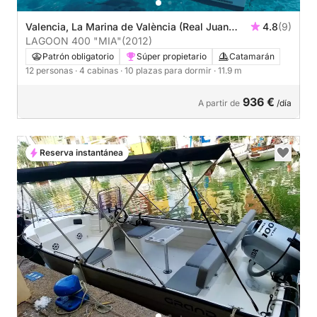
Valencia, La Marina de València (Real Juan
4.8
(9)
Carlos)
LAGOON 400 "MIA"
(2012)
Patrón obligatorio
Súper propietario
Catamarán
12 personas
· 4 cabinas
· 10 plazas para dormir
· 11.9 m
936 €
A partir de
/día
Reserva instantánea