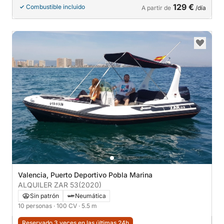
129 €
Combustible incluido
A partir de
/día
Valencia, Puerto Deportivo Pobla Marina
ALQUILER ZAR 53
(2020)
Sin patrón
Neumática
10 personas
· 100 CV
· 5.5 m
Reservado 3 veces en las últimas 24h