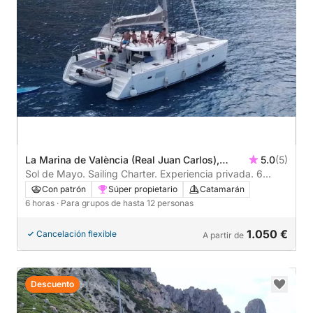
La Marina de València (Real Juan Carlos),
5.0
(5)
Valencia, España
Sol de Mayo. Sailing Charter. Experiencia privada. 6
horas por valencia
Con patrón
Súper propietario
Catamarán
6 horas
· Para grupos de hasta 12 personas
1.050 €
Cancelación flexible
A partir de
Descuento