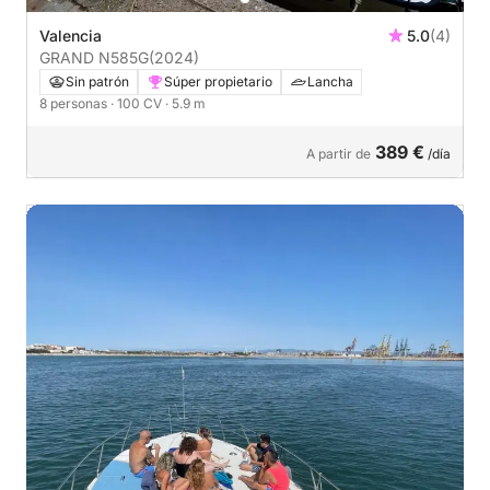
Valencia
5.0
(4)
GRAND N585G
(2024)
Sin patrón
Súper propietario
Lancha
8 personas
· 100 CV
· 5.9 m
389 €
A partir de
/día