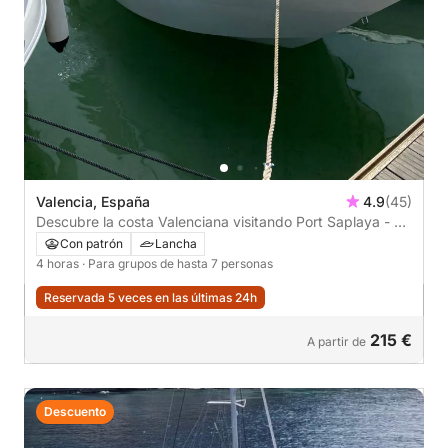
Valencia, España
4.9
(45)
Descubre la costa Valenciana visitando Port Saplaya - La
Malvarrosa - Patacona y La Marina de Valencia durante
Con patrón
Lancha
4 horas. *Combustible incluido
4 horas
· Para grupos de hasta 7 personas
Reservada 5 veces en las últimas 24h
215 €
A partir de
Descuento