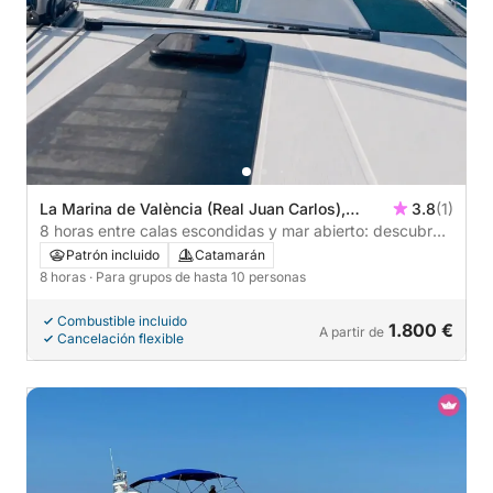
La Marina de València (Real Juan Carlos),
3.8
(1)
Valencia, España
8 horas entre calas escondidas y mar abierto: descubre
Valencia en catamarán.
Patrón incluido
Catamarán
8 horas
· Para grupos de hasta 10 personas
Combustible incluido
1.800 €
A partir de
Cancelación flexible