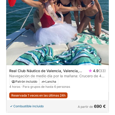
Real Club Náutico de Valencia, Valencia,
4.9
(33)
España
Navegación de medio día por la mañana: Crucero de 4
horas a las aguas azules del Mediterráneo y la Playa del
Patrón incluido
Lancha
Saler desde Valencia
4 horas
· Para grupos de hasta 6 personas
Reservada 1 veces en las últimas 24h
690 €
Combustible incluido
A partir de