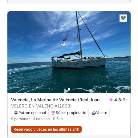
Valencia, La Marina de València (Real Juan
4.8
(8)
Carlos)
VELERO EN VALENCIA
(2003)
Patrón opcional
Súper propietario
Velero
9 personas
· 3 cabinas
· 11.6 m
Reservado 5 veces en las últimas 24h