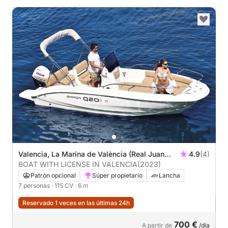
Valencia, La Marina de València (Real Juan
4.9
(4)
Carlos)
BOAT WITH LICENSE IN VALENCIA
(2023)
Patrón opcional
Súper propietario
Lancha
7 personas
· 115 CV
· 6 m
Reservado 1 veces en las últimas 24h
700 €
A partir de
/día