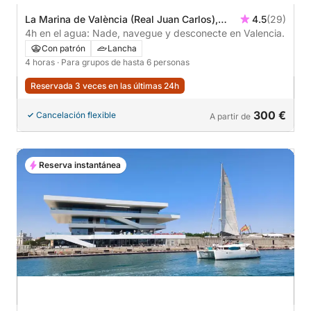
La Marina de València (Real Juan Carlos),
4.5
(29)
Valencia, España
4h en el agua: Nade, navegue y desconecte en Valencia.
Con patrón
Lancha
4 horas
· Para grupos de hasta 6 personas
Reservada 3 veces en las últimas 24h
300 €
Cancelación flexible
A partir de
Reserva instantánea