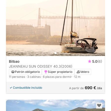
Bilbao
5.0
(6)
JEANNEAU SUN ODISSEY 40.3
(2006)
Patrón obligatorio
Súper propietario
Velero
11 personas
· 3 cabinas
· 6 plazas para dormir
· 12 m
690 €
Combustible incluido
A partir de
/día