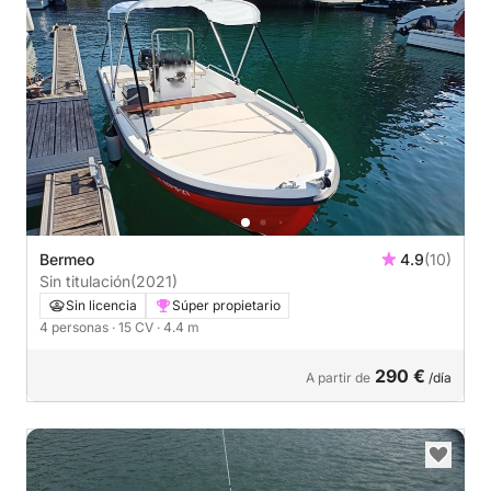
Bermeo
4.9
(10)
Sin titulación
(2021)
Sin licencia
Súper propietario
4 personas
· 15 CV
· 4.4 m
290 €
A partir de
/día