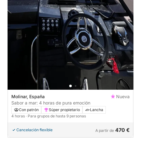
Molinar, España
Nueva
Sabor a mar: 4 horas de pura emoción
Con patrón
Súper propietario
Lancha
4 horas
· Para grupos de hasta 9 personas
470 €
Cancelación flexible
A partir de