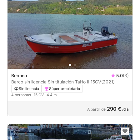
Bermeo
5.0
(3)
Barco sin licencia Sin titulación TaHo II 15CV
(2021)
Sin licencia
Súper propietario
4 personas
· 15 CV
· 4.4 m
290 €
A partir de
/día