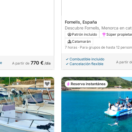
Fornells, España
Descubre Fornells, Menorca en ca
durante un día completo
Patrón incluido
Súper propieta
Catamarán
7 horas
· Para grupos de hasta 12 perso
Combustible incluido
770 €
A partir d
le
A partir de
/día
Cancelación flexible
Reserva instantánea