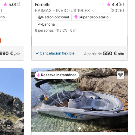
5.0
(4)
Fornells
4.4
(6)
)
RAIMAX - INVICTUS 190FX -
(2026)
LLATINA BOATS
rio
Patrón opcional
Súper propietario
Lancha
8 personas
· 115 CV
· 6 m
690 €
550 €
Cancelación flexible
/día
A partir de
/día
Reserva instantánea