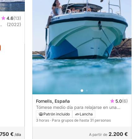
4.6
(13)
(2022)
Fornells, España
5.0
(6)
Tómese medio día para relajarse en una
lancha motora en Fornells, Menorca.
Patrón incluido
Lancha
3 horas
· Para grupos de hasta 31 personas
750 €
2.200 €
/día
A partir de