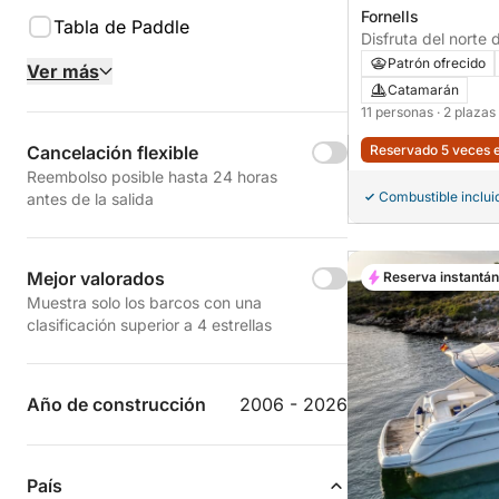
Fornells
Tabla de Paddle
Disfruta del norte
Catamarán,... est
Patrón ofrecido
Ver más
Catamarán
11 personas
· 2 plaza
Reservado 5 veces e
Cancelación flexible
Reembolso posible hasta 24 horas
Combustible inclui
antes de la salida
Mejor valorados
Reserva instantá
Muestra solo los barcos con una
clasificación superior a 4 estrellas
Año de construcción
2006 - 2026
País