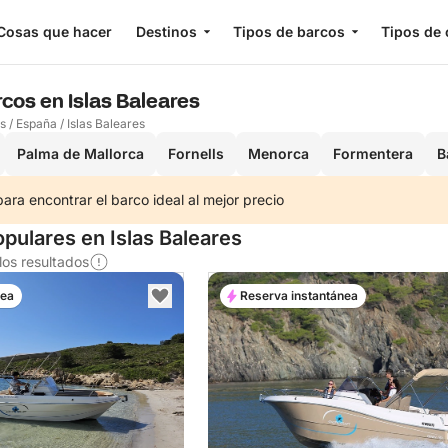
Cosas que hacer
Destinos
Tipos de barcos
Tipos de 
rcos en Islas Baleares
os
/
España
/
Islas Baleares
Palma de Mallorca
Fornells
Menorca
Formentera
B
ra encontrar el barco ideal al mejor precio
pulares en Islas Baleares
os resultados
nea
Reserva instantánea