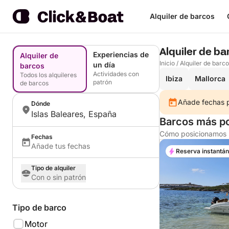
Alquiler de barcos
Alquiler de ba
Experiencias de
Alquiler de
Inicio
/
Alquiler de barc
un día
barcos
Actividades con
Todos los alquileres
Ibiza
Mallorca
patrón
de barcos
Añade fechas pa
Dónde
Islas Baleares, España
Barcos más po
Cómo posicionamos l
Fechas
Añade tus fechas
Reserva instantá
Tipo de alquiler
Con o sin patrón
Tipo de barco
Motor