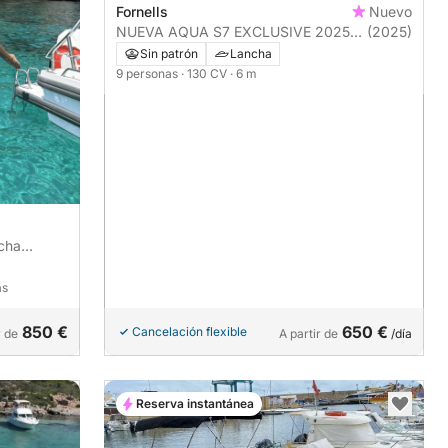
Fornells
Nuevo
NUEVA AQUA S7 EXCLUSIVE 2025
(2025)
130CV
Sin patrón
Lancha
9 personas
· 130 CV
· 6 m
ncha
as
850 €
650 €
Cancelación flexible
r de
A partir de
/día
Reserva instantánea