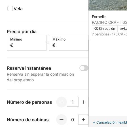
Vela
Fornells
PACIFIC CRAFT 6
(TITULIN)
Sin patrón
L
Precio por día
7 personas
· 175 CV
· 
Mínimo
Máximo
-
€
€
Reserva instantánea
Rerserva sin esperar la confirmación
del propietario
Número de personas
Número de cabinas
Cancelación flexib