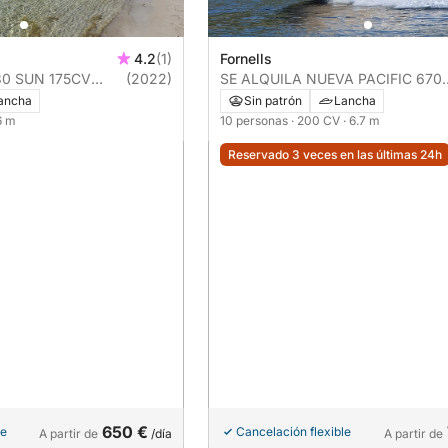
4.2
(1)
Fornells
30 SUN 175CV
(2022)
SE ALQUILA NUEVA PACIFIC 670
(2022)
ancha
Sin patrón
Lancha
6 m
10 personas
· 200 CV
· 6.7 m
Reservado 3 veces en las últimas 24h
650 €
le
Cancelación flexible
A partir de
/día
A partir de