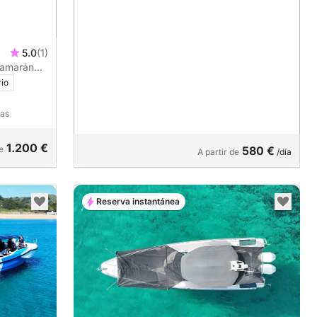
5.0
(1)
tamarán
rio
nas
1.200 €
e
580 €
A partir de
/día
Reserva instantánea