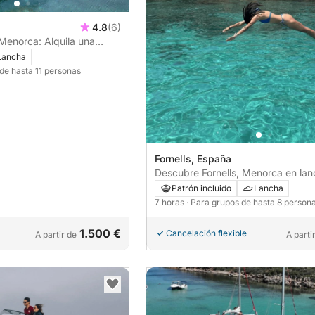
4.8
(6)
 Menorca: Alquila una
a un día completo de
Lancha
 de hasta 11 personas
Fornells, España
Descubre Fornells, Menorca en la
motora durante 7 horas.
Patrón incluido
Lancha
7 horas
· Para grupos de hasta 8 person
1.500 €
Cancelación flexible
A partir de
A parti