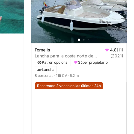
Fornells
4.8
(11)
Lancha para la costa norte de
(2021)
Mernoca
Patrón opcional
Súper propietario
Lancha
8 personas
· 115 CV
· 6.2 m
Reservado 2 veces en las últimas 24h