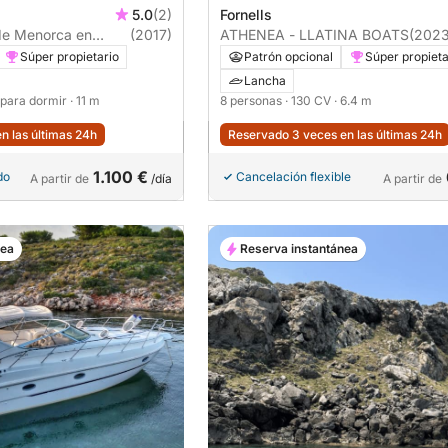
5.0
(2)
Fornells
 de Menorca en
(2017)
ATHENEA - LLATINA BOATS
(2023
able cómodo.
Súper propietario
Patrón opcional
Súper propieta
Lancha
s para dormir
· 11 m
8 personas
· 130 CV
· 6.4 m
n las últimas 24h
Reservado 3 veces en las últimas 24h
1.100 €
do
Cancelación flexible
A partir de
/día
A partir de
nea
Reserva instantánea