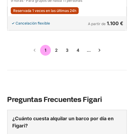
9 horas
· Para grupos de hasta 11 personas
Reservada 1 veces en las últimas 24h
1.100 €
Cancelación flexible
A partir de
1
2
3
4
…
Preguntas Frecuentes Figari
¿Cuánto cuesta alquilar un barco por día en
Figari?