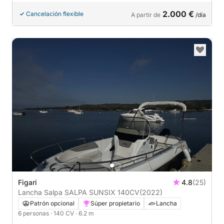
2.000 €
Cancelación flexible
A partir de
/día
Figari
4.8
(25)
Lancha Salpa SALPA SUNSIX 140CV
(2022)
Patrón opcional
Súper propietario
Lancha
6 personas
· 140 CV
· 6.2 m