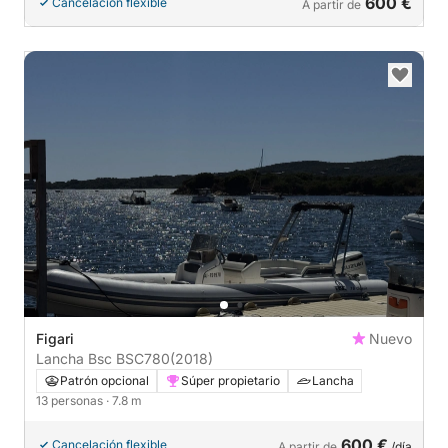
600 €
Cancelación flexible
A partir de
Figari
Nuevo
Lancha Bsc BSC780
(2018)
Patrón opcional
Súper propietario
Lancha
13 personas
· 7.8 m
600 €
Cancelación flexible
A partir de
/día