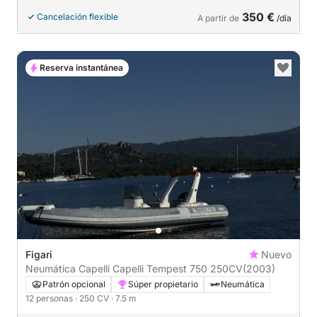
350 €
Cancelación flexible
A partir de
/día
Reserva instantánea
Figari
Nuevo
Neumática Capelli Capelli Tempest 750 250CV
(2003)
Patrón opcional
Súper propietario
Neumática
12 personas
· 250 CV
· 7.5 m