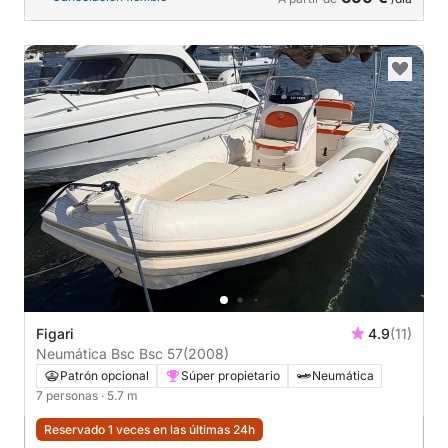
Figari
4.9
(11)
Neumática Bsc Bsc 57
(2008)
Patrón opcional
Súper propietario
Neumática
7 personas
· 5.7 m
Reservado 1 veces en las últimas 24h