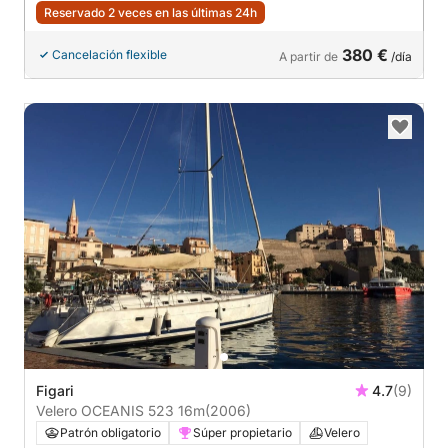
Reservado 2 veces en las últimas 24h
380 €
Cancelación flexible
A partir de
/día
Figari
4.7
(9)
Velero OCEANIS 523 16m
(2006)
Patrón obligatorio
Súper propietario
Velero