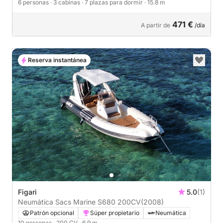
6 personas
· 3 cabinas
· 7 plazas para dormir
· 15.8 m
471 €
A partir de
/día
Reserva instantánea
Figari
5.0
(1)
Neumática Sacs Marine S680 200CV
(2008)
Patrón opcional
Súper propietario
Neumática
10 personas
· 200 CV
· 6.9 m