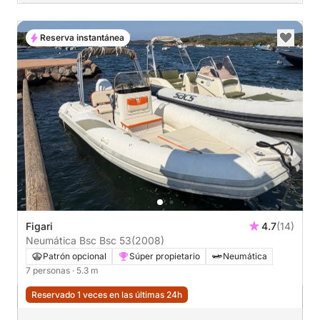
Reserva instantánea
Figari
4.7
(14)
Neumática Bsc Bsc 53
(2008)
Patrón opcional
Súper propietario
Neumática
7 personas
· 5.3 m
Reservado 1 veces en las últimas 24h