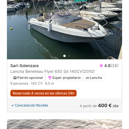
Sari-Solenzara
4.8
(26)
Lancha Beneteau Flyer 650 Sd 140CV
(2010)
Patrón opcional
Súper propietario
Lancha
6 personas
· 140 CV
· 6.5 m
Reservado 4 veces en las últimas 24h
400 €
Cancelación flexible
A partir de
/día