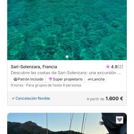
Sari-Solenzara, Francia
4.9
(2)
Descubre las costas de Sari-Solenzara: una excursión de
un día completo a bordo de una lancha motora.
Patrón incluido
Súper propietario
Lancha
9 horas
· Para grupos de hasta 8 personas
1.600 €
Cancelación flexible
A partir de