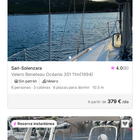
Sari-Solenzara
4.0
(6)
Velero Beneteau Océanis 351 11m
(1994)
Sin patrón
Velero
6 personas
· 3 cabinas
· 6 plazas para dormir
· 10.5 m
379 €
A partir de
/día
Reserva instantánea