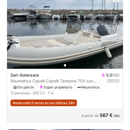
Sari-Solenzara
5.0
(16)
Neumática Capelli Capelli Tempest 700 sun
(2012)
200CV 200CV
Sin patrón
Súper propietario
Neumática
12 personas
· 200 CV
· 7 m
Reservado 5 veces en las últimas 24h
567 €
A partir de
/día