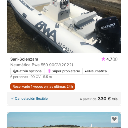
Sari-Solenzara
4.7
(8)
Neumática Bwa 550 90CV
(2022)
Patrón opcional
Súper propietario
Neumática
6 personas
· 90 CV
· 5.5 m
Reservado 1 veces en las últimas 24h
330 €
Cancelación flexible
A partir de
/día