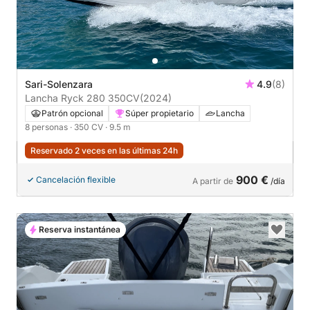
Sari-Solenzara
4.9
(8)
Lancha Ryck 280 350CV
(2024)
Patrón opcional
Súper propietario
Lancha
8 personas
· 350 CV
· 9.5 m
Reservado 2 veces en las últimas 24h
900 €
Cancelación flexible
A partir de
/día
Reserva instantánea