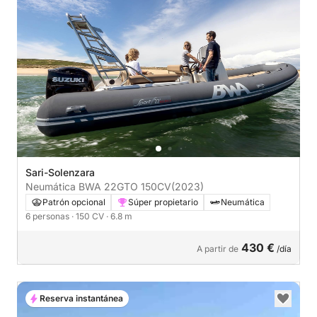
Sari-Solenzara
Neumática BWA 22GTO 150CV
(2023)
Patrón opcional
Súper propietario
Neumática
6 personas
· 150 CV
· 6.8 m
430 €
A partir de
/día
Reserva instantánea