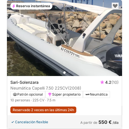
Reserva instantánea
Sari-Solenzara
4.2
(10)
Neumática Capelli 7.50 225CV
(2008)
Patrón opcional
Súper propietario
Neumática
10 personas
· 225 CV
· 7.5 m
Reservado 2 veces en las últimas 24h
550 €
Cancelación flexible
A partir de
/día