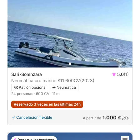
Sari-Solenzara
5.0
(1)
Neumática oro marine S11 600CV
(2023)
Patrón opcional
Neumática
24 personas
· 600 CV
· 11 m
Reservado 3 veces en las últimas 24h
1.000 €
Cancelación flexible
A partir de
/día
Reserva instantánea