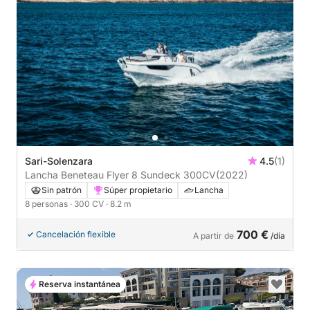
Sari-Solenzara
4.5
(1)
Lancha Beneteau Flyer 8 Sundeck 300CV
(2022)
Sin patrón
Súper propietario
Lancha
8 personas
· 300 CV
· 8.2 m
700 €
Cancelación flexible
A partir de
/día
Reserva instantánea