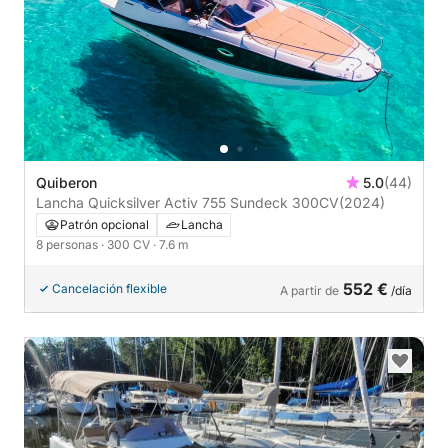
Quiberon
5.0
(44)
Lancha Quicksilver Activ 755 Sundeck 300CV
(2024)
Patrón opcional
Lancha
8 personas
· 300 CV
· 7.6 m
552 €
Cancelación flexible
A partir de
/día