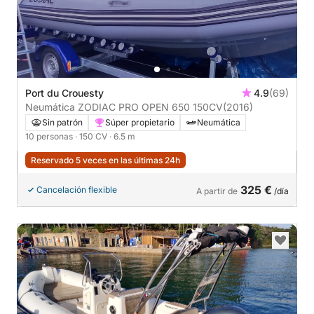
Port du Crouesty
4.9
(69)
Neumática ZODIAC PRO OPEN 650 150CV
(2016)
Sin patrón
Súper propietario
Neumática
10 personas
· 150 CV
· 6.5 m
Reservado 5 veces en las últimas 24h
325 €
Cancelación flexible
A partir de
/día