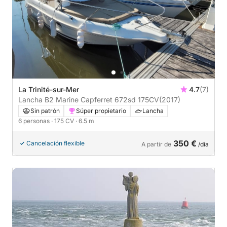
La Trinité-sur-Mer
4.7
(7)
Lancha B2 Marine Capferret 672sd 175CV
(2017)
Sin patrón
Súper propietario
Lancha
6 personas
· 175 CV
· 6.5 m
350 €
Cancelación flexible
A partir de
/día