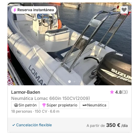
Reserva instantánea
Larmor-Baden
4.8
(3)
Neumática Lomac 660in 150CV
(2009)
Sin patrón
Súper propietario
Neumática
18 personas
· 150 CV
· 6.6 m
350 €
Cancelación flexible
A partir de
/día