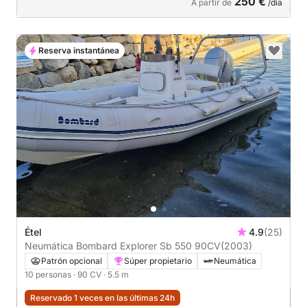
250 €
A partir de
/día
Reserva instantánea
Étel
4.9
(25)
Neumática Bombard Explorer Sb 550 90CV
(2003)
Patrón opcional
Súper propietario
Neumática
10 personas
· 90 CV
· 5.5 m
Reservado 1 veces en las últimas 24h