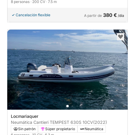
8 personas
· 200 CV
· 7.5 m
380 €
Cancelación flexible
A partir de
/día
Locmariaquer
Neumática Cantieri TEMPEST 630S 10CV
(2022)
Sin patrón
Súper propietario
Neumática
6 personas
· 10 CV
· 6.3 m