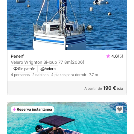
Penerf
4.6
(5)
Velero Wrighton Bi-loup 77 8m
(2006)
Sin patrón
Velero
4 personas
· 2 cabinas
· 4 plazas para dormir
· 7.7 m
190 €
A partir de
/día
Reserva instantánea