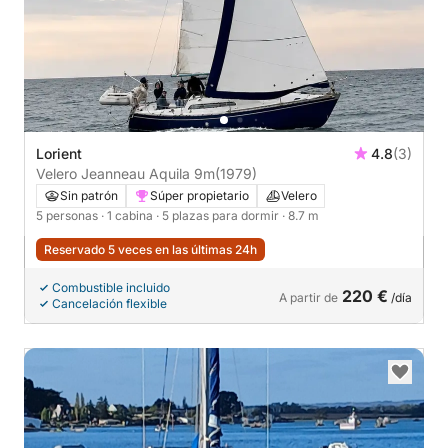
Lorient
4.8
(3)
Velero Jeanneau Aquila 9m
(1979)
Sin patrón
Súper propietario
Velero
5 personas
· 1 cabina
· 5 plazas para dormir
· 8.7 m
Reservado 5 veces en las últimas 24h
Combustible incluido
220 €
A partir de
/día
Cancelación flexible