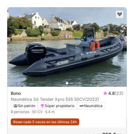
Bono
4.8
(23)
Neumática 3d Tender Xpro 535 50CV
(2022)
Sin patrón
Súper propietario
Neumática
8 personas
· 50 CV
· 5.4 m
Reservado 5 veces en las últimas 24h