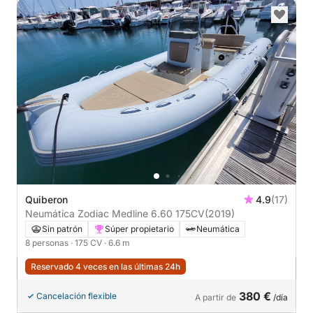
Quiberon
4.9
(17)
Neumática Zodiac Medline 6.60 175CV
(2019)
Sin patrón
Súper propietario
Neumática
8 personas
· 175 CV
· 6.6 m
Reservado 4 veces en las últimas 24h
380 €
Cancelación flexible
A partir de
/día