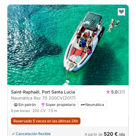
Saint-Raphaël, Port Santa Lucia
5.0
(31)
Neumática Bsc 70 200CV
(2017)
Sin patrón
Súper propietario
Neumática
9 personas
· 200 CV
· 7.5 m
Reservado 5 veces en las últimas 24h
520 €
Cancelación flexible
A partir de
/día