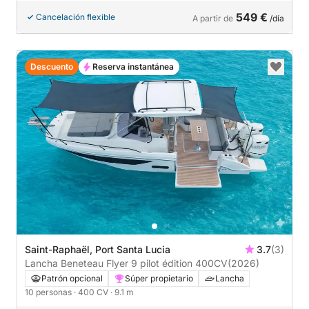
549 €
Cancelación flexible
A partir de
/día
Descuento
Reserva instantánea
Saint-Raphaël, Port Santa Lucia
3.7
(3)
Lancha Beneteau Flyer 9 pilot édition 400CV
(2026)
Patrón opcional
Súper propietario
Lancha
10 personas
· 400 CV
· 9.1 m