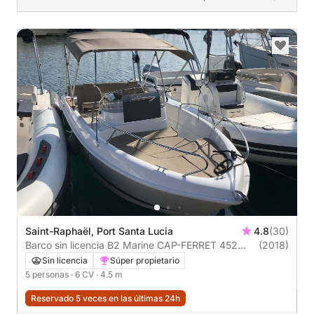
Saint-Raphaël, Port Santa Lucia
4.8
(30)
Barco sin licencia B2 Marine CAP-FERRET 452
(2018)
Open Sans Permis 6CV
Sin licencia
Súper propietario
5 personas
· 6 CV
· 4.5 m
Reservado 5 veces en las últimas 24h