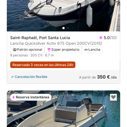
Saint-Raphaël, Port Santa Lucia
5.0
(10)
Lancha Quicksilver Activ 675 Open 200CV
(2015)
Patrón opcional
Súper propietario
Lancha
8 personas
· 200 CV
· 6.7 m
Reservado 3 veces en las últimas 24h
350 €
Cancelación flexible
A partir de
/día
Reserva instantánea