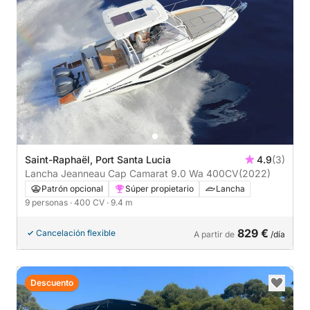
Saint-Raphaël, Port Santa Lucia
4.9
(3)
Lancha Jeanneau Cap Camarat 9.0 Wa 400CV
(2022)
Patrón opcional
Súper propietario
Lancha
9 personas
· 400 CV
· 9.4 m
829 €
Cancelación flexible
A partir de
/día
Descuento