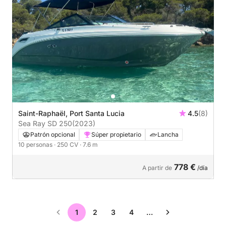
Saint-Raphaël, Port Santa Lucia
4.5
(8)
Sea Ray SD 250
(2023)
Patrón opcional
Súper propietario
Lancha
10 personas
· 250 CV
· 7.6 m
778 €
A partir de
/día
1
2
3
4
…