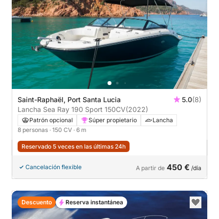
Saint-Raphaël, Port Santa Lucia
5.0
(8)
Lancha Sea Ray 190 Sport 150CV
(2022)
Patrón opcional
Súper propietario
Lancha
8 personas
· 150 CV
· 6 m
Reservado 5 veces en las últimas 24h
450 €
Cancelación flexible
A partir de
/día
Descuento
Reserva instantánea