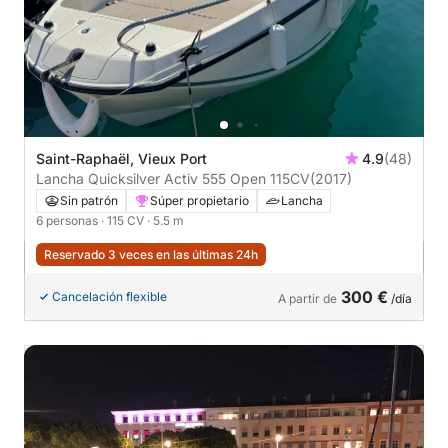
Saint-Raphaël, Vieux Port
4.9
(48)
Lancha Quicksilver Activ 555 Open 115CV
(2017)
Sin patrón
Súper propietario
Lancha
6 personas
· 115 CV
· 5.5 m
Reservado 3 veces en las últimas 24h
300 €
Cancelación flexible
A partir de
/día