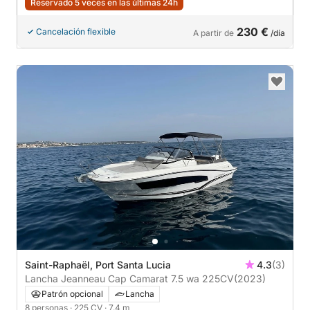
Reservado 5 veces en las últimas 24h
230 €
Cancelación flexible
A partir de
/día
Saint-Raphaël, Port Santa Lucia
4.3
(3)
Lancha Jeanneau Cap Camarat 7.5 wa 225CV
(2023)
Patrón opcional
Lancha
8 personas
· 225 CV
· 7.4 m