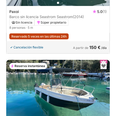
Paxoí
5.0
(1)
Barco sin licencia Seastrom Seastrom
(2014)
Sin licencia
Súper propietario
8 personas
· 5 m
Reservado 5 veces en las últimas 24h
150 €
Cancelación flexible
A partir de
/día
Reserva instantánea