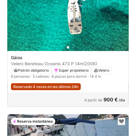
Gáios
Velero Beneteau Oceanis 473 P 14m
(2006)
Patrón obligatorio
Súper propietario
Velero
6 personas
· 3 cabinas
· 6 plazas para dormir
· 14.4 m
Reservado 4 veces en las últimas 24h
900 €
A partir de
/día
Reserva instantánea