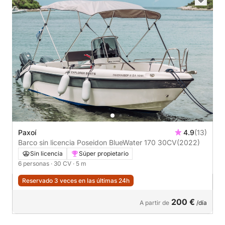
Paxoí
4.9
(13)
Barco sin licencia Poseidon BlueWater 170 30CV
(2022)
Sin licencia
Súper propietario
6 personas
· 30 CV
· 5 m
Reservado 3 veces en las últimas 24h
200 €
A partir de
/día