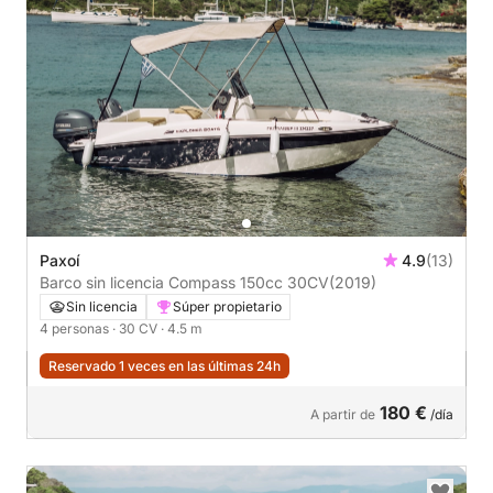
Paxoí
4.9
(13)
Barco sin licencia Compass 150cc 30CV
(2019)
Sin licencia
Súper propietario
4 personas
· 30 CV
· 4.5 m
Reservado 1 veces en las últimas 24h
180 €
A partir de
/día