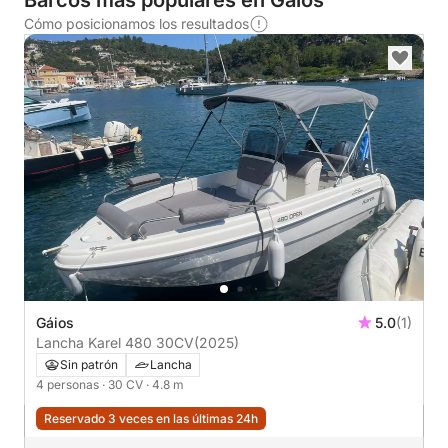
Barcos más populares en Gáios
Cómo posicionamos los resultados
Gáios
5.0
(1)
Lancha Karel 480 30CV
(2025)
Sin patrón
Lancha
4 personas
· 30 CV
· 4.8 m
Reservado 3 veces en las últimas 24h