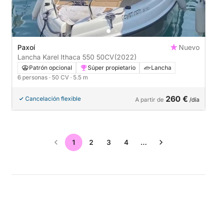
Paxoí
Nuevo
Lancha Karel Ithaca 550 50CV
(2022)
Patrón opcional
Súper propietario
Lancha
6 personas
· 50 CV
· 5.5 m
260 €
Cancelación flexible
A partir de
/día
1
2
3
4
…