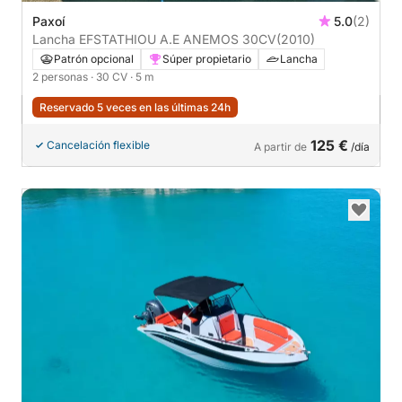
Paxoí
5.0
(2)
Lancha EFSTATHIOU A.E ANEMOS 30CV
(2010)
Patrón opcional
Súper propietario
Lancha
2 personas
· 30 CV
· 5 m
Reservado 5 veces en las últimas 24h
125 €
Cancelación flexible
A partir de
/día