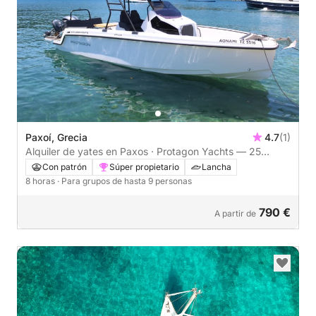
Paxoí, Grecia
4.7
(1)
Alquiler de yates en Paxos · Protagon Yachts — 25
plazas (2025)
Con patrón
Súper propietario
Lancha
8 horas
· Para grupos de hasta 9 personas
790 €
A partir de