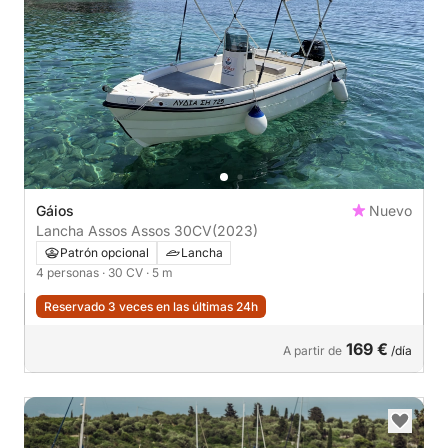
Gáios
Nuevo
Lancha Assos Assos 30CV
(2023)
Patrón opcional
Lancha
4 personas
· 30 CV
· 5 m
Reservado 3 veces en las últimas 24h
169 €
A partir de
/día