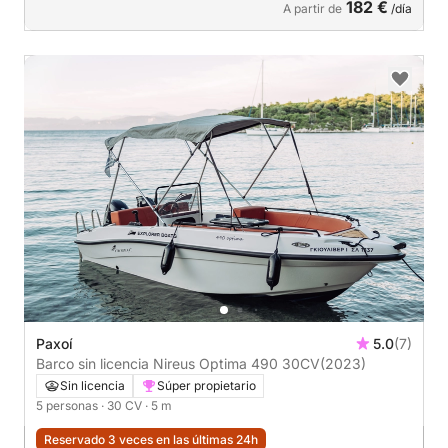
182 €
A partir de
/día
Paxoí
5.0
(7)
Barco sin licencia Nireus Optima 490 30CV
(2023)
Sin licencia
Súper propietario
5 personas
· 30 CV
· 5 m
Reservado 3 veces en las últimas 24h