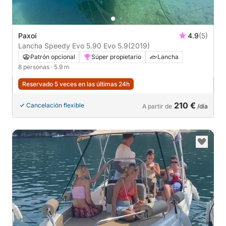
Paxoí
4.9
(5)
Lancha Speedy Evo 5.90 Evo 5.9
(2019)
Patrón opcional
Súper propietario
Lancha
8 personas
· 5.9 m
Reservado 5 veces en las últimas 24h
210 €
Cancelación flexible
A partir de
/día