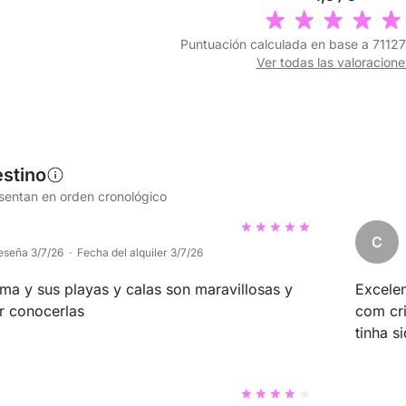
Puntuación calculada en base a 71127
Ver todas las valoracione
stino
esentan en orden cronológico
C
eseña 3/7/26 · Fecha del alquiler 3/7/26
ima y sus playas y calas son maravillosas y
Excele
r conocerlas
com cr