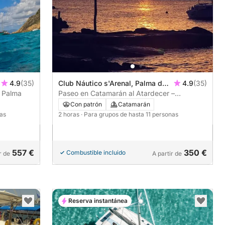
4.9
(35)
Club Náutico s'Arenal, Palma de
4.9
(35)
e Palma
Mallorca, España
Paseo en Catamarán al Atardecer –
Champagne y Costa Mágica desde s’Arenal
Con patrón
Catamarán
(2h)
nas
2 horas
· Para grupos de hasta 11 personas
557 €
350 €
Combustible incluido
r de
A partir de
Reserva instantánea