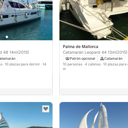
Palma de Mallorca
Leopard 48 14m
(2015)
Catamarán Leopard 44 13m
(2015)
atamarán
Patrón opcional
Catamarán
as
· 10 plazas para dormir
· 14
10 personas
· 4 cabinas
· 10 plazas para
m