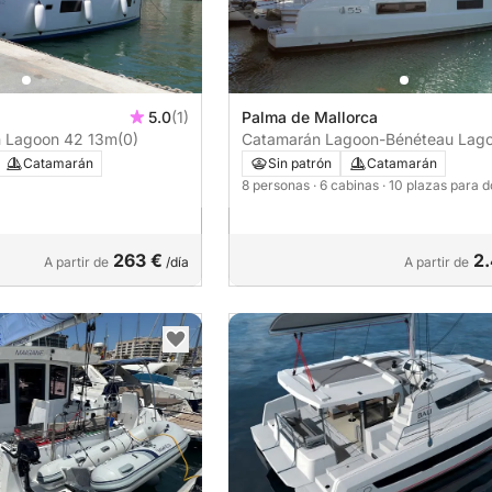
5.0
(1)
Palma de Mallorca
 Lagoon 42 13m
(0)
Catamarán Lagoon-Bénéteau Lag
55 - 4 + 2 cab. 16m
Catamarán
Sin patrón
Catamarán
8 personas
· 6 cabinas
· 10 plazas para 
263 €
2
A partir de
/día
A partir de