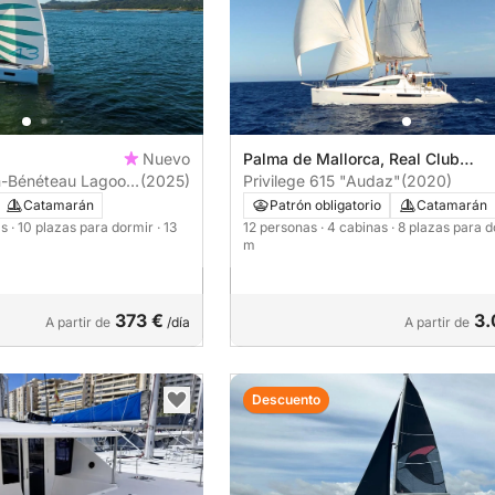
Nuevo
Palma de Mallorca, Real Club
-Bénéteau Lagoon
(2025)
Nautico
Privilege 615 "Audaz"
(2020)
3m
Catamarán
Patrón obligatorio
Catamarán
as
· 10 plazas para dormir
· 13
12 personas
· 4 cabinas
· 8 plazas para 
m
373 €
3.
A partir de
/día
A partir de
Descuento