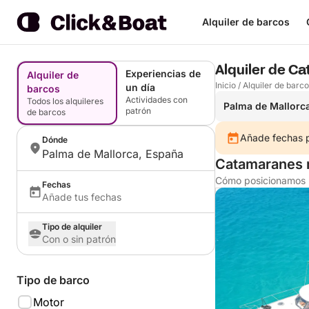
Alquiler de barcos
Alquiler de C
Experiencias de
Alquiler de
Inicio
/
Alquiler de barc
un día
barcos
Actividades con
Todos los alquileres
Palma de Mallorc
patrón
de barcos
Añade fechas pa
Dónde
Palma de Mallorca, España
Catamaranes m
Cómo posicionamos l
Fechas
Añade tus fechas
Tipo de alquiler
Con o sin patrón
Tipo de barco
Motor