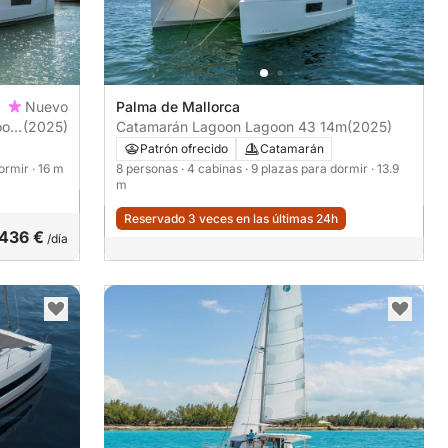
Nuevo
Palma de Mallorca
oon
(2025)
Catamarán Lagoon Lagoon 43 14m
(2025)
Patrón ofrecido
Catamarán
dormir
· 16 m
8 personas
· 4 cabinas
· 9 plazas para dormir
· 13.9
m
Reservado 3 veces en las últimas 24h
.436 €
/día