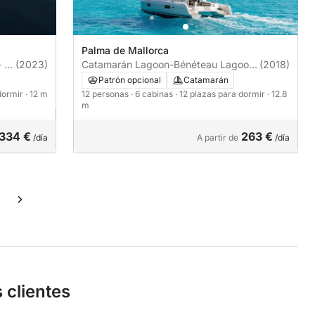
Palma de Mallorca
- 4
(2023)
Catamarán Lagoon-Bénéteau Lagoon
(2018)
42 - 4 + 2 cab. 13m
Patrón opcional
Catamarán
 dormir
· 12 m
12 personas
· 6 cabinas
· 12 plazas para dormir
· 12.8
m
334 €
263 €
/día
A partir de
/día
 clientes