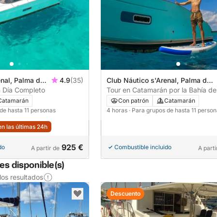
enal, Palma de
4.9
(35)
Club Náutico s'Arenal, Palma de
 Día Completo
Mallorca, España
Tour en Catamarán por la Bahía d
Catamarán
Con patrón
Catamarán
 de hasta 11 personas
4 horas
· Para grupos de hasta 11 perso
n las últimas 24h
925 €
do
Combustible incluido
A partir de
A parti
s disponible(s)
os resultados
Descuento