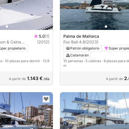
5.0
(1)
Palma de Mallorca
son & Caine
(2012)
Fox Bali 4.8
(2023)
úper propietario
Patrón obligatorio
Súper propie
Catamarán
as
· 10 plazas para dormir
· 13.9
10 personas
· 5 cabinas
· 8 plazas para 
m
1.143 €
2
A partir de
/día
A partir de