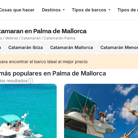
Cosas que hacer
Destinos
Tipos de barcos
Tipos de 
atamaran en Palma de Mallorca
os
/
Veleros
/
Catamarán
/
Catamarán Palma
a
Catamarán Ibiza
Catamarán Mallorca
Catamarán Meno
ra encontrar el barco ideal al mejor precio
ás populares en Palma de Mallorca
os resultados