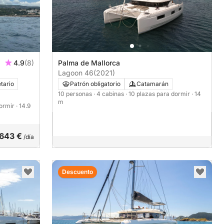
4.9
(8)
Palma de Mallorca
Lagoon 46
(2021)
tario
Patrón obligatorio
Catamarán
10 personas
· 4 cabinas
· 10 plazas para dormir
· 14
m
dormir
· 14.9
.643 €
/día
Descuento