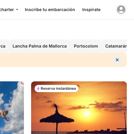
charter
Inscribe tu embarcación
Inspírate
rca
Lancha Palma de Mallorca
Portocolom
Catamarán Fo
Reserva instantánea