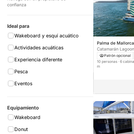
confianza
Ideal para
Wakeboard y esquí acuático
Palma de Mallorca
Actividades acuáticas
Catamarán Lagoon
43 - 4 + 2 cab. 1
Patrón opcional
Experiencia diferente
10 personas
· 6 cabin
m
Pesca
Eventos
Equipamiento
Wakeboard
Donut