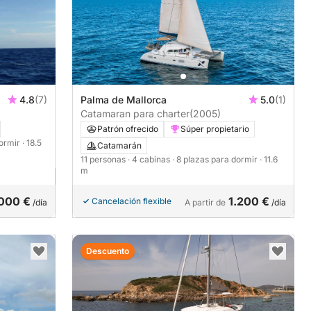
4.8
(7)
Palma de Mallorca
5.0
(1)
Catamaran para charter
(2005)
Patrón ofrecido
Súper propietario
dormir
· 18.5
Catamarán
11 personas
· 4 cabinas
· 8 plazas para dormir
· 11.6
m
000 €
1.200 €
Cancelación flexible
/día
A partir de
/día
Descuento