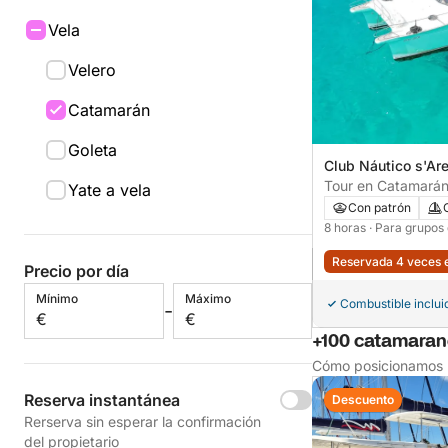
Vela
Velero
Catamarán
Goleta
Club Náutico s'Ar
Mallorca, España
Tour en Catamarán
Yate a vela
Con patrón
8 horas
· Para grupos
Reservada 4 veces e
Precio por día
Mínimo
Máximo
Combustible inclui
-
€
€
+100 catamarane
Cómo posicionamos l
Reserva instantánea
Descuento
Rerserva sin esperar la confirmación
del propietario