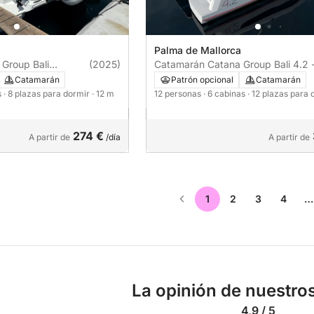
Palma de Mallorca
Group Bali
(2025)
Catamarán Catana Group Bali 4.2 
 12m
+ 2 cab. 12m
Catamarán
Patrón opcional
Catamarán
s
· 8 plazas para dormir
· 12 m
12 personas
· 6 cabinas
· 12 plazas para
274 €
A partir de
/día
A partir de
1
2
3
4
…
La opinión de nuestros
4,9 / 5