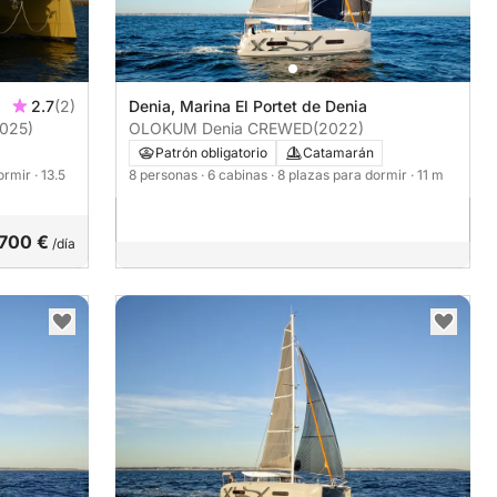
2.7
(2)
Denia, Marina El Portet de Denia
025)
OLOKUM Denia CREWED
(2022)
Patrón obligatorio
Catamarán
dormir
· 13.5
8 personas
· 6 cabinas
· 8 plazas para dormir
· 11 m
.700 €
/día