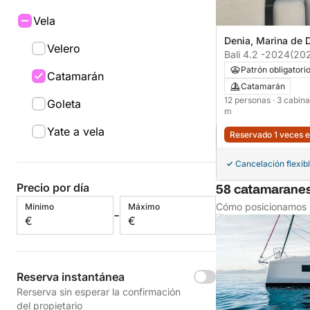
Vela
Denia, Marina de 
Velero
Bali 4.2 -2024
(20
Patrón obligatori
Catamarán
Catamarán
12 personas
· 3 cabin
Goleta
m
Yate a vela
Reservado 1 veces e
Cancelación flexib
Precio por día
58 catamaranes
Cómo posicionamos l
Mínimo
Máximo
-
€
€
Reserva instantánea
Rerserva sin esperar la confirmación
del propietario