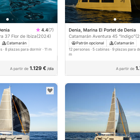
Denia
4.4
(7)
Denia, Marina El Portet de Denia
 37 Flor de Ibiza
(2024)
Catamarán Aventura 45 “Indigo”
(2
Catamarán
Patrón opcional
Catamarán
as
· 8 plazas para dormir
· 11 m
12 personas
· 5 cabinas
· 9 plazas para 
m
1.129 €
1
A partir de
/día
A partir de