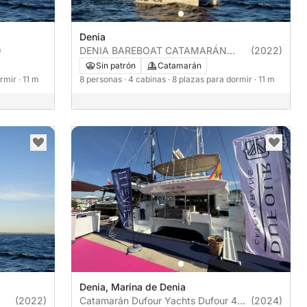
Denia
)
DENIA BAREBOAT CATAMARÁN
(2022)
EXCESS 11
Sin patrón
Catamarán
ormir
· 11 m
8 personas
· 4 cabinas
· 8 plazas para dormir
· 11 m
Denia, Marina de Denia
(2022)
Catamarán Dufour Yachts Dufour 48
(2024)