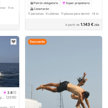
Catamaran - 5 + 1 cab. 14m
Patrón obligatorio
Súper propietario
ormir
· 11 m
Catamarán
11 personas
· 6 cabinas
· 11 plazas para dormir
· 14 m
1.143 €
A partir de
/día
Descuento
3.8
(1)
ly
(2016)
dormir
· 13.7