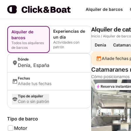
Alquiler de barcos
Alquiler de c
Experiencias de
Alquiler de
Inicio
/
Alquiler de barc
un día
barcos
Actividades con
Todos los alquileres
Denia
Catamará
patrón
de barcos
Añade fechas pa
Dónde
Denia, España
Catamaranes 
Cómo posicionamos l
Fechas
Añade tus fechas
Reserva instantá
Tipo de alquiler
Con o sin patrón
Tipo de barco
Motor