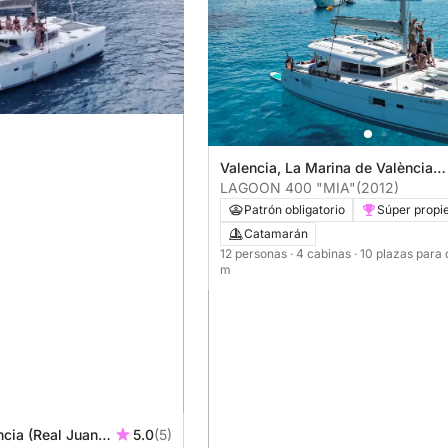
Valencia, La Marina de València
(Real Juan Carlos)
LAGOON 400 "MIA"
(2012)
Patrón obligatorio
Súper propie
Catamarán
12 personas
· 4 cabinas
· 10 plazas para
m
ncia (Real Juan
5.0
(5)