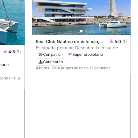
Real Club Náutico de Valencia,
5.0
(3)
Valencia, España
Escapada por mar: Descubre la costa de
4.8
(9)
Valencia
Con patrón
Súper propietario
Catamarán
tario
4 horas
· Para grupos de hasta 12 personas
 dormir
· 11.9