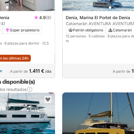
Denia
4.9
(8)
Denia, Marina El Portet de Denia
24)
Catamarán AVENTURA AVENTUR
45 14m
o
Súper propietario
Patrón obligatorio
Catamarán
12 personas
· 5 cabinas
· 9 plazas para 
m
as
· 6 plazas para dormir
· 12.5
n las últimas 24h
1.411 €
1
le
A partir de
/día
A partir de
 disponible(s)
os resultados