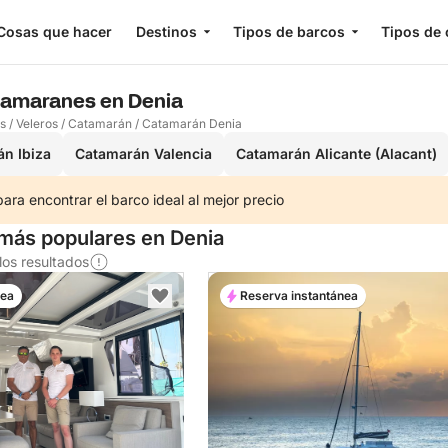
Cosas que hacer
Destinos
Tipos de barcos
Tipos de 
atamaranes en Denia
os
/
Veleros
/
Catamarán
/
Catamarán Denia
n Ibiza
Catamarán Valencia
Catamarán Alicante (Alacant)
ra encontrar el barco ideal al mejor precio
más populares en Denia
os resultados
nea
Reserva instantánea