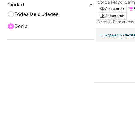
Carlos), Valencia,
Sol de Mayo. Saili
Ciudad
privada. 6 horas p
Con patrón
Todas las ciudades
Catamarán
6 horas
· Para grupos
Denia
Cancelación flexib