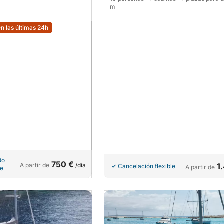
m
n las últimas 24h
do
750 €
A partir de
/día
1
Cancelación flexible
A partir de
le