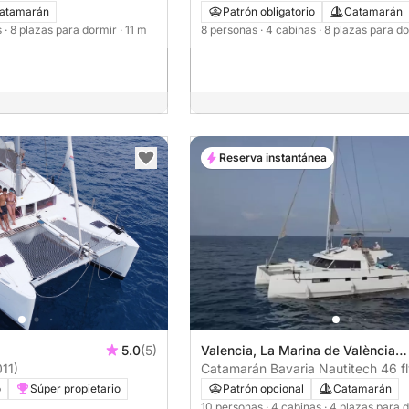
EXCESS 11
atamarán
Patrón obligatorio
Catamarán
s
· 8 plazas para dormir
· 11 m
8 personas
· 4 cabinas
· 8 plazas para d
Reserva instantánea
5.0
(5)
Valencia, La Marina de València
11)
(Real Juan Carlos)
Catamarán Bavaria Nautitech 46 f
14m
o
Súper propietario
Patrón opcional
Catamarán
10 personas
· 4 cabinas
· 4 plazas para 