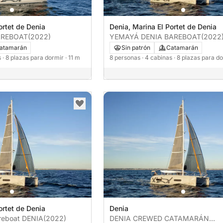
ortet de Denia
Denia, Marina El Portet de Denia
AREBOAT
(2022)
YEMAYÁ DENIA BAREBOAT
(2022
atamarán
Sin patrón
Catamarán
s
· 8 plazas para dormir
· 11 m
8 personas
· 4 cabinas
· 8 plazas para d
ortet de Denia
Denia
reboat DENIA
(2022)
DENIA CREWED CATAMARÁN