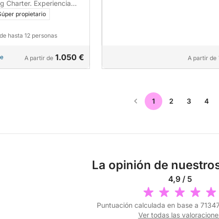
 España
ng Charter. Experiencia
or valencia
Súper propietario
 de hasta 12 personas
1.050 €
le
A partir de
A partir de
1
2
3
4
La opinión de nuestros
4,9 / 5
Puntuación calculada en base a 71347
Ver todas las valoracione