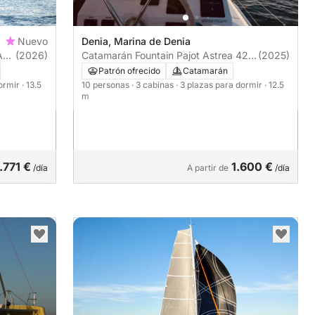
Nuevo
Denia, Marina de Denia
A
(2026)
Catamarán Fountain Pajot Astrea 42
(2025)
13m
Patrón ofrecido
Catamarán
dormir
· 13.5
10 personas
· 3 cabinas
· 3 plazas para dormir
· 12.5
m
.771 €
1.600 €
/día
A partir de
/día