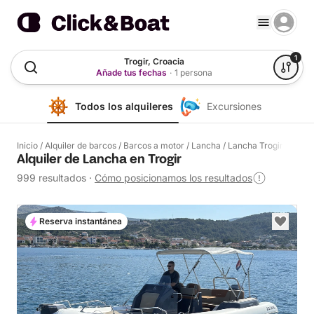
1
Trogir, Croacia
Añade tus fechas
·
1 persona
Todos los alquileres
Excursiones
Inicio
/
Alquiler de barcos
/
Barcos a motor
/
Lancha
/
Lancha Trogir
Alquiler de Lancha en Trogir
999 resultados
·
Cómo posicionamos los resultados
Reserva instantánea