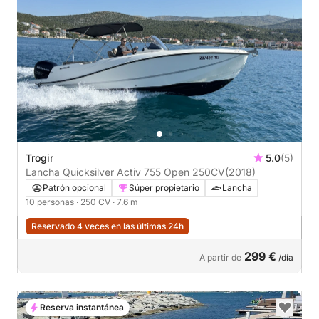
Trogir
5.0
(5)
Lancha Quicksilver Activ 755 Open 250CV
(2018)
Patrón opcional
Súper propietario
Lancha
10 personas
· 250 CV
· 7.6 m
Reservado 4 veces en las últimas 24h
299 €
A partir de
/día
Reserva instantánea