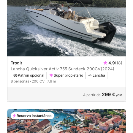
Trogir
4.9
(18)
Lancha Quicksilver Activ 755 Sundeck 200CV
(2024)
Patrón opcional
Súper propietario
Lancha
8 personas
· 200 CV
· 7.6 m
299 €
A partir de
/día
Reserva instantánea