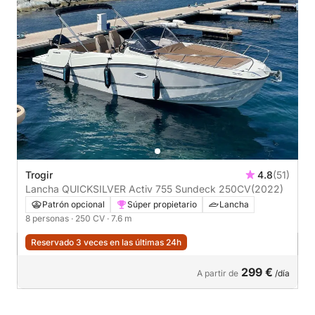
Trogir
4.8
(51)
Lancha QUICKSILVER Activ 755 Sundeck 250CV
(2022)
Patrón opcional
Súper propietario
Lancha
8 personas
· 250 CV
· 7.6 m
Reservado 3 veces en las últimas 24h
299 €
A partir de
/día