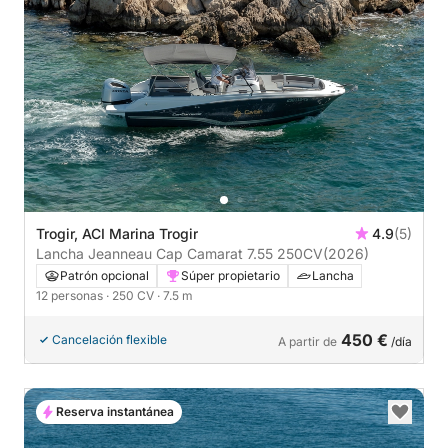
Trogir, ACI Marina Trogir
4.9
(5)
Lancha Jeanneau Cap Camarat 7.55 250CV
(2026)
Patrón opcional
Súper propietario
Lancha
12 personas
· 250 CV
· 7.5 m
450 €
Cancelación flexible
A partir de
/día
Reserva instantánea