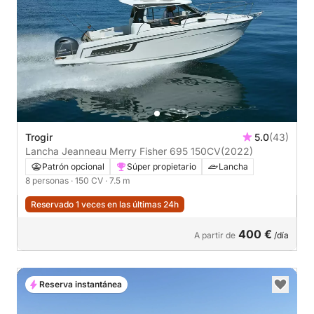
Trogir
5.0
(43)
Lancha Jeanneau Merry Fisher 695 150CV
(2022)
Patrón opcional
Súper propietario
Lancha
8 personas
· 150 CV
· 7.5 m
Reservado 1 veces en las últimas 24h
400 €
A partir de
/día
Reserva instantánea