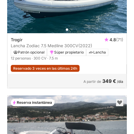
Trogir
4.8
(71)
Lancha Zodiac 7.5 Medline 300CV
(2022)
Patrón opcional
Súper propietario
Lancha
12 personas
· 300 CV
· 7.5 m
Reservado 3 veces en las últimas 24h
349 €
A partir de
/día
Reserva instantánea