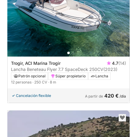
Trogir, ACI Marina Trogir
4.7
(14)
Lancha Beneteau Flyer 7.7 SpaceDeck 250CV
(2023)
Patrón opcional
Súper propietario
Lancha
12 personas
· 250 CV
· 8 m
420 €
Cancelación flexible
A partir de
/día