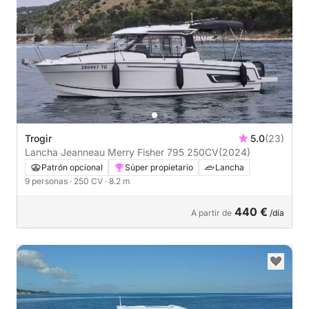
Trogir
5.0
(23)
Lancha Jeanneau Merry Fisher 795 250CV
(2024)
Patrón opcional
Súper propietario
Lancha
9 personas
· 250 CV
· 8.2 m
440 €
A partir de
/día