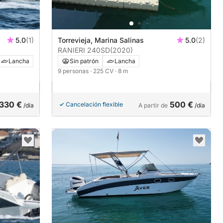
5.0
(1)
Torrevieja, Marina Salinas
5.0
(2)
RANIERI 240SD
(2020)
Lancha
Sin patrón
Lancha
9 personas
· 225 CV
· 8 m
330 €
500 €
Cancelación flexible
/día
A partir de
/día