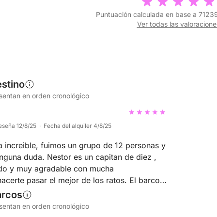
Puntuación calculada en base a 71239
Ver todas las valoracione
stino
esentan en orden cronológico
eseña 12/8/25 · Fecha del alquiler 4/8/25
a increible, fuimos un grupo de 12 personas y
inguna duda. Nestor es un capitan de diez ,
ado y muy agradable con mucha
acerte pasar el mejor de los ratos. El barco
quipado con tablas de paddel surf, plataforma
arcos
in problema de uso y neveras para meter
esentan en orden cronológico
comida que querais. Repetiremos sin ninguna