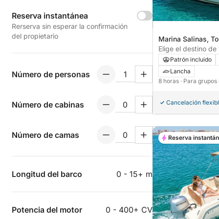
Reserva instantánea
Rerserva sin esperar la confirmación
del propietario
Marina Salinas, To
España
Elige el destino d
diferentes zonas 
Patrón incluido
Lancha
Número de personas
8 horas
· Para grupos
Cancelación flexib
Número de cabinas
Número de camas
Reserva instantá
Longitud del barco
0 - 15+ m
Potencia del motor
0 - 400+ CV