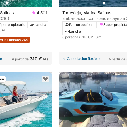
 Salinas
4.5
(11)
Torrevieja, Marina Salinas
2016)
Embarcacion con licencis cayman
8 plazas
úper propietario
Lancha
Patrón opcional
Súper propieta
 6 m
Lancha
8 personas
· 115 CV
· 6 m
n las últimas 24h
310 €
le
Cancelación flexible
A partir de
/día
A partir de
nea