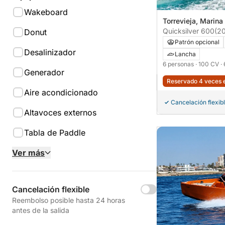
Wakeboard
Torrevieja, Marina
Quicksilver 600
(2
Donut
Patrón opcional
Desalinizador
Lancha
6 personas
· 100 CV
·
Generador
Reservado 4 veces e
Aire acondicionado
Cancelación flexib
Altavoces externos
Tabla de Paddle
Ver más
Cancelación flexible
Reembolso posible hasta 24 horas
antes de la salida