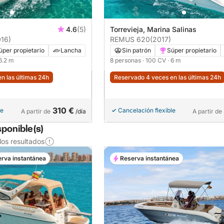
4.6
(5)
Torrevieja, Marina Salinas
016)
REMUS 620
(2017)
úper propietario
Lancha
Sin patrón
Súper propietario
 6.2 m
8 personas
· 100 CV
· 6 m
n las últimas 24h
Reservado 4 veces en las últimas 24h
310 €
le
Cancelación flexible
A partir de
/día
A partir de
sponible(s)
os resultados
rva instantánea
Reserva instantánea