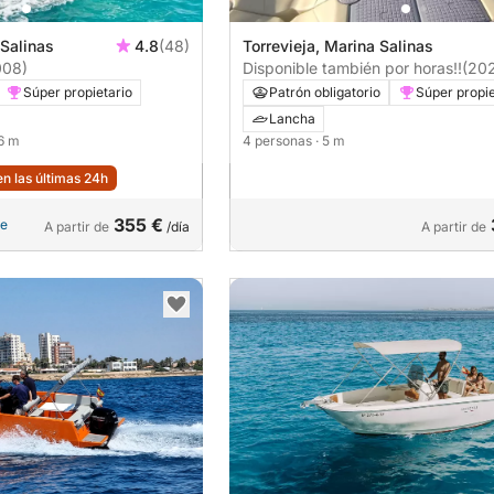
 Salinas
4.8
(48)
Torrevieja, Marina Salinas
008)
Disponible también por horas!!
(20
Súper propietario
Patrón obligatorio
Súper propie
Lancha
 6 m
4 personas
· 5 m
n las últimas 24h
355 €
le
A partir de
/día
A partir de