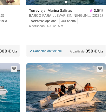
Torrevieja, Marina Salinas
3.5
(1)
23)
BARCO PARA LLEVAR SIN NINGUN
(2022)
TITULO
tario
Patrón opcional
Lancha
6 personas
· 40 CV
· 5 m
300 €
350 €
Cancelación flexible
/día
A partir de
/día