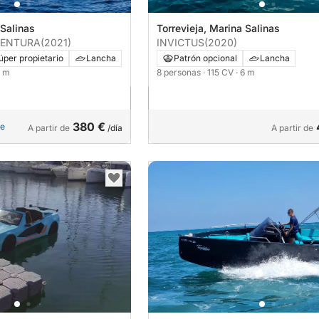
 Salinas
Torrevieja, Marina Salinas
VENTURA
(2021)
INVICTUS
(2020)
úper propietario
Lancha
Patrón opcional
Lancha
6 m
8 personas
· 115 CV
· 6 m
380 €
le
A partir de
/día
A partir de