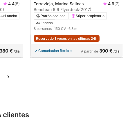
4.4
(5)
Torrevieja, Marina Salinas
4.9
(7)
0)
Beneteau 6.6 Flyerdeck
(2017)
Lancha
Patrón opcional
Súper propietario
Lancha
8 personas
· 150 CV
· 6.8 m
Reservado 1 veces en las últimas 24h
380 €
390 €
Cancelación flexible
/día
A partir de
/día
 clientes