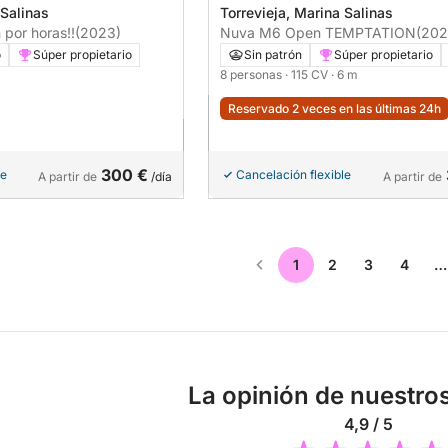
 Salinas
Torrevieja, Marina Salinas
 por horas!!
(2023)
Nuva M6 Open TEMPTATION
(202
o
Súper propietario
Sin patrón
Súper propietario
8 personas
· 115 CV
· 6 m
Reservado 2 veces en las últimas 24h
300 €
le
Cancelación flexible
A partir de
/día
A partir de
1
2
3
4
…
La opinión de nuestros
4,9 / 5