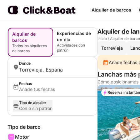
Alquiler de barcos
Alquiler de la
Experiencias de
Alquiler de
Inicio
/
Alquiler de barc
un día
barcos
Actividades con
Todos los alquileres
Torrevieja
Lan
patrón
de barcos
Añade fechas pa
Dónde
Torrevieja, España
Lanchas más p
Cómo posicionamos l
Fechas
Añade tus fechas
Reserva instantá
Tipo de alquiler
Con o sin patrón
Tipo de barco
Motor