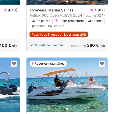
4.7
(1)
Torrevieja, Marina Salinas
4.8
(2)
Astilux 600 Open NUEVA 2024 | 8
(2024)
personas | Suzuki 115 CV
Sin patrón
Súper propietario
Lancha
8 personas
· 115 CV
· 6 m
Reservado 5 veces en las últimas 24h
400 €
380 €
Cancelación flexible
/día
A partir de
/día
Reserva instantánea