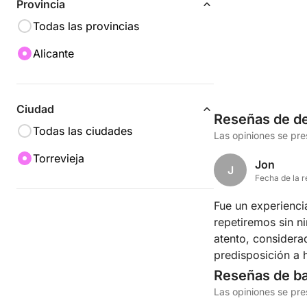
Provincia
Todas las provincias
Alicante
Ciudad
Reseñas de de
Todas las ciudades
Las opiniones se pr
Torrevieja
Jon
J
Fecha de la r
Fue un experienci
repetiremos sin n
atento, consider
predisposición a h
esta totalmente e
Reseñas de b
hinchable, baño s
Las opiniones se pr
toda la bebida y 