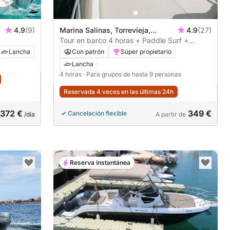
4.9
(9)
Marina Salinas, Torrevieja,
4.9
(27)
España
Tour en barco 4 horas + Paddle Surf +
Botella de Cava Premium - TODO INCLUIDO
Lancha
Con patrón
Súper propietario
Lancha
4 horas
· Para grupos de hasta 9 personas
Reservada 4 veces en las últimas 24h
372 €
349 €
Cancelación flexible
/día
A partir de
Reserva instantánea