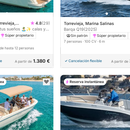
rrevieja,
4.8
(29)
Torrevieja, Marina Salinas
e tus sueños 🏝️✨ calas y
Barqa Q19
(2025)
de baños
Súper propietario
Sin patrón
Súper propietario
7 personas
· 100 CV
· 6 m
 de hasta 12 personas
1.380 €
le
Cancelación flexible
A partir de
A partir de
nea
Reserva instantánea