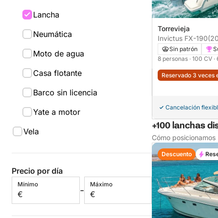
Lancha
Torrevieja
Neumática
Invictus FX-190
(2
Sin patrón
S
Moto de agua
8 personas
· 100 CV
·
Casa flotante
Reservado 3 veces e
Barco sin licencia
Cancelación flexib
Yate a motor
+100 lanchas di
Vela
Cómo posicionamos l
Descuento
Rese
Precio por día
Mínimo
Máximo
-
€
€