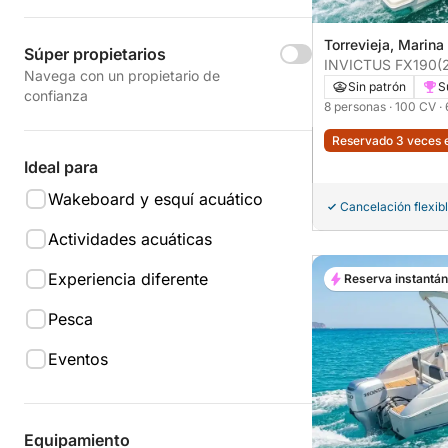
Torrevieja, Marina
Súper propietarios
INVICTUS FX190
(
Navega con un propietario de
Sin patrón
S
confianza
8 personas
· 100 CV
·
Reservado 3 veces e
Ideal para
Wakeboard y esquí acuático
Cancelación flexib
Actividades acuáticas
Experiencia diferente
Reserva instantá
Pesca
Eventos
Equipamiento