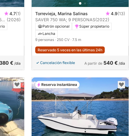
4.7
(1)
Torrevieja, Marina Salinas
4.9
(13)
 585
(2026)
SAVER 750 WA; 9 PERSONAS
(2022)
rio
Patrón opcional
Súper propietario
Lancha
9 personas
· 250 CV
· 7.5 m
Reservado 5 veces en las últimas 24h
380 €
540 €
Cancelación flexible
/día
A partir de
/día
Reserva instantánea