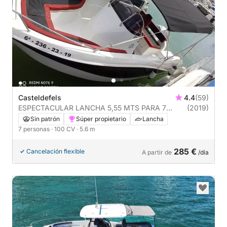
Casteldefels
4.4
(59)
ESPECTACULAR LANCHA 5,55 MTS PARA 7
(2019)
PERSONAS MUY AMPLIA Y POCO CONSUMO.
Sin patrón
Súper propietario
Lancha
DISPONIBILIDAD EN CASTELLDEFELS, GARRAF,
7 personas
· 100 CV
· 5.6 m
SITGES.
285 €
Cancelación flexible
A partir de
/día