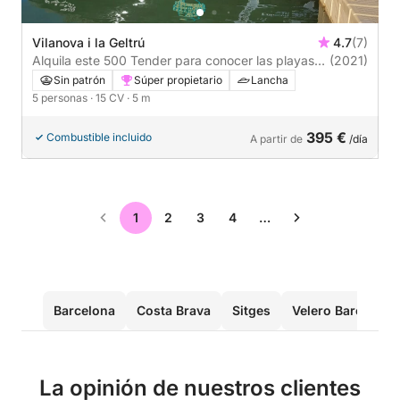
Vilanova i la Geltrú
4.7
(7)
Alquila este 500 Tender para conocer las playas
(2021)
de
Sin patrón
Súper propietario
Lancha
5 personas
· 15 CV
· 5 m
395 €
Combustible incluido
A partir de
/día
1
2
3
4
…
Barcelona
Costa Brava
Sitges
Velero Barcelona
La opinión de nuestros clientes