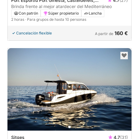
Port Esportiu Port Ginesta, Casteldefels,
4.7
(27)
España
Brinda frente al mejor atardecer del Mediterráneo
Con patrón
Súper propietario
Lancha
2 horas
· Para grupos de hasta 10 personas
160 €
Cancelación flexible
A partir de
Sitges
4.7
(31)