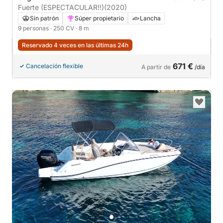
Fuerte (ESPECTACULAR!!)
(2020)
Sin patrón
Súper propietario
Lancha
9 personas
· 250 CV
· 8 m
Reservado 4 veces en las últimas 24h
671 €
Cancelación flexible
A partir de
/día