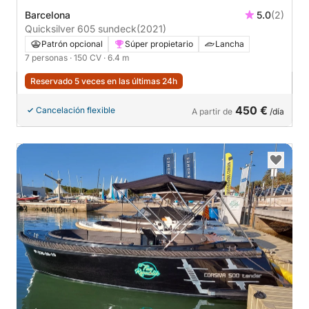
Barcelona
5.0
(2)
Quicksilver 605 sundeck
(2021)
Patrón opcional
Súper propietario
Lancha
7 personas
· 150 CV
· 6.4 m
Reservado 5 veces en las últimas 24h
450 €
Cancelación flexible
A partir de
/día