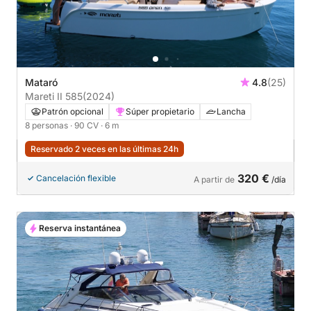
Mataró
4.8
(25)
Mareti II 585
(2024)
Patrón opcional
Súper propietario
Lancha
8 personas
· 90 CV
· 6 m
Reservado 2 veces en las últimas 24h
320 €
Cancelación flexible
A partir de
/día
Reserva instantánea