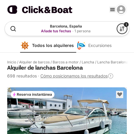
1
Barcelona, España
Añade tus fechas
·
1 persona
Todos los alquileres
Excursiones
Inicio
/
Alquiler de barcos
/
Barcos a motor
/
Lancha
/
Lancha Barcelona
Alquiler de lanchas Barcelona
698 resultados
·
Cómo posicionamos los resultados
Reserva instantánea