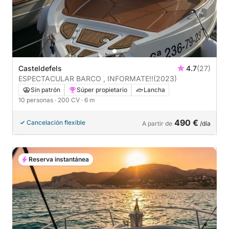
Casteldefels
4.7
(27)
ESPECTACULAR BARCO , INFORMATE!!
(2023)
Sin patrón
Súper propietario
Lancha
10 personas
· 200 CV
· 6 m
490 €
Cancelación flexible
A partir de
/día
Reserva instantánea