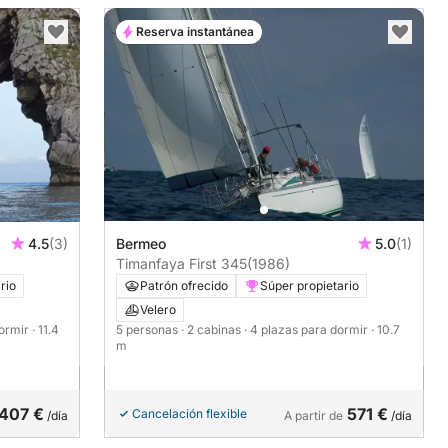
Reserva instantánea
4.5
(3)
Bermeo
5.0
(1)
Timanfaya First 345
(1986)
rio
Patrón ofrecido
Súper propietario
Velero
dormir
· 11.4
5 personas
· 2 cabinas
· 4 plazas para dormir
· 10.7
m
407 €
571 €
Cancelación flexible
/día
A partir de
/día