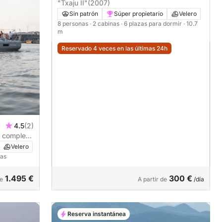
"Txaju II"
(2007)
Sin patrón
Súper propietario
Velero
8 personas
· 2 cabinas
· 6 plazas para dormir
· 10.7
m
Reservado 4 veces en las últimas 24h
4.5
(2)
a completo
Velero
nas
1.495 €
300 €
de
A partir de
/día
Reserva instantánea