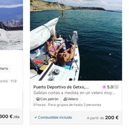
tario
dormir
· 11.9
Puerto Deportivo de Getxo,
5.0
(3)
Guecho, España
Salidas cortas a medida en un velero muy
especial.
Con patrón
Velero
9 horas
· Para grupos de hasta 3 personas
600 €
/día
200 €
Combustible incluido
A partir de