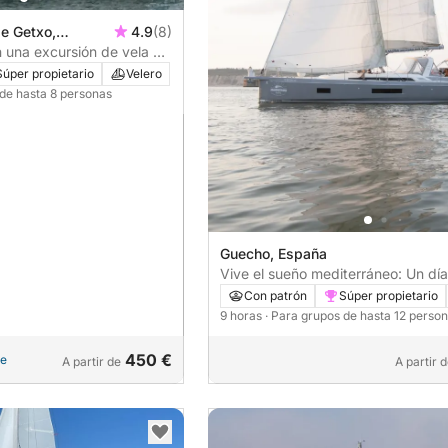
de Getxo,
4.9
(8)
 una excursión de vela de
Súper propietario
Velero
 de hasta 8 personas
Guecho, España
Vive el sueño mediterráneo: Un dí
en Getxo
Con patrón
Súper propietario
9 horas
· Para grupos de hasta 12 perso
450 €
le
A partir de
A partir 