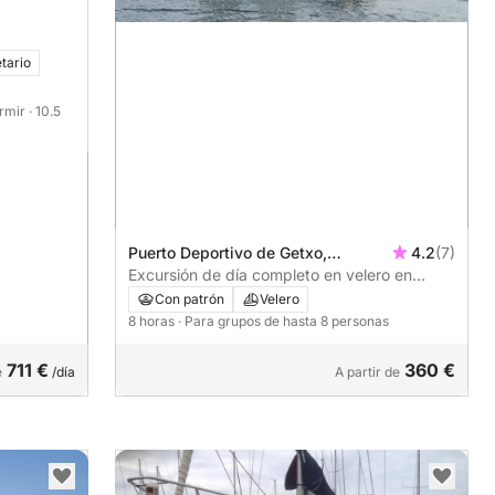
tario
ormir
· 10.5
Puerto Deportivo de Getxo,
4.2
(7)
Guecho, España
Excursión de día completo en velero en
Getxo.
Con patrón
Velero
8 horas
· Para grupos de hasta 8 personas
711 €
360 €
e
/día
A partir de