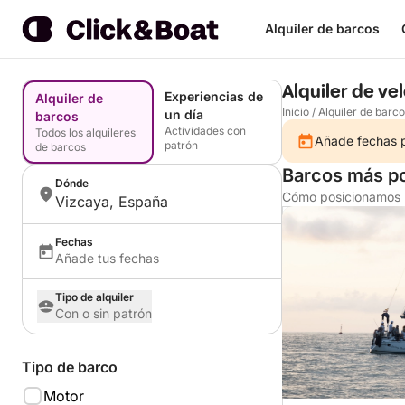
Alquiler de barcos
Alquiler de ve
Experiencias de
Alquiler de
Inicio
/
Alquiler de barc
un día
barcos
Actividades con
Todos los alquileres
Añade fechas pa
patrón
de barcos
Barcos más po
Dónde
Cómo posicionamos l
Vizcaya, España
Fechas
Añade tus fechas
Tipo de alquiler
Con o sin patrón
Tipo de barco
Motor