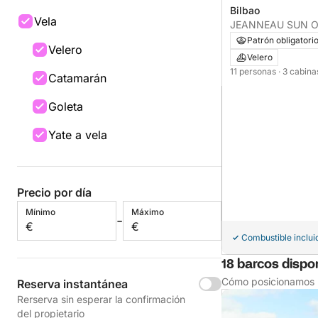
Bilbao
Vela
JEANNEAU SUN O
Patrón obligatori
Velero
Velero
11 personas
· 3 cabin
Catamarán
Goleta
Yate a vela
Precio por día
Mínimo
Máximo
-
€
€
Combustible inclui
18 barcos dispo
Cómo posicionamos l
Reserva instantánea
Rerserva sin esperar la confirmación
del propietario