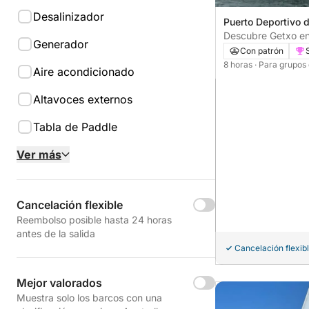
Desalinizador
Puerto Deportivo 
Guecho, España
Descubre Getxo en
Generador
día completo.
Con patrón
8 horas
· Para grupos
Aire acondicionado
Altavoces externos
Tabla de Paddle
Ver más
Cancelación flexible
Reembolso posible hasta 24 horas
antes de la salida
Cancelación flexib
Mejor valorados
Muestra solo los barcos con una