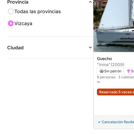
Provincia
Todas las provincias
Vizcaya
Ciudad
Guecho
"Inma"
(2009)
Sin patrón
S
8 personas
· 3 cabina
m
Reservado 5 veces e
Cancelación flexib