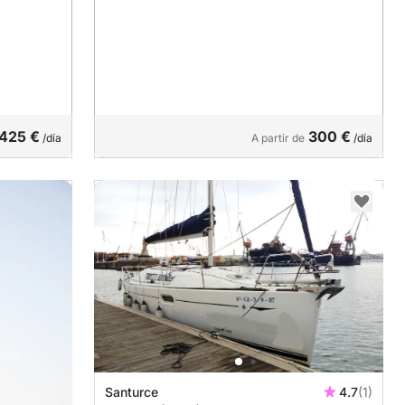
.425 €
300 €
/día
A partir de
/día
Santurce
4.7
(1)