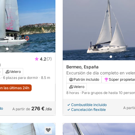
4.2
(7)
)
Bermeo, España
o
Velero
Excursión de día completo en vele
s
· 6 plazas para dormir
· 8.5 m
Bermeo.
Patrón incluido
Súper propieta
Velero
n las últimas 24h
8 horas
· Para grupos de hasta 10 perso
Combustible incluido
276 €
A parti
do
A partir de
/día
Cancelación flexible