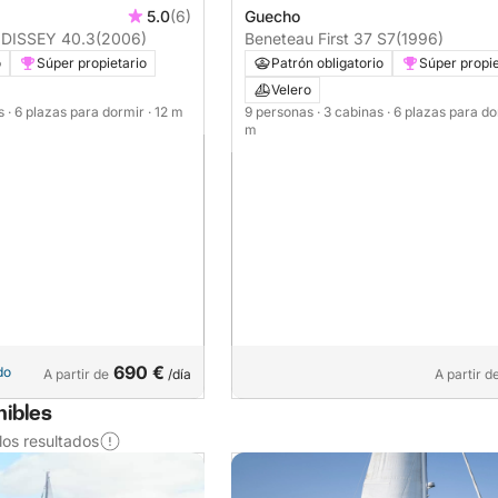
5.0
(6)
Guecho
DISSEY 40.3
(2006)
Beneteau First 37 S7
(1996)
o
Súper propietario
Patrón obligatorio
Súper propie
Velero
as
· 6 plazas para dormir
· 12 m
9 personas
· 3 cabinas
· 6 plazas para d
m
690 €
do
A partir de
/día
A partir d
nibles
os resultados