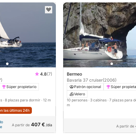
4.8
(7)
Bermeo
7)
Bavaria 37 cruiser
(2006)
Súper propietario
Patrón opcional
Súper propieta
Velero
as
· 8 plazas para dormir
· 12 m
10 personas
· 3 cabinas
· 7 plazas para 
m
n las últimas 24h
do
407 €
A partir de
/día
A partir de
le