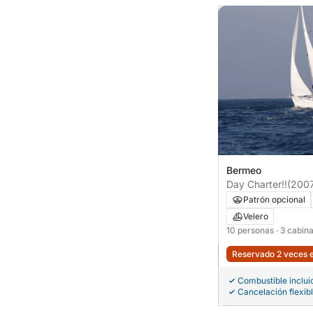
Bermeo
Day Charter!!
(200
Patrón opcional
Velero
10 personas
· 3 cabin
Reservado 2 veces e
Combustible inclui
Cancelación flexib