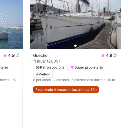
4.5
(2)
Guecho
4.9
(2)
"Hirua"
(2009)
tario
Patrón opcional
Súper propietario
Velero
 dormir
· 15
8 personas
· 2 cabinas
· 6 plazas para dormir
· 10 m
Reservado 4 veces en las últimas 24h