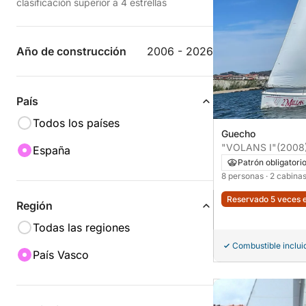
clasificación superior a 4 estrellas
Año de construcción
2006 - 2026
País
Todos los países
Guecho
"VOLANS I"
(2008
España
Patrón obligatori
8 personas
· 2 cabina
Reservado 5 veces e
Región
Todas las regiones
Combustible inclui
País Vasco