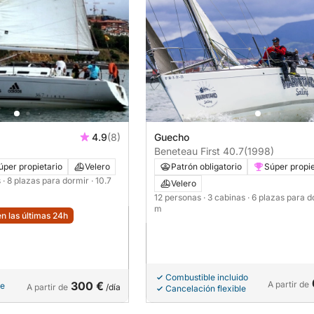
4.9
(8)
Guecho
Beneteau First 40.7
(1998)
úper propietario
Velero
Patrón obligatorio
Súper propie
s
· 8 plazas para dormir
· 10.7
Velero
12 personas
· 3 cabinas
· 6 plazas para 
m
n las últimas 24h
Combustible incluido
300 €
A partir de
le
A partir de
/día
Cancelación flexible