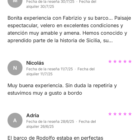
M
Fecha de la reseña 30/7/25 · Fecha del
alquiler 30/7/25
Bonita experiencia con Fabrizio y su barco… Paisaje
espectacular, velero en excelentes condiciones y
atención muy amable y amena. Hemos conocido y
aprendido parte de la historia de Sicilia, su
gastronomía y sus pueblos, a través de los relatos
de Fabrizio y Luigi… Muchas gracias a los dos por el
gran día que pasamos en familia 🤗
Nicolás
N
Fecha de la reseña 11/7/25 · Fecha del
alquiler 11/7/25
Muy buena experiencia. Sin duda la repetiría y
estuvimos muy a gusto a bordo
Adria
A
Fecha de la reseña 28/6/25 · Fecha del
alquiler 26/6/25
El barco de Rodolfo estaba en perfectas