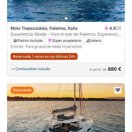
Molo Trapezoidale, Palermo, Italia
4.9
(3)
Experiencia Sikelia - Vive el mar de Palermo: Experiencia
de navegación con almuerzo o cena gourmet.
Patrón incluido
Súper propietario
Velero
6 horas
· Para grupos de hasta 12 personas
Reservada 1 veces en las últimas 24h
880 €
Combustible incluido
A partir de
Descuento