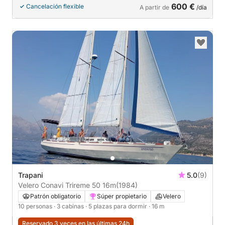
600 €
Cancelación flexible
A partir de
/día
Trapani
5.0
(9)
Velero Conavi Trireme 50 16m
(1984)
Patrón obligatorio
Súper propietario
Velero
10 personas
· 3 cabinas
· 5 plazas para dormir
· 16 m
Reservado 3 veces en las últimas 24h