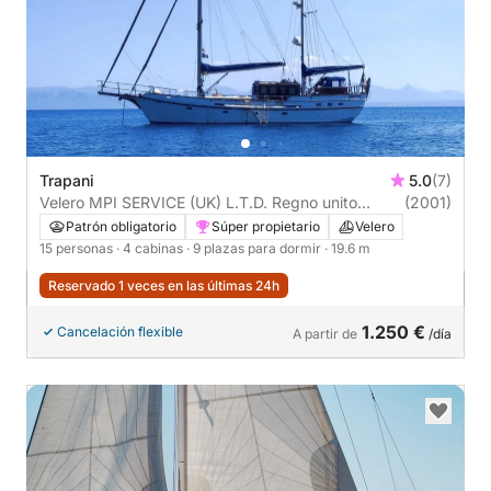
Trapani
5.0
(7)
Velero MPI SERVICE (UK) L.T.D. Regno unito
(2001)
Custom 20m
Patrón obligatorio
Súper propietario
Velero
15 personas
· 4 cabinas
· 9 plazas para dormir
· 19.6 m
Reservado 1 veces en las últimas 24h
1.250 €
Cancelación flexible
A partir de
/día