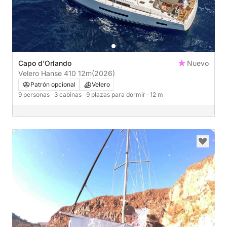
Capo d'Orlando
Nuevo
Velero Hanse 410 12m
(2026)
Patrón opcional
Velero
9 personas
· 3 cabinas
· 9 plazas para dormir
· 12 m