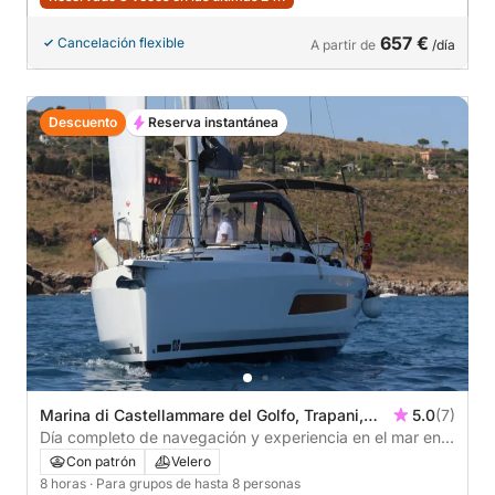
657 €
Cancelación flexible
A partir de
/día
Descuento
Reserva instantánea
Marina di Castellammare del Golfo, Trapani,
5.0
(7)
Italia
Día completo de navegación y experiencia en el mar en
la Reserva Natural de Zingaro.
Con patrón
Velero
8 horas
· Para grupos de hasta 8 personas