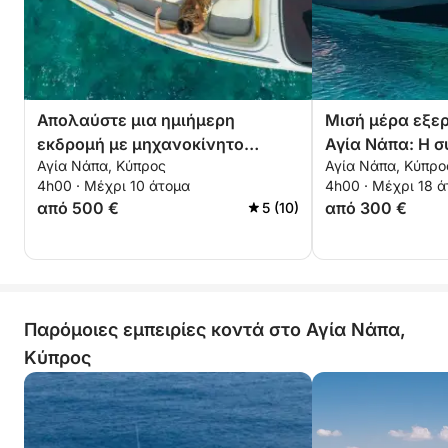
Απολαύστε μια ημιήμερη
Μισή μέρα εξε
εκδρομή με μηχανοκίνητο
Αγία Νάπα: Η 
Αγία Νάπα, Κύπρος
Αγία Νάπα, Κύπρο
σκάφος στην Αγία Νάπα
απόδρασή σας 
4h00 · Μέχρι 10 άτομα
4h00 · Μέχρι 18 
σκάφος
από 500 €
από 300 €
5 (10)
Παρόμοιες εμπειρίες κοντά στο Αγία Νάπα,
Κύπρος