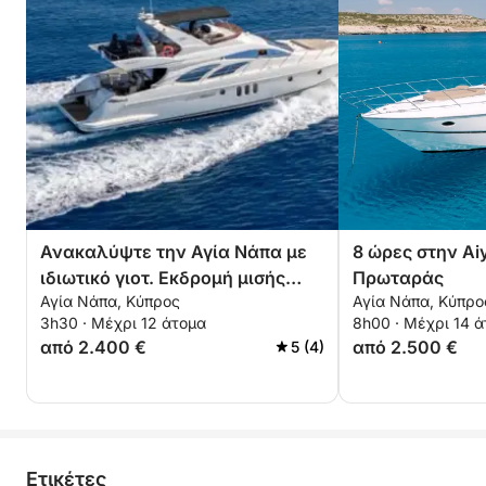
Ανακαλύψτε την Αγία Νάπα με
8 ώρες στην Ai
ιδιωτικό γιοτ. Εκδρομή μισής
Πρωταράς
Αγία Νάπα, Κύπρος
Αγία Νάπα, Κύπρο
ημέρας
3h30 · Μέχρι 12 άτομα
8h00 · Μέχρι 14 
από 2.400 €
από 2.500 €
5 (4)
Eτικέτες