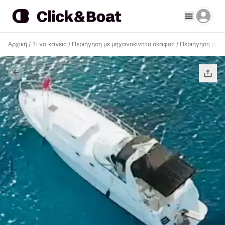
Αρχική
/
Τι να κάνεις
/
Περιήγηση με μηχανοκίνητο σκάφος
/
Περιήγηση με μ