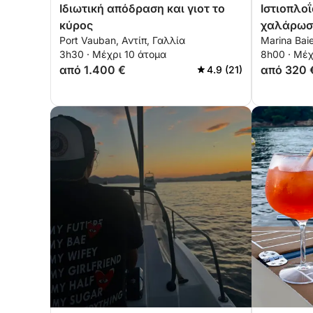
Ιδιωτική απόδραση και γιοτ το
Ιστιοπλο
κύρος
χαλάρωση
Port Vauban, Αντίπ, Γαλλία
Marina Bai
συναισθή
3h30 · Μέχρι 10 άτομα
8h00 · Μέχ
5 άτομα
από 1.400 €
από 320 
4.9 (21)