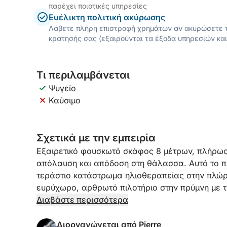
παρέχει ποιοτικές υπηρεσίες
Ευέλικτη πολιτική ακύρωσης
Λάβετε πλήρη επιστροφή χρημάτων αν ακυρώσετε τ
κράτησής σας (εξαιρούνται τα έξοδα υπηρεσιών και
Τι περιλαμβάνεται
Ψυγείο
Καύσιμο
Σχετικά με την εμπειρία
Εξαιρετικό φουσκωτό σκάφος 8 μέτρων, πλήρως
απόλαυση και απόδοση στη θάλασσα. Αυτό το π
τεράστιο κατάστρωμα ηλιοθεραπείας στην πλώρη
ευρύχωρο, αρθρωτό πιλοτήριο στην πρύμνη με τρ
- ιδανικό για να μοιραστείτε ευχάριστες στιγμές
Διαβάστε περισσότερα
Διαθέτοντας ένα μεγάλο bimini για να σας προσ
Διοργανώνεται από Pierre