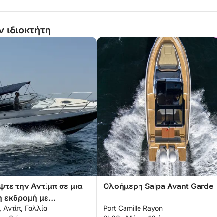
ν ιδιοκτήτη
τε την Αντίμπ σε μια
Ολοήμερη Salpa Avant Garde
 εκδρομή με
e, Αντίπ, Γαλλία
Port Camille Rayon
νητο σκάφος