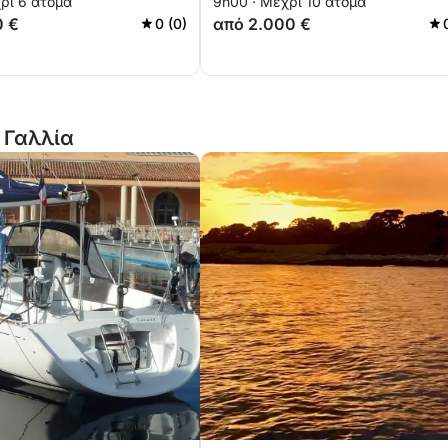
ρι 6 άτομα
9h00 · Μέχρι 10 άτομα
0 €
από 2.000 €
0 (0)
, Γαλλία