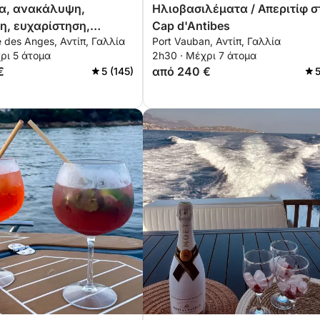
ΐα, ανακάλυψη,
Ηλιοβασιλέματα / Απεριτίφ σ
, ευχαρίστηση,
Cap d'Antibes
e des Anges, Αντίπ, Γαλλία
Port Vauban, Αντίπ, Γαλλία
ματα, αναψυχή. 2 έως
ρι 5 άτομα
2h30 · Μέχρι 7 άτομα
€
από 240 €
5 (145)
5