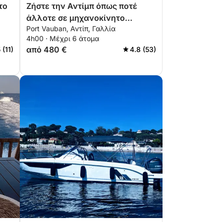
το
Ζήστε την Αντίμπ όπως ποτέ
άλλοτε σε μηχανοκίνητο
Port Vauban, Αντίπ, Γαλλία
σκάφος
4h00 · Μέχρι 6 άτομα
από 480 €
 (11)
4.8 (53)