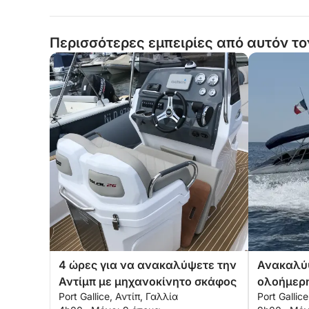
Περισσότερες εμπειρίες από αυτόν το
4 ώρες για να ανακαλύψετε την
Ανακαλύψ
Αντίμπ με μηχανοκίνητο σκάφος
ολοήμερη
Port Gallice, Αντίπ, Γαλλία
Port Gallic
μηχανοκί