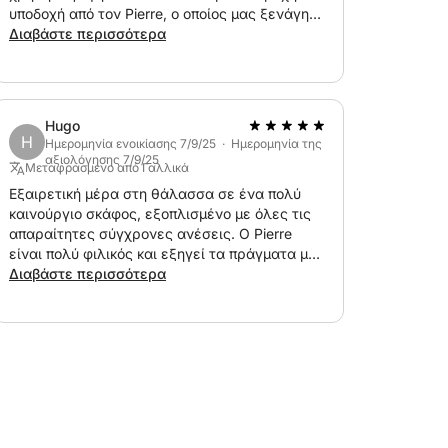
υποδοχή από τον Pierre, ο οποίος μας ξενάγησε
στο σκάφος και μας έκανε να περάσουμε μια
Διαβάστε περισσότερα
υπέροχη μέρα εξερευνώντας τον κόλπο των
Billionaires και τα νησιά Lérins! Σας
ευχαριστούμε για όλα!!!!
Hugo
H
Ημερομηνία ενοικίασης 7/9/25 · Ημερομηνία της
αξιολόγησης 7/9/25
Μεταφρασμένο από Γαλλικά
Εξαιρετική μέρα στη θάλασσα σε ένα πολύ
καινούργιο σκάφος, εξοπλισμένο με όλες τις
απαραίτητες σύγχρονες ανέσεις. Ο Pierre
είναι πολύ φιλικός και εξηγεί τα πράγματα με
σαφήνεια. Το συνιστώ ανεπιφύλακτα!
Διαβάστε περισσότερα