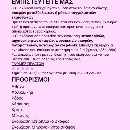
ΕΜΠΙΣΤΕΥΤΕΊΤΕ ΜΑΣ
Η Click&Boat κατέχει ηγετική θέση στον τομέα
ενοικίασης
σκαφών μεταξύ ιδιωτών ή μέσω επαγγελματιών
εκμισθωτών.
Βρείτε ένα σκάφος που διατίθεται για ενοικίαση σε πολύ χαμηλή
τιμή, ή προτείνετε το σκάφος σας προς ενοικίαση για να
αποκομίσετε έξτρα κέρδος.
Η Click&Boat σάς προτείνει την ενοικίαση
ιστιοπλοϊκών,
μηχανοκίνητων σκαφών, φουσκωτών σκαφών,
ποταμόπλοιων, καταμαράν και jet-ski.
Επιλέξτε τη διάρκεια
ενοικίασης που επιθυμείτε με πλήρη ευελιξία (ημέρα, εβδομάδα)
και επικοινωνήστε με τον ιδιοκτήτη του σκάφους για να του
θέσετε απευθείας όλες τις ερωτήσεις σας.
ΓΝΏΜΕΣ ΠΕΛΑΤΏΝ
Σημείωση:
4.9 / 5
υπολογίζεται με βάση 712391 γνώμες
ΠΡΟΟΡΙΣΜΟΊ
Αθήνα
Χαλκιδικήḗ
Ρόδος
Κέρκυρα
Κρήτη
Μύκονος
Ενοικίαση Ιστιοπλοϊκό σκάφος
Ενοικίαση Μηχανοκίνητο σκάφος