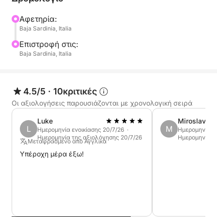
Αφετηρία:
Baja Sardinia, Italia
Επιστροφή στις:
Baja Sardinia, Italia
4.5/5
·
10κριτικές
Οι αξιολογήσεις παρουσιάζονται με χρονολογική σειρά
Luke
Miroslav
L
M
Ημερομηνία ενοικίασης 20/7/26 ·
Ημερομηνία εν
Ημερομηνία της αξιολόγησης 20/7/26
Ημερομηνία τ
Μεταφρασμένο από Αγγλικά
Υπέροχη μέρα έξω!