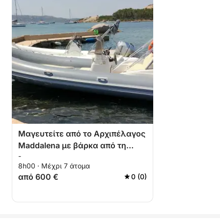
Μαγευτείτε από το Αρχιπέλαγος
Maddalena με βάρκα από τη
-
Μπάχα Σαρδηνία
8h00 · Μέχρι 7 άτομα
από 600 €
0 (0)