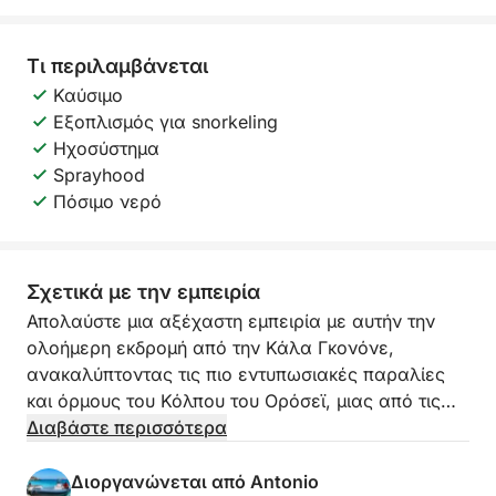
Τι περιλαμβάνεται
Καύσιμο
Εξοπλισμός για snorkeling
Ηχοσύστημα
Sprayhood
Πόσιμο νερό
Σχετικά με την εμπειρία
Απολαύστε μια αξέχαστη εμπειρία με αυτήν την
ολοήμερη εκδρομή από την Κάλα Γκονόνε,
ανακαλύπτοντας τις πιο εντυπωσιακές παραλίες
και όρμους του Κόλπου του Ορόσεϊ, μιας από τις
πιο μαγευτικές ακτές της Σαρδηνίας.
Διαβάστε περισσότερα
Θα πλεύσετε κατά μήκος μιας άγριας και
Διοργανώνεται από Antonio