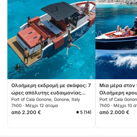
Ολοήμερη εκδρομή με σκάφος: 7
Μια μέρα στον
ώρες απόλυτης ευδαιμονίας
Ολοήμερη κρου
Port of Cala Gonone, Gonone, Italy
Port of Cala Gonon
στον κόλπο του Orosei (D34)
κόλπο του Oros
7h00 · Μέχρι 12 άτομα
7h00 · Μέχρι 10 
από 2.200 €
από 2.000 €
5 (14)