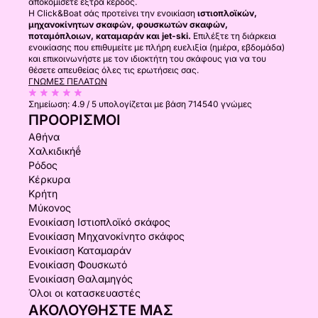
αποκομίσετε έξτρα κέρδος.
Η Click&Boat σάς προτείνει την ενοικίαση
ιστιοπλοϊκών,
μηχανοκίνητων σκαφών, φουσκωτών σκαφών,
ποταμόπλοιων, καταμαράν και jet-ski.
Επιλέξτε τη διάρκεια
ενοικίασης που επιθυμείτε με πλήρη ευελιξία (ημέρα, εβδομάδα)
και επικοινωνήστε με τον ιδιοκτήτη του σκάφους για να του
θέσετε απευθείας όλες τις ερωτήσεις σας.
ΓΝΏΜΕΣ ΠΕΛΑΤΏΝ
Σημείωση:
4.9 / 5
υπολογίζεται με βάση 714540 γνώμες
ΠΡΟΟΡΙΣΜΟΊ
Αθήνα
Χαλκιδικήḗ
Ρόδος
Κέρκυρα
Κρήτη
Μύκονος
Ενοικίαση Ιστιοπλοϊκό σκάφος
Ενοικίαση Μηχανοκίνητο σκάφος
Ενοικίαση Καταμαράν
Ενοικίαση Φουσκωτό
Ενοικίαση Θαλαμηγός
Όλοι οι κατασκευαστές
ΑΚΟΛΟΥΘΉΣΤΕ ΜΑΣ