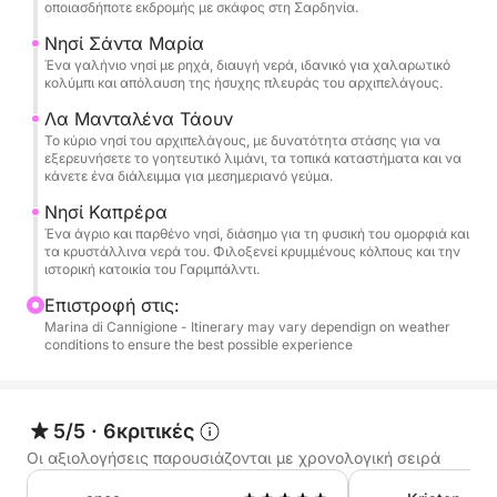
✔ Τοπικός καπετάνιος με εις βάθος γνώση της
οποιασδήποτε εκδρομής με σκάφος στη Σαρδηνία.
περιοχής
Νησί Σάντα Μαρία
Ένα γαλήνιο νησί με ρηχά, διαυγή νερά, ιδανικό για χαλαρωτικό
κολύμπι και απόλαυση της ήσυχης πλευράς του αρχιπελάγους.
Κατόπιν αιτήματος, μπορούμε επίσης να
οργανώσουμε γεύμα σε αποκλειστικά
Λα Μανταλένα Τάουν
παραθαλάσσια εστιατόρια ή να συμπεριλάβουμε
Το κύριο νησί του αρχιπελάγους, με δυνατότητα στάσης για να
εξερευνήσετε το γοητευτικό λιμάνι, τα τοπικά καταστήματα και να
παιχνίδια στο νερό.
κάνετε ένα διάλειμμα για μεσημεριανό γεύμα.
Νησί Καπρέρα
Ιδανικό για ζευγάρια, οικογένειες ή μικρές ομάδες
Ένα άγριο και παρθένο νησί, διάσημο για τη φυσική του ομορφιά και
που αναζητούν μια αυθεντική, υψηλής ποιότητας
τα κρυστάλλινα νερά του. Φιλοξενεί κρυμμένους κόλπους και την
ιστορική κατοικία του Γαριμπάλντι.
εμπειρία στη Σαρδηνία.
Επιστροφή στις:
Μην διστάσετε να επικοινωνήσετε μαζί μου για
Marina di Cannigione - Itinerary may vary dependign on weather
conditions to ensure the best possible experience
εξατομικευμένες συμβουλές ή προτάσεις.
Καύσιμα που πληρώνονται στο λιμάνι: 400-500
5/5
·
6κριτικές
ευρώ
Οι αξιολογήσεις παρουσιάζονται με χρονολογική σειρά