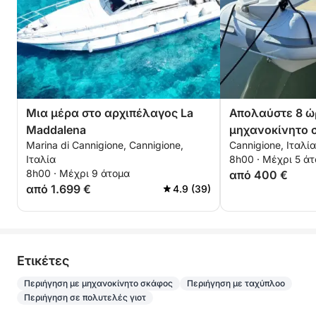
Μια μέρα στο αρχιπέλαγος La
Απολαύστε 8 ώ
Maddalena
μηχανοκίνητο 
Marina di Cannigione, Cannigione,
Cannigione, Ιταλία
εξερευνήσετε τ
Ιταλία
8h00 · Μέχρι 5 ά
τα νησιά Madda
8h00 · Μέχρι 9 άτομα
από 400 €
από 1.699 €
4.9 (39)
Eτικέτες
Περιήγηση με μηχανοκίνητο σκάφος
Περιήγηση με ταχύπλοο
Περιήγηση σε πολυτελές γιοτ