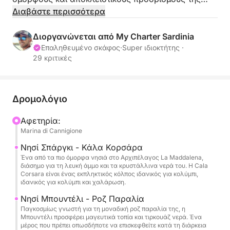
Σαρδηνίας.
Διαβάστε περισσότερα
Αναχωρώντας από το Cannigione, θα
Διοργανώνεται από My Charter Sardinia
εξερευνήσετε κρυμμένους όρμους, τιρκουάζ νερά
Επαληθευμένο σκάφος
·
Super ιδιοκτήτης ·
29 κριτικές
και εμβληματικές τοποθεσίες όπως το Spargi, το
Budelli και η Santa Maria.
Αυτή είναι μια εντελώς ιδιωτική εμπειρία: χωρίς
Δρομολόγιο
γκρουπ, χωρίς καθορισμένα δρομολόγια, μόνο
Αφετηρία:
εσείς, οι καλεσμένοι σας και ένας επαγγελματίας
Marina di Cannigione
καπετάνιος που θα φροντίσει για τα πάντα.
Νησί Σπάργκι - Κάλα Κορσάρα
Ένα από τα πιο όμορφα νησιά στο Αρχιπέλαγος La Maddalena,
✔ Ιδιωτικό σκάφος για αποκλειστική χρήση της
διάσημο για τη λευκή άμμο και τα κρυστάλλινα νερά του. Η Cala
ομάδας σας
Corsara είναι ένας εκπληκτικός κόλπος ιδανικός για κολύμπι,
ιδανικός για κολύμπι και χαλάρωση.
✔ Ευέλικτο δρομολόγιο με βάση τις καιρικές
συνθήκες και τις προτιμήσεις σας
Νησί Μπουντέλι - Ροζ Παραλία
✔ Πρόσβαση στα πιο όμορφα και λιγότερο
Παγκοσμίως γνωστή για τη μοναδική ροζ παραλία της, η
Μπουντέλι προσφέρει μαγευτικά τοπία και τιρκουάζ νερά. Ένα
πολυσύχναστα σημεία
μέρος που πρέπει οπωσδήποτε να επισκεφθείτε κατά τη διάρκεια