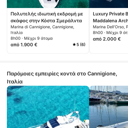
Πολυτελής ιδιωτική εκδρομή με
Luxury Private 
σκάφος στην Κόστα Σμεράλντα
Maddalena Arch
Marina di Cannigione, Cannigione,
Marina Dell'Orso, P
Poltu Quatu
Ιταλία
8h00 · Μέχρι 9 ά
8h00 · Μέχρι 9 άτομα
από 2.000 €
από 1.900 €
5 (6)
Παρόμοιες εμπειρίες κοντά στο Cannigione,
Ιταλία