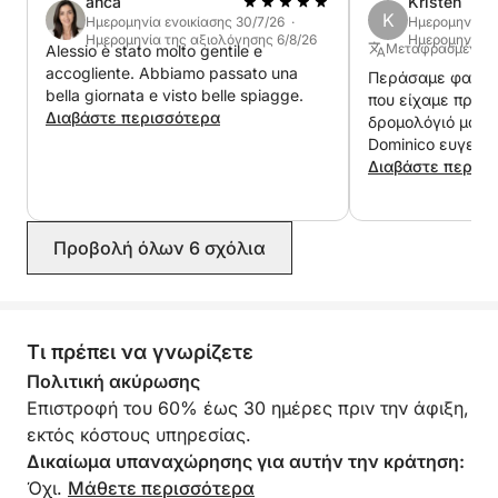
anca
Kristen
K
Ημερομηνία ενοικίασης 30/7/26 ·
Ημερομηνία εν
Ημερομηνία της αξιολόγησης 6/8/26
Ημερομηνία τ
Μεταφρασμένο α
Alessio è stato molto gentile e
accogliente. Abbiamo passato una
Περάσαμε φαντασ
bella giornata e visto belle spiagge.
που είχαμε προγρ
Διαβάστε περισσότερα
δρομολόγιό μας ε
Dominico ευγενι
κράτησή μας σε 
Διαβάστε περισ
ώστε να απολαύσ
κάποια άλλη μέρα
φανταστικός, χα
Προβολή όλων 6 σχόλια
εξαιρετικός καπε
πολλές κριτικές 
με αυτήν την ετα
πολύ που τελικά 
σκάφος. Το συνι
Τι πρέπει να γνωρίζετε
Πολιτική ακύρωσης
Επιστροφή του 60% έως 30 ημέρες πριν την άφιξη,
εκτός κόστους υπηρεσίας.
Δικαίωμα υπαναχώρησης για αυτήν την κράτηση:
Όχι.
Μάθετε περισσότερα