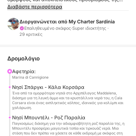
Σαρδηνίας.
Διαβάστε περισσότερα
Αναχωρώντας από το Cannigione, θα
Διοργανώνεται από My Charter Sardinia
εξερευνήσετε κρυμμένους όρμους, τιρκουάζ νερά
Επαληθευμένο σκάφος
·
Super ιδιοκτήτης ·
29 κριτικές
και εμβληματικές τοποθεσίες όπως το Spargi, το
Budelli και η Santa Maria.
Αυτή είναι μια εντελώς ιδιωτική εμπειρία: χωρίς
Δρομολόγιο
γκρουπ, χωρίς καθορισμένα δρομολόγια, μόνο
Αφετηρία:
εσείς, οι καλεσμένοι σας και ένας επαγγελματίας
Marina di Cannigione
καπετάνιος που θα φροντίσει για τα πάντα.
Νησί Σπάργκι - Κάλα Κορσάρα
Ένα από τα ομορφότερα νησιά στο Αρχιπέλαγος Maddalena,
✔ Ιδιωτικό σκάφος για αποκλειστική χρήση της
διάσημο για τη λευκή άμμο και τα κρυστάλλινα νερά του, η Cala
ομάδας σας
Corsara είναι ένας εκπληκτικός κόλπος, ιδανικός για κολύμπι και
χαλάρωση.
✔ Ευέλικτο δρομολόγιο με βάση τις καιρικές
συνθήκες και τις προτιμήσεις σας
Νησί Μπουντέλι - Ροζ Παραλία
✔ Πρόσβαση στα πιο όμορφα και λιγότερο
Παγκοσμίως διάσημη για την αδιαμφισβήτητη ροζ παραλία της, η
Μπουντέλι προσφέρει μαγευτικά τοπία και τιρκουάζ νερά. Μια
πολυσύχναστα σημεία
στάση που δεν πρέπει να χάσετε σε κάθε εκδρομή με σκάφος στη