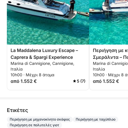
La Maddalena Luxury Escape –
Περιήγηση με 
Caprera & Spargi Experience
Σμεράλντα – Π
Marina di Cannigione, Cannigione,
Marina di Cannigio
εμπειρία Morto
Ιταλία
Ιταλία
10h00 · Μέχρι 8 άτομα
10h00 · Μέχρι 8 
από 1.552 €
από 1.552 €
5 (7)
Eτικέτες
Περιήγηση με μηχανοκίνητο σκάφος
Περιήγηση με ταχύπλοο
Περιήγηση σε πολυτελές γιοτ