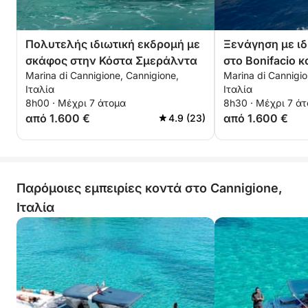
Πολυτελής ιδιωτική εκδρομή με
Ξενάγηση με ιδ
σκάφος στην Κόστα Σμεράλντα
στο Bonifacio κ
Marina di Cannigione, Cannigione,
Marina di Cannigio
Lavezzi και Spa
Ιταλία
Ιταλία
8h00 · Μέχρι 7 άτομα
8h30 · Μέχρι 7 ά
από 1.600 €
από 1.600 €
4.9 (23)
Παρόμοιες εμπειρίες κοντά στο Cannigione,
Ιταλία