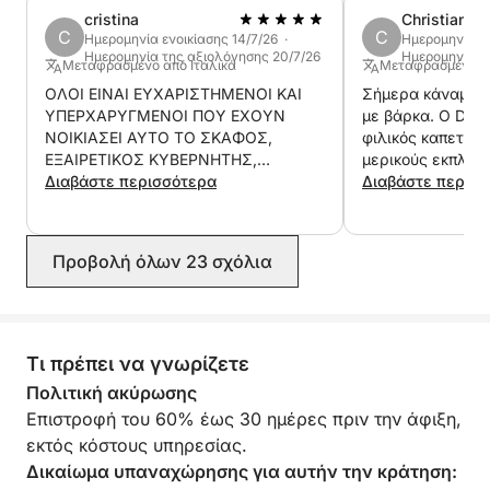
cristina
Christian
C
C
Ημερομηνία ενοικίασης 14/7/26 ·
Ημερομηνία εν
Ημερομηνία της αξιολόγησης 20/7/26
Ημερομηνία τ
Μεταφρασμένο από Ιταλικά
Μεταφρασμένο απ
ΟΛΟΙ ΕΙΝΑΙ ΕΥΧΑΡΙΣΤΗΜΕΝΟΙ ΚΑΙ
Σήμερα κάναμε μ
ΥΠΕΡΧΑΡΥΓΜΕΝΟΙ ΠΟΥ ΕΧΟΥΝ
με βάρκα. Ο Davi
ΝΟΙΚΙΑΣΕΙ ΑΥΤΟ ΤΟ ΣΚΑΦΟΣ,
φιλικός καπετάνι
ΕΞΑΙΡΕΤΙΚΟΣ ΚΥΒΕΡΝΗΤΗΣ,
μερικούς εκπληκτ
ΥΠΕΡΟΧΟ ΔΡΟΜΟΛΟΓΙΟ
Διαβάστε περισσότερα
Σίγουρα θα ξανα
Διαβάστε περισ
την εκδρομή. Το 
ήταν ότι δεν είχ
stand-up paddle,
Προβολή όλων 23 σχόλια
διαφημιζόταν. Κα
ήταν τέλεια. Σα
για την υπέροχη 
Τι πρέπει να γνωρίζετε
Πολιτική ακύρωσης
Επιστροφή του 60% έως 30 ημέρες πριν την άφιξη,
εκτός κόστους υπηρεσίας.
Δικαίωμα υπαναχώρησης για αυτήν την κράτηση: