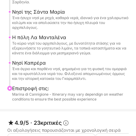
✔ Τοπικός καπετάνιος με εις βάθος γνώση της
Σαρδηνία.
περιοχής
Νησί της Σάντα Μαρία
Ένα ήσυχο νησί με ρηχά, καθαρά νερά, ιδανικό για ένα χαλαρωτικό
κολύμπι και να απολαύσετε την πιο ήσυχη πλευρά του
Κατόπιν αιτήματος, μπορούμε επίσης να
αρχιπελάγους.
οργανώσουμε γεύμα σε αποκλειστικά
Η πόλη Λα Μανταλένα
παραθαλάσσια εστιατόρια ή να συμπεριλάβουμε
Το κύριο νησί του αρχιπελάγους, με δυνατότητα στάσης για να
παιχνίδια στο νερό.
εξερευνήσετε το γοητευτικό λιμάνι, τα τοπικά καταστήματα και να
κάνετε ένα διάλειμμα για μεσημεριανό γεύμα.
Ιδανικό για ζευγάρια, οικογένειες ή μικρές ομάδες
Νησί Καπρέρα
που αναζητούν μια αυθεντική, υψηλής ποιότητας
Ένα άγριο και παρθένο νησί, φημισμένο για τη φυσική του ομορφιά
και τα κρυστάλλινα νερά του. Φιλοξενεί απομονωμένους όρμους
εμπειρία στη Σαρδηνία.
και την ιστορική κατοικία του Γκαριμπάλντι.
Επιστροφή στις:
Μην διστάσετε να επικοινωνήσετε μαζί μου για
Marina di Cannigione - Itinerary may vary dependign on weather
εξατομικευμένες συμβουλές ή προτάσεις.
conditions to ensure the best possible experience
Καύσιμα που πληρώνονται στο λιμάνι: 400-500
ευρώ
4.9/5
·
23κριτικές
Οι αξιολογήσεις παρουσιάζονται με χρονολογική σειρά