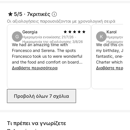
5/5
·
7κριτικές
Οι αξιολογήσεις παρουσιάζονται με χρονολογική σειρά
Georgia
Karol
G
K
Ημερομηνία ενοικίασης 21/7/26 ·
Ημερομηνία εν
Ημερομηνία της αξιολόγησης 3/8/26
Ημερομηνία τ
We had an amazing time with
We did this cruise
Francesco and Serena. The spots
my birthday, July 
Francesco took us to were wonderful
fantastic, one-da
and the food and comfort on board
Charter which sta
was fantastic. We would recommend
Διαβάστε περισσότερα
Castellammare del
Διαβάστε περισ
this tour to anyone looking for a day
entire day that w
out along the Sicilian coast.
sea. Francesco a
lovely young host
care of us. The y
Προβολή όλων 7 σχόλια
comfortable and 
top-notch. We w
on board and we s
a delicious Sicili
cruised along beau
Τι πρέπει να γνωρίζετε
stopping often to 