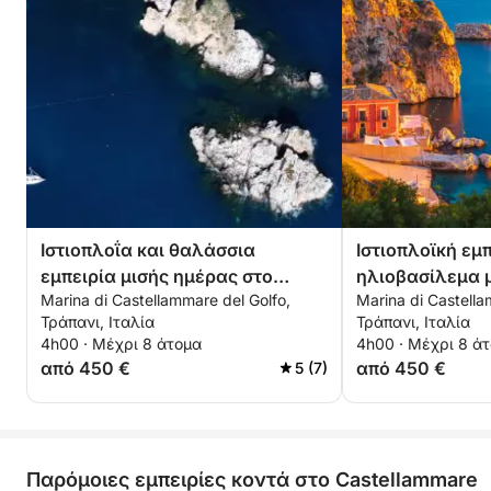
Ιστιοπλοΐα και θαλάσσια
Ιστιοπλοϊκή εμπ
εμπειρία μισής ημέρας στο
ηλιοβασίλεμα μ
Marina di Castellammare del Golfo,
Marina di Castella
φυσικό καταφύγιο Zingaro
Cannoli
Τράπανι, Ιταλία
Τράπανι, Ιταλία
4h00 · Μέχρι 8 άτομα
4h00 · Μέχρι 8 ά
από 450 €
από 450 €
5 (7)
Παρόμοιες εμπειρίες κοντά στο Castellammare