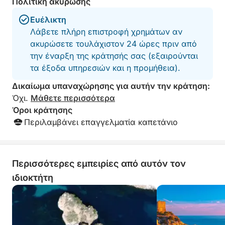
Πολιτική ακύρωσης
waters. Francesc
prepared a wonder
Ευέλικτη
end of the day Se
Λάβετε πλήρη επιστροφή χρημάτων αν
with homemade Ri
ακυρώσετε τουλάχιστον 24 ώρες πριν από
her father. It was
adventure with ex
την έναρξη της κράτησής σας (εξαιρούνται
beautiful yacht, a
τα έξοδα υπηρεσιών και η προμήθεια).
Highly recommen
Francesco and Se
Δικαίωμα υπαναχώρησης για αυτήν την κράτηση:
day.
Όχι.
Μάθετε περισσότερα
Όροι κράτησης
Περιλαμβάνει επαγγελματία καπετάνιο
Περισσότερες εμπειρίες από αυτόν τον
ιδιοκτήτη