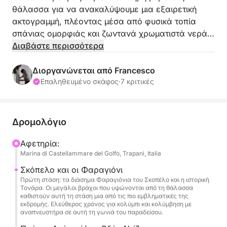
θάλασσα για να ανακαλύψουμε μια εξαιρετική
ακτογραμμή, πλέοντας μέσα από φυσικά τοπία
σπάνιας ομορφιάς και ζωντανά χρωματιστά νερά.
Θα πλεύσουμε δίπλα από τα εντυπωσιακά
Διαβάστε περισσότερα
Φαραγιόνια, θαυμάζοντας τους επιβλητικούς
βραχώδεις σχηματισμούς που υψώνονται από τη
Διοργανώνεται από Francesco
θάλασσα, πριν συνεχίσουμε προς την Κάλα Ντίσα,
Επαληθευμένο σκάφος
·
7 κριτικές
έναν απομονωμένο και γαλήνιο κόλπο που
χαρακτηρίζεται από καθαρά νερά και παρθένα
φύση.
Δρομολόγιο
Κατά τη διάρκεια του ταξιδιού, θα κάνουμε αρκετές
Αφετηρία:
Marina di Castellammare del Golfo, Trapani, Italia
στάσεις για δροσιστικές βουτιές, κολύμβηση με
αναπνευστήρα ανάμεσα στον κρυστάλλινο βυθό
Σκόπελο και οι Φαραγιόνι
και στιγμές απόλυτης χαλάρωσης, νανουρισμένοι
Πρώτη στάση: τα διάσημα Φαραγιόνια του Σκοπέλο και η ιστορική
Τονάρα. Οι μεγάλοι βράχοι που υψώνονται από τη θάλασσα
από τον ρυθμό της θάλασσας. Η διαδρομή
καθιστούν αυτή τη στάση μια από τις πιο εμβληματικές της
συνεχίζεται κατά μήκος της άγριας έκτασης του
εκδρομής. Ελεύθερος χρόνος για κολύμπι και κολύμβηση με
αναπνευστήρα σε αυτή τη γωνιά του παραδείσου.
Τόρε Ούτσο, όπου η ακτή αποκαλύπτεται στην πιο