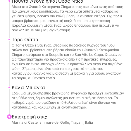
αυθεντική της μορφή, ανάμεσα σε γκρεμούς και
Πούντα Λεόνε ή/και Οδός Ντίζα
Μέσα στο Φυσικό Καταφύγιο Zingaro, σας περιμένει ένας από τους
τιρκουάζ νερά, μέχρι να φτάσουμε στην Κάλα
πιο μαγευτικούς κολπίσκους. Τα νερά είναι απίστευτα καθαρά και
Μπιάνκα, έναν από τους πιο μαγευτικούς κόλπους
γεμάτα ψάρια, ιδανικά για κολύμβηση με αναπνευστήρα. Όχι πολύ
μακριά βρίσκεται μια μαγευτική σπηλιά και μια μικροσκοπική
της περιοχής, ιδανικό για να απολαύσετε τη
παραλία κρυμμένη μέσα: ένας μικρός θησαυρός που περιμένει να
θάλασσα με απόλυτη ηρεμία.
ανακαλυφθεί για μια μαγική στιγμή.
Τόρε Ούτσο
Μεταξύ της ιστιοπλοΐας και των στάσεων στους
Ο Torre Uzzo είναι ένας ιστορικός παράκτιος πύργος του 16ου
κόλπους, θα σας καλωσορίσουμε με ένα ποτό
αιώνα που βρίσκεται στη βόρεια είσοδο του Φυσικού Καταφυγίου
Zingaro, ανάμεσα στο Scopello και το San Vito Lo Capo. Χτισμένος
καλωσορίσματος prosecco, κρύα ποτά και τοπικά
ως παρατηρητήριο για προστασία από τις πειρατικές επιδρομές,
ορεκτικά. Κατά τη διάρκεια των διαλειμμάτων, θα
έχει θέα σε έναν υπέροχο κόλπο με κρυστάλλινα νερά και παρθένα
φύση. Σήμερα, είναι ένα από τα πιο γραφικά σημεία του
σερβίρεται ένα ελαφρύ γεύμα με παραδοσιακά
καταφυγίου, ιδανικό για μια στάση με βάρκα ή για όσους αγαπούν
εμπνευσμένα σνακ, συνοδευόμενα από νερό και
τα άγρια, αυθεντικά τοπία.
αναψυκτικά που είναι πάντα διαθέσιμα.
Κάλα Μπιάνκα
Εδώ, μια μεγαλοπρεπής βραχώδης επιφάνεια προεξέχει κατευθείαν
στη θάλασσα, δημιουργώντας μια εντυπωσιακή ατμόσφαιρα. Τα
καθαρά νερά που σφύζουν από θαλάσσια ζωή είναι ιδανικά για
καταδύσεις και κολύμβηση με αναπνευστήρα.
Επιστροφή στις:
Marina di Castellammare del Golfo, Trapani, Italia