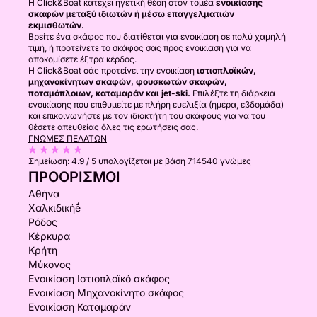
Η Click&Boat κατέχει ηγετική θέση στον τομέα
ενοικίασης
σκαφών μεταξύ ιδιωτών ή μέσω επαγγελματιών
εκμισθωτών.
Βρείτε ένα σκάφος που διατίθεται για ενοικίαση σε πολύ χαμηλή
τιμή, ή προτείνετε το σκάφος σας προς ενοικίαση για να
αποκομίσετε έξτρα κέρδος.
Η Click&Boat σάς προτείνει την ενοικίαση
ιστιοπλοϊκών,
μηχανοκίνητων σκαφών, φουσκωτών σκαφών,
ποταμόπλοιων, καταμαράν και jet-ski.
Επιλέξτε τη διάρκεια
ενοικίασης που επιθυμείτε με πλήρη ευελιξία (ημέρα, εβδομάδα)
και επικοινωνήστε με τον ιδιοκτήτη του σκάφους για να του
θέσετε απευθείας όλες τις ερωτήσεις σας.
ΓΝΏΜΕΣ ΠΕΛΑΤΏΝ
Σημείωση:
4.9 / 5
υπολογίζεται με βάση 714540 γνώμες
ΠΡΟΟΡΙΣΜΟΊ
Αθήνα
Χαλκιδικήḗ
Ρόδος
Κέρκυρα
Κρήτη
Μύκονος
Ενοικίαση Ιστιοπλοϊκό σκάφος
Ενοικίαση Μηχανοκίνητο σκάφος
Ενοικίαση Καταμαράν