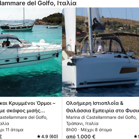
lammare del Golfo, Ιταλία
και Κρυμμένοι Όρμοι –
Ολοήμερη Ιστιοπλοΐα &
με σκάφος μισής
Θαλάσσια Εμπειρία στο Φυσι
astellammare del Golfo,
Marina di Castellammare del Golfo,
Καταφύγιο Zingaro
ταλία
Τράπανι, Ιταλία
ρι 11 άτομα
8h00 · Μέχρι 8 άτομα
€
από 1.000 €
4.9 (60)