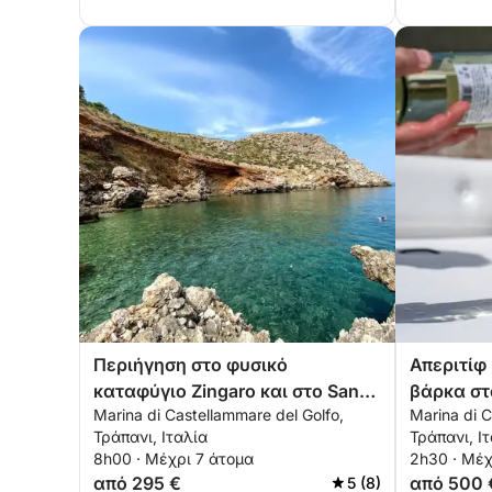
Περιήγηση στο φυσικό
Απεριτίφ
καταφύγιο Zingaro και στο San
βάρκα στ
Marina di Castellammare del Golfo,
Marina di C
Vito Lo Capo
του Scope
Τράπανι, Ιταλία
Τράπανι, Ι
8h00 · Μέχρι 7 άτομα
2h30 · Μέχ
από 295 €
από 500 
5 (8)