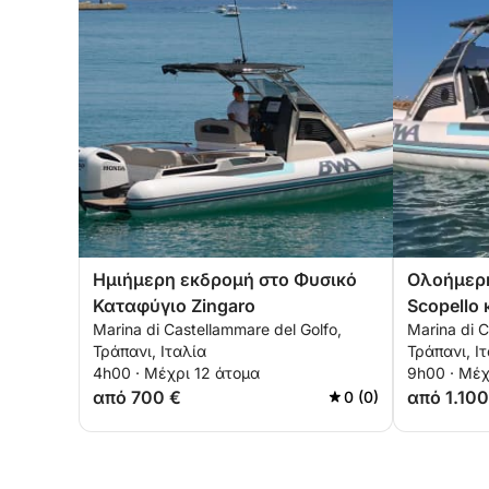
Ημιήμερη εκδρομή στο Φυσικό
Ολοήμερη
Καταφύγιο Zingaro
Scopello 
Marina di Castellammare del Golfo,
Marina di C
Τράπανι, Ιταλία
Τράπανι, Ι
4h00 · Μέχρι 12 άτομα
9h00 · Μέχ
από 700 €
από 1.100
0 (0)