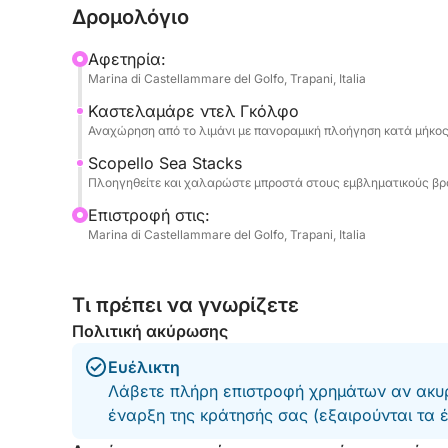
Δρομολόγιο
Η εμπειρία είναι ιδανική για ζευγάρια, μικρές 
Αφετηρία:
μια ξεχωριστή στιγμή μακριά από τα πλήθη, βυθ
Marina di Castellammare del Golfo, Trapani, Italia
ηλιοβασίλεμα. Το ευρύχωρο σκάφος σας επιτρέ
Καστελαμάρε ντελ Γκόλφο
άνεση, χαλαρώνοντας, ακούγοντας μουσική και
Αναχώρηση από το λιμάνι με πανοραμική πλοήγηση κατά μήκος
Κατά τη διάρκεια της περιήγησης, θα μπορείτε 
Scopello Sea Stacks
Πλοηγηθείτε και χαλαρώστε μπροστά στους εμβληματικούς βρ
περιοχής για να απολαύσετε τη θάλασσα τις πι
αναψυκτικά περιλαμβάνονται στο πλοίο για να 
Επιστροφή στις:
και ευχάριστη ατμόσφαιρα.
Marina di Castellammare del Golfo, Trapani, Italia
Αυτή η εμπειρία είναι ιδανική για να ζήσετε την
Τι πρέπει να γνωρίζετε
οπτική γωνία, περιτριγυρισμένη από θάλασσα, φ
ηλιοβασιλέματος της Σικελίας.
Πολιτική ακύρωσης
Ευέλικτη
Για τυχόν προσαρμογές ή ειδικά αιτήματα, μπορ
Λάβετε πλήρη επιστροφή χρημάτων αν ακυρ
ιδιοκτήτη μέσω συνομιλίας.
έναρξη της κράτησής σας (εξαιρούνται τα 