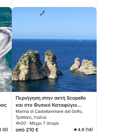
Περιήγηση στην ακτή Scopello
ρας
και στο Φυσικό Καταφύγιο
Marina di Castellammare del Golfo,
Zingaro
Τράπανι, Ιταλία
4h00 · Μέχρι 7 άτομα
από 210 €
0 (0)
4.9 (14)