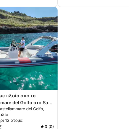
με πλοίο από το
mare del Golfo στο San
astellammare del Golfo,
apo
ταλία
ρι 12 άτομα
€
0 (0)