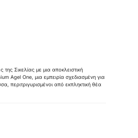
ς της Σικελίας με μια αποκλειστική
um Agel One, μια εμπειρία σχεδιασμένη για
α, περιτριγυρισμένοι από εκπληκτική θέα
ις 7:00 μ.μ., θα πλεύσετε κατά μήκος μιας
ελίας προς τα διάσημα Faraglioni του
 Καθώς πλεύετε, θα θαυμάσετε τον ήλιο να
χους και τα κρυστάλλινα νερά με ζεστά,