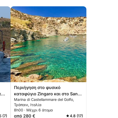
Περιήγηση στο φυσικό
κό
καταφύγιο Zingaro και στο San
Marina di Castellammare del Golfo,
Vito Lo Capo
Τράπανι, Ιταλία
8h00 · Μέχρι 6 άτομα
από 280 €
5 (7)
4.8 (17)