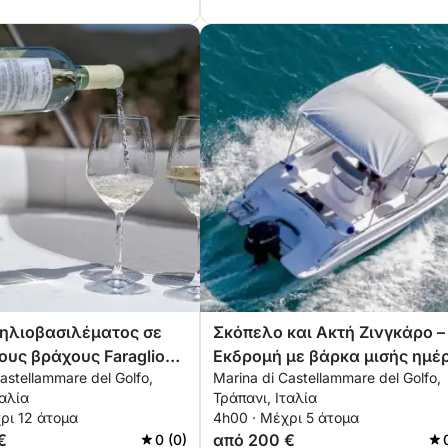
 ηλιοβασιλέματος σε
Σκόπελο και Ακτή Ζινγκάρο –
ους βράχους Faraglioni
Εκδρομή με βάρκα μισής ημέ
astellammare del Golfo,
Marina di Castellammare del Golfo,
llo
ταλία
Τράπανι, Ιταλία
ρι 12 άτομα
4h00 · Μέχρι 5 άτομα
€
από 200 €
0 (0)