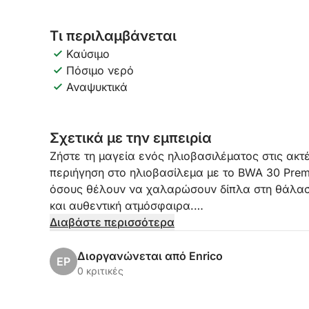
Τι περιλαμβάνεται
Καύσιμο
Πόσιμο νερό
Αναψυκτικά
Σχετικά με την εμπειρία
Ζήστε τη μαγεία ενός ηλιοβασιλέματος στις ακτέ
περιήγηση στο ηλιοβασίλεμα με το BWA 30 Premi
όσους θέλουν να χαλαρώσουν δίπλα στη θάλασσ
και αυθεντική ατμόσφαιρα.
Διαβάστε περισσότερα
Αναχωρώντας από το Castellammare del Golfo στ
από τις πιο μαγευτικές περιοχές της δυτικής Σικ
Διοργανώνεται από Enrico
EP
Scopello, ένα εμβληματικό σύμβολο της ακτής.
0 κριτικές
δύει πάνω από τη θάλασσα, βάφοντας τους βρά
υποβλητικά χρώματα.