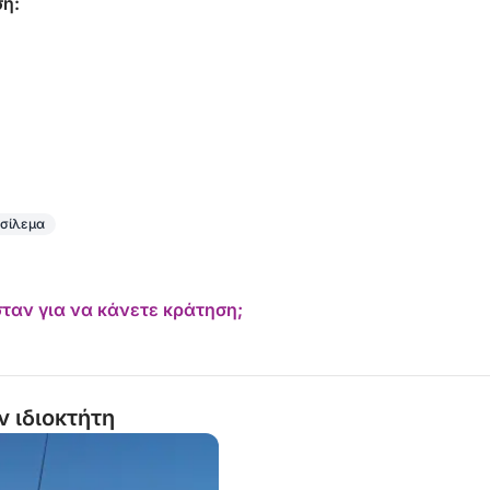
 στο Castellammare del Golfo με την
ση:
 μπροστά από τα Faraglioni του Scopello.
ασίλεμα
ταν για να κάνετε κράτηση;
ν ιδιοκτήτη