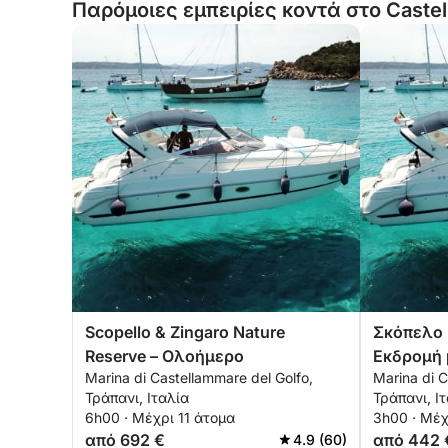
Παρόμοιες εμπειρίες κοντά στο Castel
Scopello & Zingaro Nature
Σκόπελο 
Reserve – Ολοήμερο
Εκδρομή 
Marina di Castellammare del Golfo,
Marina di C
ημέρας
Τράπανι, Ιταλία
Τράπανι, Ι
6h00 · Μέχρι 11 άτομα
3h00 · Μέχ
από 692 €
από 442 
4.9 (60)