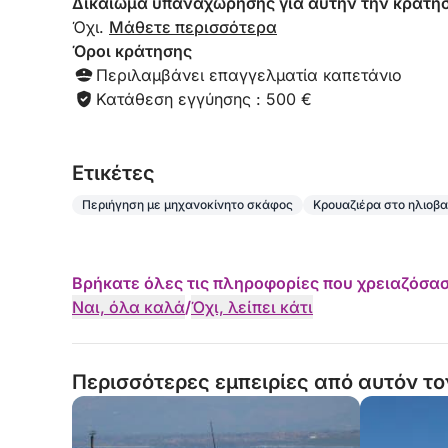
Κλείστε τώρα την εκδρομή σας στο ηλιοβασίλεμα
Δικαίωμα υπαναχώρησης για αυτήν την κράτη
Click&Boat και ζήστε ένα αξέχαστο ηλιοβασίλεμα
Όχι.
Μάθετε περισσότερα
Όροι κράτησης
Περιλαμβάνει επαγγελματία καπετάνιο
Κατάθεση εγγύησης : 500 €
Eτικέτες
Περιήγηση με μηχανοκίνητο σκάφος
Κρουαζιέρα στο ηλιοβ
Βρήκατε όλες τις πληροφορίες που χρειαζόσασ
Ναι, όλα καλά
/
Όχι, λείπει κάτι
Περισσότερες εμπειρίες από αυτόν το