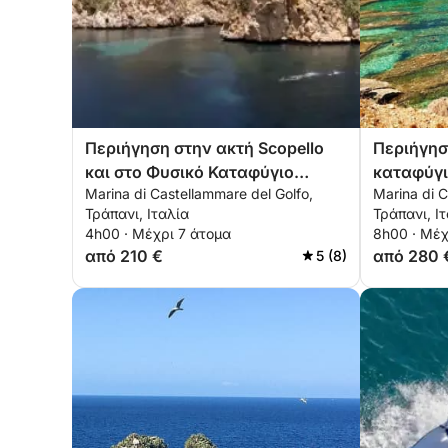
Περιήγηση στην ακτή Scopello
Περιήγησ
και στο Φυσικό Καταφύγιο
καταφύγι
Marina di Castellammare del Golfo,
Marina di C
Zingaro
Vito Lo C
Τράπανι, Ιταλία
Τράπανι, Ι
4h00 · Μέχρι 7 άτομα
8h00 · Μέχ
από 210 €
από 280 
5 (8)