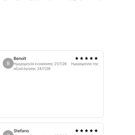
ι στην τιμή της εμπειρίας. Ο καπετάνιος
στος 100€.
Benoît
B
Ημερομηνία ενοικίασης 21/7/26 · Ημερομηνία της
αξιολόγησης 24/7/26
Stefano