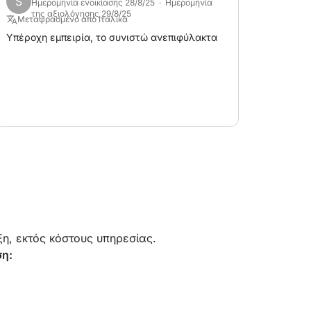
S
Ημερομηνία ενοικίασης 28/8/25 · Ημερομηνία
της αξιολόγησης 29/8/25
Μεταφρασμένο από Ιταλικά
Υπέροχη εμπειρία, το συνιστώ ανεπιφύλακτα
η, εκτός κόστους υπηρεσίας.
ση: