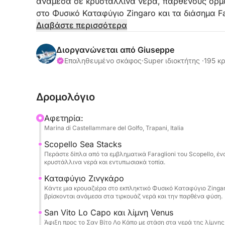
ανάμεσα σε κρυστάλλινα νερά, παρθένους όρμο
στο Φυσικό Καταφύγιο Zingaro και τα διάσημα Fa
San Vito Lo Capo. Αυτή η εκδρομή είναι ιδανικ
Διαβάστε περισσότερα
θάλασσας και ανακάλυψης τοποθεσιών προσβά
Διοργανώνεται από Giuseppe
Κατά τη διάρκεια της ημέρας, θα επισκεφθείτε 
Επαληθευμένο σκάφος
·
Super ιδιοκτήτης ·
195 κρ
της περιοχής, όπως το Fossa dello Stinco, την Ca
τα τιρκουάζ νερά και τους καθαρούς βυθούς του
Δρομολόγιο
κρουαζιέρα θα συνεχιστεί προς τα υποβλητικά Fa
υπέροχου Φυσικού Καταφυγίου Zingaro, με στάσει
Αφετηρία:
την Cala della Disa, την Cala Berretta, την Cala M
Marina di Castellammare del Golfo, Trapani, Italia
Tonnarella dell'Uzzo. Το πρόγραμμα περιλαμβάνε
Scopello Sea Stacks
Αφροδίτης και την άφιξη στο Σαν Βίτο Λο Κάπο, 
Περάστε δίπλα από τα εμβληματικά Faraglioni του Scopello, ένα
δυτικής Σικελίας. Νερό, χυμοί, αναψυκτικά κα
κρυστάλλινα νερά και εντυπωσιακά τοπία.
πλοίο για να συνοδεύσουν την ημέρα σας στη 
Καταφύγιο Ζινγκάρο
για κολύμπι, εντυπωσιακά τοπία και στιγμές απ
Κάντε μια κρουαζιέρα στο εκπληκτικό Φυσικό Καταφύγιο Zinga
επιτρέψει να ανακαλύψετε την πιο αυθεντική κ
βρίσκονται ανάμεσα στα τιρκουάζ νερά και την παρθένα φύση.
Σικελίας.
San Vito Lo Capo και λίμνη Venus
Άφιξη προς το Σαν Βίτο Λο Κάπο με στάση στα νερά της λίμνης