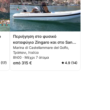
o
Περιήγηση στο φυσικό
καταφύγιο Zingaro και στο San
Marina di Castellammare del Golfo,
Vito Lo Capo
Τράπανι, Ιταλία
8h00 · Μέχρι 7 άτομα
από 315 €
 (17)
4.9 (14)