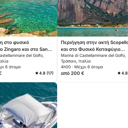
η στο φυσικό
Περιήγηση στην ακτή Scopell
ο Zingaro και στο San
και στο Φυσικό Καταφύγιο
astellammare del Golfo,
Marina di Castellammare del Golfo,
apo
Zingaro
ταλία
Τράπανι, Ιταλία
ρι 6 άτομα
4h00 · Μέχρι 6 άτομα
€
από 200 €
4.8 (17)
4.8