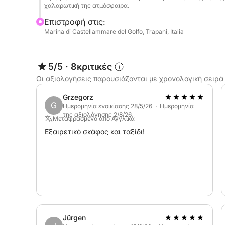
Ο καπετάνιος και τα καύσιμα δεν περιλαμβάνοντα
χαλαρωτική της ατμόσφαιρα.
πρέπει να πληρωθεί απευθείας στο λιμάνι με κό
Επιστροφή στις:
Marina di Castellammare del Golfo, Trapani, Italia
5/5
·
8κριτικές
Οι αξιολογήσεις παρουσιάζονται με χρονολογική σειρά
Grzegorz
G
Ημερομηνία ενοικίασης 28/5/26 · Ημερομηνία
της αξιολόγησης 2/8/26
Μεταφρασμένο από Αγγλικά
Εξαιρετικό σκάφος και ταξίδι!
Jürgen