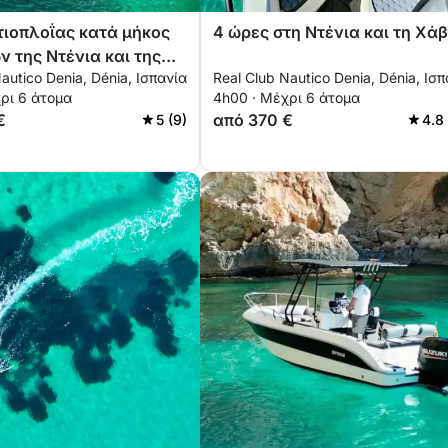
τιοπλοΐας κατά μήκος
4 ώρες στη Ντένια και τη Χά
ν της Ντένια και της
autico Denia, Dénia, Ισπανία
Real Club Nautico Denia, Dénia, Ισ
ρι 6 άτομα
4h00 · Μέχρι 6 άτομα
€
από 370 €
5 (9)
4.8