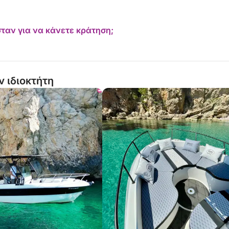
ΨΗ••
ταν για να κάνετε κράτηση;
ν ιδιοκτήτη