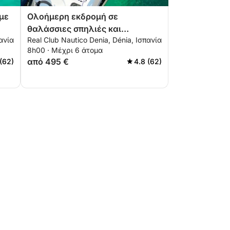
με
Ολοήμερη εκδρομή σε
θαλάσσιες σπηλιές και
πανία
Real Club Nautico Denia, Dénia, Ισπανία
κρυστάλλινα νερά.
8h00 · Μέχρι 6 άτομα
από 495 €
(62)
4.8 (62)