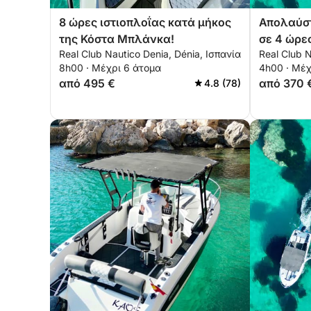
8 ώρες ιστιοπλοΐας κατά μήκος
Απολαύσ
της Κόστα Μπλάνκα!
σε 4 ώρε
Real Club Nautico Denia, Dénia, Ισπανία
Real Club N
8h00 · Μέχρι 6 άτομα
4h00 · Μέχ
από 495 €
από 370 
4.8 (78)