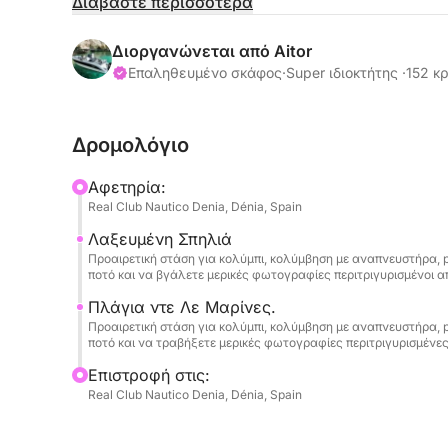
Διαβάστε περισσότερα
• ΔΕΝ ΑΠΑΙΤΕΙΤΑΙ ΑΣΦΑΛΕΙΑ.
Διοργανώνεται από Aitor
• Δεν περιλαμβάνονται καύσιμα.
Επαληθευμένο σκάφος
·
Super ιδιοκτήτης ·
152 κρ
• Αναχωρήσεις από Ντένια και Χάβεα (Παρακα
Δρομολόγιο
// 1 ΣΑΝΙΔΑ – ΠΕΡΙΛΑΜΒΑΝΕΤΑΙ.
Αφετηρία:
Real Club Nautico Denia, Dénia, Spain
// ΕΞΟΠΛΙΣΜΟΣ ΓΙΑ ΑΝΑΠΝΕΥΣΤΗΡΑ ΓΙΑ 6 ΑΤΟ
Λαξευμένη Σπηλιά
Προαιρετική στάση για κολύμπι, κολύμβηση με αναπνευστήρα, 
Αν ψάχνετε για μια αυθεντική εμπειρία στη θά
ποτό και να βγάλετε μερικές φωτογραφίες περιτριγυρισμένοι 
και με αποκλειστική πρόσβαση με βάρκα στα πι
Πλάγια ντε Λε Μαρίνες.
αυτό το μοντέρνο, ολοκαίνουργιο σκάφος είναι 
Προαιρετική στάση για κολύμπι, κολύμβηση με αναπνευστήρα, p
ποτό και να τραβήξετε μερικές φωτογραφίες περιτριγυρισμένε
Εξοπλισμένο με έναν ισχυρό τετράχρονο εξωλέμ
Επιστροφή στις:
και μέγιστη ταχύτητα 53-58 χλμ/ώρα, αυτό το σ
Real Club Nautico Denia, Dénia, Spain
και ιδανικό, επειδή το ρηχό βύθισμά του σας επ
καλύτερα κρυστάλλινα, ρηχά νερά της περιοχή