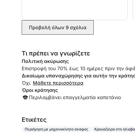
•Επιτρέπονται τα δικά σας φαγητά και ποτά. Επ
Πάρτι γενεθλίων και bachelor/bachelorette Πάρτι
Προβολή όλων 9 σχόλια
Δωρεάν υπηρεσία φωτογράφισης.
Τα κατοικίδια είναι ευπρόσδεκτα στο πλοίο.
Τι πρέπει να γνωρίζετε
Πολιτική ακύρωσης
Επιτρέπεται το κάπνισμα.
Επιστροφή του 70% έως 10 ημέρες πριν την άφιξ
Δικαίωμα υπαναχώρησης για αυτήν την κράτη
Ο τελικός καθαρισμός περιλαμβάνεται.
Όχι.
Μάθετε περισσότερα
Όροι κράτησης
Λιμάνι βάσης: Dénia Yacht Club.
Περιλαμβάνει επαγγελματία καπετάνιο
Κρατήστε αυτήν την εμπειρία για τις επόμενες γ
Ο καπετάνιος που σας συνοδεύει θα σας παρέχ
Eτικέτες
απαθανατίσετε τις καλύτερες στιγμές σας απο
πιο αγνή της μορφή.
Περιήγηση με μηχανοκίνητο σκάφος
Κρουαζιέρα στο ηλιοβ