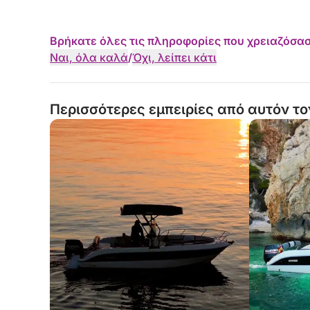
••ΚΟΛΠΟΙ, ΠΑΡΑΛΙΕΣ ΚΑΙ ΣΠΗΛΑΙΑ ΓΙΑ ΕΠΙΣΚΕ
Βρήκατε όλες τις πληροφορίες που χρειαζόσασ
-DÉNIA-
Ναι, όλα καλά
/
Όχι, λείπει κάτι
•Παραλία Les Marines.
•Les Rotes.
Περισσότερες εμπειρίες από αυτόν το
•Punta Negra.
•La Cova Tallada.
•Φυσικό Καταφύγιο Montgó.
•Ακρωτήριο San Antonio.