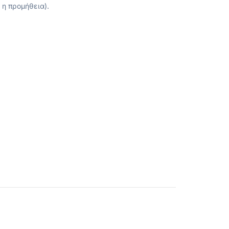
 η προμήθεια).
κωτό σκάφος που μπορείτε να νοικιάσετε