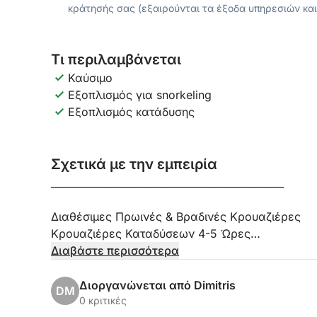
κράτησής σας (εξαιρούνται τα έξοδα υπηρεσιών και
Τι περιλαμβάνεται
Καύσιμο
Εξοπλισμός για snorkeling
Εξοπλισμός κατάδυσης
Σχετικά με την εμπειρία
_______________________________________________
Διαθέσιμες Πρωινές & Βραδινές Κρουαζιέρες
Κρουαζιέρες Καταδύσεων 4-5 Ώρες
Κρουαζιέρες με Αναπνευστήρα 3-4 Ώρες
Διαβάστε περισσότερα
_________________________________________________
Διοργανώνεται από Dimitris
DM
Το σκάφος μας δεν είναι ένα συνηθισμένο φουσ
0 κριτικές