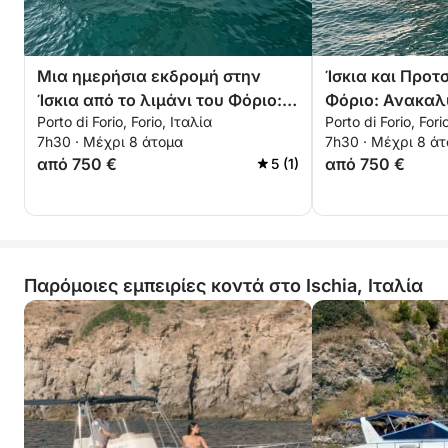
Μια ημερήσια εκδρομή στην
Ίσκια και Προτ
Ίσκια από το λιμάνι του Φόριο:
Φόριο: Ανακαλ
Porto di Forio, Forio, Ιταλία
Porto di Forio, Fori
μια εκδρομή με βάρκα γύρω από
νησιά με μια η
7h30 · Μέχρι 8 άτομα
7h30 · Μέχρι 8 ά
το καταπράσινο νησί
από 750 €
από 750 €
5 (1)
Παρόμοιες εμπειρίες κοντά στο Ischia, Ιταλία