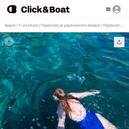
Αρχική
/
Τι να κάνεις
/
Περιήγηση με μηχανοκίνητο σκάφος
/
Περιήγηση με μ