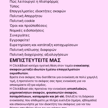
Πώς λειτουργεί η πλατφόρμα;
Τύπος
Επαγγελματίες ιδιοκτήτες σκαφών
Πολιτική Απορρήτου
Πολιτική cookie
Όροι και προϋποθέσεις
Νομικές ειδοποιήσεις
Συνεργάτες
Εγγραφείτε!
Ευρετηρίαση και κατάταξη καταχωρίσεων
Πολιτική επίλυσης διαφορών
Πολιτική διαχείρισης αξιολογήσεων
ΕΜΠΙΣΤΕΥΤΕΊΤΕ ΜΑΣ
Η Click&Boat κατέχει ηγετική θέση στον τομέα
ενοικίασης
σκαφών μεταξύ ιδιωτών ή μέσω επαγγελματιών
εκμισθωτών.
Βρείτε ένα σκάφος που διατίθεται για ενοικίαση σε πολύ χαμηλή
τιμή, ή προτείνετε το σκάφος σας προς ενοικίαση για να
αποκομίσετε έξτρα κέρδος.
Η Click&Boat σάς προτείνει την ενοικίαση
ιστιοπλοϊκών,
μηχανοκίνητων σκαφών, φουσκωτών σκαφών,
ποταμόπλοιων, καταμαράν και jet-ski.
Επιλέξτε τη διάρκεια
ενοικίασης που επιθυμείτε με πλήρη ευελιξία (ημέρα, εβδομάδα)
και επικοινωνήστε με τον ιδιοκτήτη του σκάφους για να του
θέσετε απευθείας όλες τις ερωτήσεις σας.