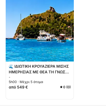
μόνο για εσάς και την ομάδα σας
💎 Ιδιωτική και αποκλειστική εμπειρία
⚓ Περιορισμένη διαθεσιμότητα κάθε μέρα
Ειδική τιμή 399€ ανά σκάφος
⚠️ Μόνο 3 εκδρομές την ημέρα
🌊 ΙΔΙΩΤΙΚΗ ΚΡΟΥΑΖΙΕΡΑ ΜΙΣΗΣ
ΗΜΕΡΗΣΙΑΣ ΜΕ ΘΕΑ ΤΗ ΓΝΩΣΤΗ
-
ΘΕΑ
5h00 · Μέχρι 5 άτομα
από 549 €
0 (0)