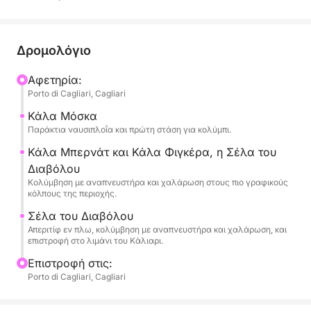
ανάμεσα σε κρυστάλλινα νερά, κρυμμένους
όρμους και εκπληκτική θέα, με άφθονο χρόνο για
να χαλαρώσετε και να απολαύσετε τη θάλασσα.
Δρομολόγιο
📍 Τι θα ζήσετε
Αφετηρία:
Porto di Cagliari, Cagliari
Θα κολυμπήσετε στα καθαρά νερά των:
🏝️ Cala Mosca
Κάλα Μόσκα
🏝️ Cala Fighera
Παράκτια ναυσιπλοΐα και πρώτη στάση για κολύμπι.
🏝️ Grotta dei Colombi
Κάλα Μπερνάτ και Κάλα Φιγκέρα, η Σέλα του
🏝️ Sella del Diavolo
Διαβόλου
Κολύμβηση με αναπνευστήρα και χαλάρωση στους πιο γραφικούς
κόλπους της περιοχής.
Κατά τη διάρκεια της εκδρομής, μπορείτε να:
☀️ Χαλαρώσετε στον ήλιο
Σέλα του Διαβόλου
🤿 Κάντε snorkel και καταδύσεις
Απεριτίφ εν πλω, κολύμβηση με αναπνευστήρα και χαλάρωση, και
επιστροφή στο λιμάνι του Κάλιαρι.
📸 Βγάλτε εντυπωσιακές φωτογραφίες
🌊 Ζήστε τη θάλασσα με απόλυτη ελευθερία
Επιστροφή στις:
Porto di Cagliari, Cagliari
✅ All-inclusive, χωρίς ανησυχίες