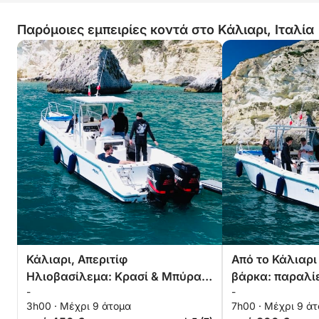
Παρόμοιες εμπειρίες κοντά στο Κάλιαρι, Ιταλία
Κάλιαρι, Απεριτίφ
Από το Κάλιαρι
Ηλιοβασίλεμα: Κρασί & Μπύρα
βάρκα: παραλίε
-
-
στο Λυκόφως
θαλάσσια διασ
3h00 · Μέχρι 9 άτομα
7h00 · Μέχρι 9 ά