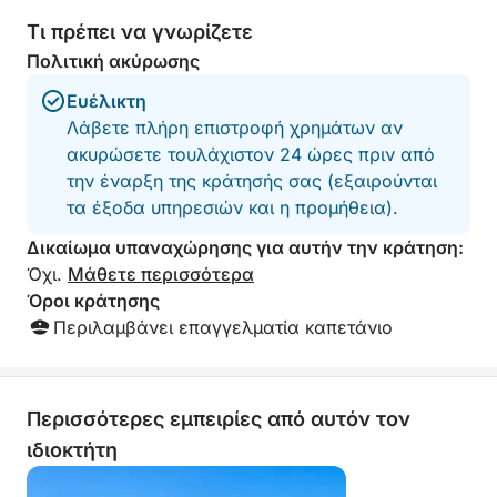
🚤 Ιδιωτικό σκάφος για έως 4 άτομα
👨‍✈️ Επαγγελματίας καπετάνιος
Τι πρέπει να γνωρίζετε
⛽ Περιλαμβάνονται καύσιμα
Πολιτική ακύρωσης
🏝️ Στάσεις για κολύμπι και χαλάρωση
Ευέλικτη
🎵 Απαλή μουσική στο σκάφος
Λάβετε πλήρη επιστροφή χρημάτων αν
🧊 Άνετη και χαλαρωτική εμπειρία
ακυρώσετε τουλάχιστον 24 ώρες πριν από
την έναρξη της κράτησής σας (εξαιρούνται
⭐ Γιατί να επιλέξετε αυτήν την εμπειρία
τα έξοδα υπηρεσιών και η προμήθεια).
✔️ Χωρίς πλήθη ή ξένους στο σκάφος
✔️ Ιδιωτική εκδρομή μόνο για την ομάδα σας
Δικαίωμα υπαναχώρησης για αυτήν την κράτηση:
✔️ Χαλαρός ρυθμός και δυνατότητα προσαρμογής
Όχι.
Μάθετε περισσότερα
✔️ Πρόσβαση σε λιγότερο πολυσύχναστα σημεία
Όροι κράτησης
✔️ Αυθεντική και πιο αποκλειστική εμπειρία
Περιλαμβάνει επαγγελματία καπετάνιο
✔️ Ιδανικό για ζευγάρια, οικογένειες και μικρές
ομάδες
Περισσότερες εμπειρίες από αυτόν τον
📲 Κάντε κράτηση τώρα
ιδιοκτήτη
Ζήστε τη θάλασσα του Κάλιαρι όπως θα έπρεπε να
είναι: