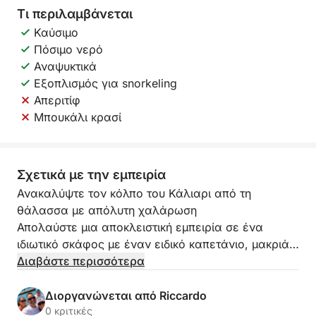
Τι περιλαμβάνεται
Καύσιμο
Πόσιμο νερό
Αναψυκτικά
Εξοπλισμός για snorkeling
Απεριτίφ
Μπουκάλι κρασί
Σχετικά με την εμπειρία
Ανακαλύψτε τον κόλπο του Κάλιαρι από τη
θάλασσα με απόλυτη χαλάρωση
Απολαύστε μια αποκλειστική εμπειρία σε ένα
ιδιωτικό σκάφος με έναν ειδικό καπετάνιο, μακριά
από τα πλήθη και τις παραδοσιακές
Διαβάστε περισσότερα
πολυσύχναστες εκδρομές.
Σε 3 ώρες, θα εξερευνήσετε μερικές από τις πιο
Διοργανώνεται από Riccardo
όμορφες περιοχές του κόλπου του Κάλιαρι,
0 κριτικές