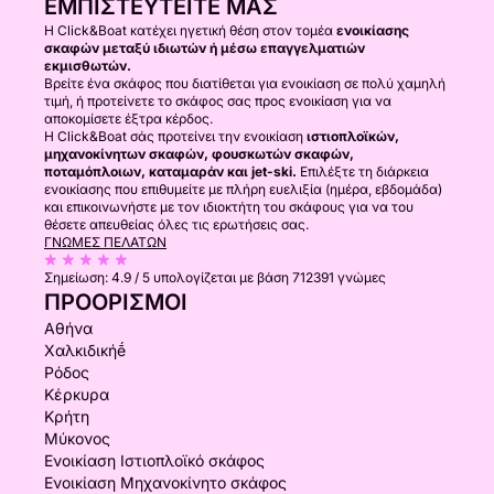
ΕΜΠΙΣΤΕΥΤΕΊΤΕ ΜΑΣ
Η Click&Boat κατέχει ηγετική θέση στον τομέα
ενοικίασης
σκαφών μεταξύ ιδιωτών ή μέσω επαγγελματιών
εκμισθωτών.
Βρείτε ένα σκάφος που διατίθεται για ενοικίαση σε πολύ χαμηλή
τιμή, ή προτείνετε το σκάφος σας προς ενοικίαση για να
αποκομίσετε έξτρα κέρδος.
Η Click&Boat σάς προτείνει την ενοικίαση
ιστιοπλοϊκών,
μηχανοκίνητων σκαφών, φουσκωτών σκαφών,
ποταμόπλοιων, καταμαράν και jet-ski.
Επιλέξτε τη διάρκεια
ενοικίασης που επιθυμείτε με πλήρη ευελιξία (ημέρα, εβδομάδα)
και επικοινωνήστε με τον ιδιοκτήτη του σκάφους για να του
θέσετε απευθείας όλες τις ερωτήσεις σας.
ΓΝΏΜΕΣ ΠΕΛΑΤΏΝ
Σημείωση:
4.9 / 5
υπολογίζεται με βάση 712391 γνώμες
ΠΡΟΟΡΙΣΜΟΊ
Αθήνα
Χαλκιδικήḗ
Ρόδος
Κέρκυρα
Κρήτη
Μύκονος
Ενοικίαση Ιστιοπλοϊκό σκάφος
Ενοικίαση Μηχανοκίνητο σκάφος