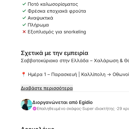
Ποτό καλωσορίσματος
Φρέσκα εποχιακά φρούτα
Αναψυκτικά
Πλήρωμα
Εξοπλισμός για snorkeling
Σχετικά με την εμπειρία
Σαββατοκύριακο στην Ελλάδα – Χαλάρωση & Θάλ
📍 Ημέρα 1 – Παρασκευή | Καλλίπολη → Οθωνο
Αναχώρηση από την Καλλίπολη και πλεύση προς
Διαβάστε περισσότερα
Στάση στον πανέμορφο κόλπο της Καλυψούς (Οθ
Διοργανώνεται από Egidio
κρυστάλλινα νερά.
Επαληθευμένο σκάφος
·
Super ιδιοκτήτης ·
29 κρι
Το απόγευμα, μεταφορά στην Ερεικούσα, δείπνο