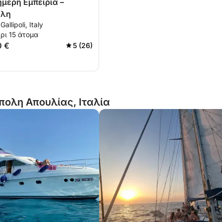
μερη Εμπειρία –
ολη
Gallipoli, Italy
ρι 15 άτομα
0 €
5 (26)
πολη Απουλίας, Ιταλία