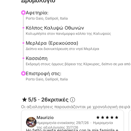
Δρομολόγιο
και διανυκτέρευση στο πλοίο.
Αφετηρία:
🌴 Ημέρα 2 – Σάββατο | Ερεικούσα → Κασσιόπη
Porto Gaio, Gallipoli, Italia
Κόλπος Καλυψώ Οθωνών
Πρωινό στο πλοίο και αναχώρηση για την Κασσι
Κολυμπήστε στον πανέμορφο κόλπο της Καλυψούς
Στάσεις για κολύμπι κατά μήκος της διαδρομής 
Μερλέρα (Ερεικούσσα)
Δείπνο και διανυκτέρευση στο νησί Μερλέρα
Άφιξη στην Κασσιόπη, ελεύθερος χρόνος και έ
Κασσιόπη
μπαρ και παραθαλάσσιων εστιατορίων (προαιρετ
Εκδρομή στους όρμους βόρεια της Κέρκυρας, δείπνο σε μια από 
Επιστροφή στις:
Διανυκτέρευση στο πλοίο.
Porto Gaio, Gallipoli, Italia
🌅 Ημέρα 3 – Κυριακή | Κασσιόπη → Σαλέντο (Κ
5/5
·
26κριτικές
Επιστροφή με στάσεις για κολύμπι κατά μήκος τη
Οι αξιολογήσεις παρουσιάζονται με χρονολογική σειρά
Maurizio
Άφιξη στην Καλλίπολη το απόγευμα/βράδυ.
Ημερομηνία ενοικίασης 29/7/26 · Ημερομηνία
της αξιολόγησης 31/7/26
Ho fatto questa esperienza con la mia famiglia e