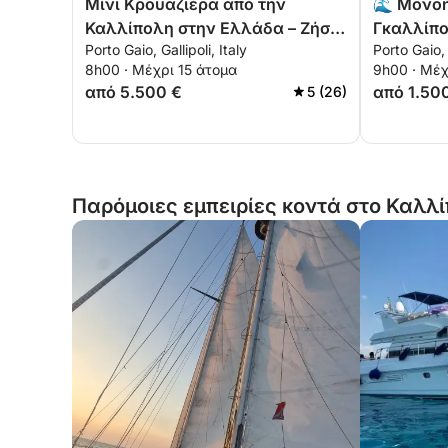
Μίνι Κρουαζιέρα από την
🌊 Μονοή
Καλλίπολη στην Ελλάδα – Ζήστε
Γκαλλίπ
Porto Gaio, Gallipoli, Italy
Porto Gaio, 
τη θάλασσα όπως ποτέ άλλοτε!
8h00 · Μέχρι 15 άτομα
9h00 · Μέχ
🇮🇹 🇬🇷
από 5.500 €
από 1.50
5 (26)
Παρόμοιες εμπειρίες κοντά στο Καλλί