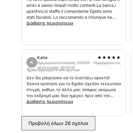
amici e siamo rimasti molto contenti.La barca,l
aperitivo,lo staffe il comandante Egidio sono
stati favolosi. Lo raccomando a chiunque ha
voglia di passare 1 o più giorni in modo
Διαβάστε περισσότερα
particolare tra relax e divertimento
Katie
K
Ημερομηνία ενοικίασης 21/9/25 · Ημερομηνία της
αξιολόγησης 30/10/25
Μεταφρασμένο από Αγγλικά
Δεν θα μπορούσα να το συστήσω αρκετά!
Έκανα κράτηση για το Egidio σχεδόν τελευταία
στιγμή, καθώς το άλλο μας σκάφος ακύρωσε
την εκδρομή μας δύο ημέρες πριν από την
προγραμματισμένη εκδρομή μας. Είμαι ΠΟΛΥ
Διαβάστε περισσότερα
χαρούμενος που βρήκαμε το Egidio - η μέρα
που περάσαμε μαζί του και με τον συνάδελφό
του στο όμορφο σκάφος του ξεπέρασε κατά
Προβολή όλων 26 σχόλια
πολύ τις προσδοκίες μου και της οικογένειάς
μου. Περάσαμε μόνο μισή μέρα στο σκάφος,