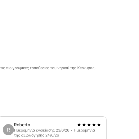
όπη.
σε γραφικούς κολπίσκους.
να βράδυ εξερεύνησης χαρακτηριστικών
ικά).
τις πιο γραφικές τοποθεσίες του νησιού της Κέρκυρας.
αλλίπολη)
ς διαδρομής (αν το επιτρέπει ο καιρός).
Roberto
R
Ημερομηνία ενοικίασης 23/6/26 · Ημερομηνία
της αξιολόγησης 24/6/26