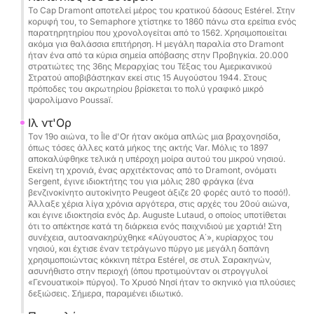
Το Cap Dramont αποτελεί μέρος του κρατικού δάσους Estérel. Στην
Καύσιμα
κορυφή του, το Semaphore χτίστηκε το 1860 πάνω στα ερείπια ενός
Αναψυκτικά
παρατηρητηρίου που χρονολογείται από το 1562. Χρησιμοποιείται
ακόμα για θαλάσσια επιτήρηση. Η μεγάλη παραλία στο Dramont
Κωπηλασία με σανίδα και κολύμβηση με
ήταν ένα από τα κύρια σημεία απόβασης στην Προβηγκία. 20.000
αναπνευστήρα
στρατιώτες της 36ης Μεραρχίας του Τέξας του Αμερικανικού
Στρατού αποβιβάστηκαν εκεί στις 15 Αυγούστου 1944. Στους
Πλήρης εξοπλισμός ασφαλείας
πρόποδες του ακρωτηρίου βρίσκεται το πολύ γραφικό μικρό
ψαρολίμανο Poussaï.
Επιπλέον & επιλογές (πληρωτέες στο λιμάνι):
Ιλ ντ'Ορ
Seabob: 80 € / κράτηση
Τον 19ο αιώνα, το Île d'Or ήταν ακόμα απλώς μια βραχονησίδα,
Wakeboard: 50 € / ημέρα
όπως τόσες άλλες κατά μήκος της ακτής Var. Μόλις το 1897
αποκαλύφθηκε τελικά η υπέροχη μοίρα αυτού του μικρού νησιού.
Donut: 50 € / κράτηση
Εκείνη τη χρονιά, ένας αρχιτέκτονας από το Dramont, ονόματι
Φωτογράφος / drone κατόπιν αιτήματος
Sergent, έγινε ιδιοκτήτης του για μόλις 280 φράγκα (ένα
βενζινοκίνητο αυτοκίνητο Peugeot άξιζε 20 φορές αυτό το ποσό!).
Άλλαξε χέρια λίγα χρόνια αργότερα, στις αρχές του 20ού αιώνα,
Catering / γεύμα στο πλοίο: 50 € / άτομο
και έγινε ιδιοκτησία ενός Δρ. Auguste Lutaud, ο οποίος υποτίθεται
ότι το απέκτησε κατά τη διάρκεια ενός παιχνιδιού με χαρτιά! Στη
Πετσέτα θαλάσσης: 5 € / ημέρα
συνέχεια, αυτοανακηρύχθηκε «Αύγουστος Α΄», κυρίαρχος του
Μαγείρισσα: 250 € / ημέρα
νησιού, και έχτισε έναν τετράγωνο πύργο με μεγάλη δαπάνη
χρησιμοποιώντας κόκκινη πέτρα Estérel, σε στυλ Σαρακηνών,
ασυνήθιστο στην περιοχή (όπου προτιμούνταν οι στρογγυλοί
Πιθανά δρομολόγια:
«Γενουατικοί» πύργοι). Το Χρυσό Νησί ήταν το σκηνικό για πλούσιες
δεξιώσεις. Σήμερα, παραμένει ιδιωτικό.
Κάννες & τα κρυστάλλινα νερά τους