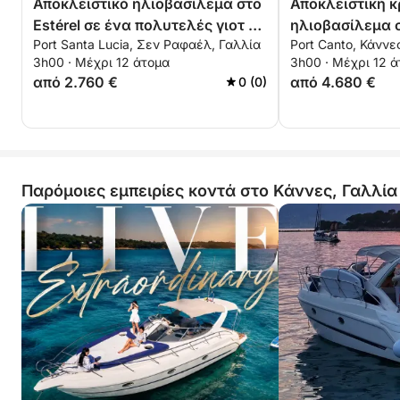
Αποκλειστικό ηλιοβασίλεμα στο
Αποκλειστική κ
Estérel σε ένα πολυτελές γιοτ –
ηλιοβασίλεμα σ
Port Santa Lucia, Σεν Ραφαέλ, Γαλλία
Port Canto, Κάννε
μυστικοί όρμοι και all-inclusive
με ένα πολυτελ
3h00 · Μέχρι 12 άτομα
3h00 · Μέχρι 12 
premium εμπειρία
all-inclusive ιδ
από 2.760 €
από 4.680 €
0 (0)
Παρόμοιες εμπειρίες κοντά στο Κάννες, Γαλλία