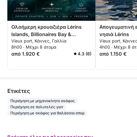
Ολοήμερη κρουαζιέρα Lérins
Απογευματινή ε
Islands, Billionaires Bay &
νησιά Lérins
Vieux port, Κάννες, Γαλλία
Vieux port, Κάννε
Théoule-sur-Mer
8h00 · Μέχρι 8 άτομα
4h00 · Μέχρι 8 ά
από 1.920 €
από 1.150 €
4.3 (6)
Eτικέτες
Περιήγηση με μηχανοκίνητο σκάφος
Περιήγηση σε πολυτελές γιοτ
Περιήγηση με σκάφος για θαλάσσια σπορ