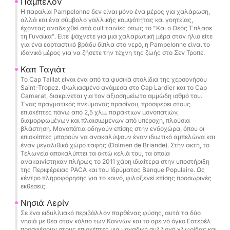
Σεν Τροπέ
Παμπελόν
Η παραλία Pampelonne δεν είναι μόνο ένα μέρος για χαλάρωση,
Νησιά Porquerolles & Port-Cros
αλλά και ένα σύμβολο γαλλικής κομψότητας και γοητείας,
Άγριοι όρμοι του ορεινού όγκου Esterel
έχοντας αναδειχθεί από cult ταινίες όπως το "Και ο Θεός Έπλασε
τη Γυναίκα". Είτε ψάχνετε για μια χαλαρωτική μέρα στον ήλιο είτε
Κορσική & Σαρδηνία κατόπιν αιτήματος
για ένα εορταστικό βράδυ δίπλα στο νερό, η Pampelonne είναι το
ιδανικό μέρος για να ζήσετε την τέχνη της ζωής στο Σεν Τροπέ.
Ιδανικό για:
Καπ Ταγιάτ
Πάρτι για εργένηδες/εργένισσες • Γενέθλια •
Το Cap Taillat είναι ένα από τα φυσικά στολίδια της χερσονήσου
Ιδιωτικές εξόδους • Team building
Saint-Tropez. Φωλιασμένο ανάμεσα στο Cap Lardier και το Cap
Camarat, διακρίνεται για τον αξιοσημείωτο αμμώδη ισθμό του.
Ένας πραγματικός πνεύμονας πρασίνου, προσφέρει στους
Τελικός καθαρισμός (Υποχρεωτικό): 250 €
επισκέπτες πάνω από 2,5 χλμ. παράκτιων μονοπατιών,
διαμορφωμένων και πλαισιωμένων από υπέροχη, πλούσια
βλάστηση. Μονοπάτια οδηγούν επίσης στην ενδοχώρα, όπου οι
Κάντε κράτηση τώρα με αναχώρηση από τις
επισκέπτες μπορούν να ανακαλύψουν έναν ιδιωτικό αμπελώνα και
έναν μεγαλιθικό χώρο ταφής (Dolmen de Briande). Στην ακτή, το
Κάννες και χαρίστε στον εαυτό σας μια
Τελωνείο αποκαλύπτει τα οκτώ κελιά του, τα οποία
αποκλειστική εμπειρία στη θάλασσα,
ανακαινίστηκαν πλήρως το 2011 χάρη ιδιαίτερα στην υποστήριξη
της Περιφέρειας PACA και του Ιδρύματος Banque Populaire. Ως
συνδυάζοντας πολυτέλεια, ελευθερία και
κέντρο πληροφόρησης για το κοινό, φιλοξενεί επίσης προσωρινές
αξέχαστες στιγμές στη Μεσόγειο.
εκθέσεις.
Νησιά Λερίν
Σε ένα ειδυλλιακό περιβάλλον παρθένας φύσης, αυτά τα δύο
νησιά με θέα στον κόλπο των Καννών και το ορεινό όγκο Εστερέλ
προσφέρουν στους επισκέπτες μια μοναδική συλλογή χλωρίδας και