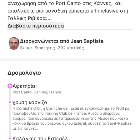
αναχώρηση από το Port Canto στις Κάννες, και
απολαύστε μια μοναδική εμπειρία all-inclusive στη
Γαλλική Ριβιέρα.
Διαβάστε περισσότερα
Συνοδευόμενοι από το επαγγελματικό σας
πλήρωμα, πλεύστε σε απόλυτη ηρεμία στα πιο
Διοργανώνεται από Jean Baptiste
όμορφα σημεία της περιοχής: τιρκουάζ νερά,
Super ιδιοκτήτης ·
292 κριτικές
απομονωμένους όρμους και εμβληματικούς
προορισμούς.
Δρομολόγιο
Ευρύχωρο και άρτια εξοπλισμένο, το Pershing X5
προσφέρει κορυφαία άνεση με άφθονους χώρους
Αφετηρία:
Port Canto, Cannes, France
χαλάρωσης, ιδανικό για ηλιοθεραπεία, για να
μοιραστείτε ένα γεύμα ή να απολαύσετε θαλάσσια
χρυσή κορνίζα
σπορ.
Η Corniche d'Or, ή Corniche de l'Estérel, εγκαινιάστηκε το 1903 με
πρωτοβουλία της Touring Club de France. Αυτός ο υπέροχος
δρόμος, που συνορεύει με τα τιρκουάζ νερά της Μεσογείου και τα
Περιλαμβάνονται:
κόκκινα βράχια του ορεινού όγκου Estérel, συνδέει το Saint-Raphaël
με τις Κάννες.
Επαγγελματίας καπετάνιος & πλήρωμα
(συμπεριλαμβανομένης της συνοδού)
Καλάνκες του Εστερέλ