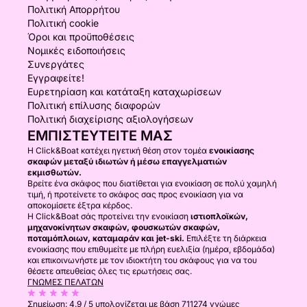
Πολιτική Απορρήτου
Πολιτική cookie
Όροι και προϋποθέσεις
Νομικές ειδοποιήσεις
Συνεργάτες
Εγγραφείτε!
Ευρετηρίαση και κατάταξη καταχωρίσεων
Πολιτική επίλυσης διαφορών
Πολιτική διαχείρισης αξιολογήσεων
ΕΜΠΙΣΤΕΥΤΕΊΤΕ ΜΑΣ
Η Click&Boat κατέχει ηγετική θέση στον τομέα
ενοικίασης
σκαφών μεταξύ ιδιωτών ή μέσω επαγγελματιών
εκμισθωτών.
Βρείτε ένα σκάφος που διατίθεται για ενοικίαση σε πολύ χαμηλή
τιμή, ή προτείνετε το σκάφος σας προς ενοικίαση για να
αποκομίσετε έξτρα κέρδος.
Η Click&Boat σάς προτείνει την ενοικίαση
ιστιοπλοϊκών,
μηχανοκίνητων σκαφών, φουσκωτών σκαφών,
ποταμόπλοιων, καταμαράν και jet-ski.
Επιλέξτε τη διάρκεια
ενοικίασης που επιθυμείτε με πλήρη ευελιξία (ημέρα, εβδομάδα)
και επικοινωνήστε με τον ιδιοκτήτη του σκάφους για να του
θέσετε απευθείας όλες τις ερωτήσεις σας.
ΓΝΏΜΕΣ ΠΕΛΑΤΏΝ
Σημείωση:
4.9 / 5
υπολογίζεται με βάση 711274 γνώμες