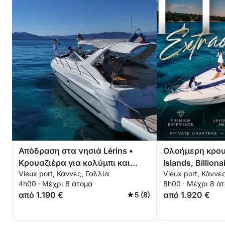
Απόδραση στα νησιά Lérins •
Ολοήμερη κρου
Κρουαζιέρα για κολύμπι και
Islands, Billion
Vieux port, Κάννες, Γαλλία
Vieux port, Κάννε
χαλάρωση από τις Κάννες
Théoule-sur-Me
4h00 · Μέχρι 8 άτομα
8h00 · Μέχρι 8 ά
από 1.190 €
από 1.920 €
5 (8)