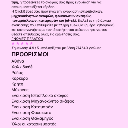
τιμή, ή προτείνετε το σκάφος σας προς ενοικίαση για να
αποκομίσετε έξτρα κέρδος.
Η Click&Boat σάς προτείνει την ενοικίαση
ιστιοπλοϊκών,
μηχανοκίνητων σκαφών, φουσκωτών σκαφών,
ποταμόπλοιων, καταμαράν και jet-ski.
Επιλέξτε τη διάρκεια
ενοικίασης που επιθυμείτε με πλήρη ευελιξία (ημέρα, εβδομάδα)
και επικοινωνήστε με τον ιδιοκτήτη του σκάφους για να του
θέσετε απευθείας όλες τις ερωτήσεις σας.
ΓΝΏΜΕΣ ΠΕΛΑΤΏΝ
Σημείωση:
4.9 / 5
υπολογίζεται με βάση 714540 γνώμες
ΠΡΟΟΡΙΣΜΟΊ
Αθήνα
Χαλκιδικήḗ
Ρόδος
Κέρκυρα
Κρήτη
Μύκονος
Ενοικίαση Ιστιοπλοϊκό σκάφος
Ενοικίαση Μηχανοκίνητο σκάφος
Ενοικίαση Καταμαράν
Ενοικίαση Φουσκωτό
Ενοικίαση Θαλαμηγός
Όλοι οι κατασκευαστές