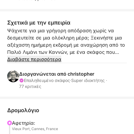
Σχετικά με την εμπειρία
Ψάχνετε για μια γρήγορη απόδραση χωρίς να
δεσμευτείτε σε μια ολόκληρη μέρα; Ξεκινήστε μια
αξέχαστη ημιήμερη εκδρομή με αναχώρηση από το
Παλιό Λιμάνι των Καννών, με ένα σκάφος που
συνδυάζει άνεση, κομψότητα και φιλική
Διαβάστε περισσότερα
ατμόσφαιρα.
Διοργανώνεται από christopher
Με τη συνοδεία του επαγγελματία καπετάνιου σας,
Επαληθευμένο σκάφος
·
Super ιδιοκτήτης ·
77 κριτικές
θα σαλπάρουμε κατευθείαν για τα τιρκουάζ νερά
των Νήσων Λερέν. Αυτή η 4ωρη μορφή είναι
ιδανική για μια γρήγορη απόδραση: κολύμπι σε
κρυστάλλινα νερά, paddleboarding, κολύμβηση με
Δρομολόγιο
αναπνευστήρα και απόλυτη χαλάρωση κάτω από
Αφετηρία:
τον ήλιο της Κυανής Ακτής.
Vieux Port, Cannes, France