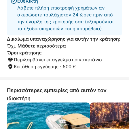
Ευέλικτη
νερό μας με λεμόνι ή αγγούρι)
Λάβετε πλήρη επιστροφή χρημάτων αν
ακυρώσετε τουλάχιστον 24 ώρες πριν από
Ηχοσύστημα Bluetooth Bose για να αναπαράγετε
την έναρξη της κράτησής σας (εξαιρούνται
τη δική σας λίστα αναπαραγωγής
τα έξοδα υπηρεσιών και η προμήθεια).
Μαλακές πετσέτες μπάνιου
Δικαίωμα υπαναχώρησης για αυτήν την κράτηση:
Όχι.
Μάθετε περισσότερα
Περιλαμβάνεται εξοπλισμός σανίδας paddleboard
Όροι κράτησης
και κολύμβησης με αναπνευστήρα για να
Περιλαμβάνει επαγγελματία καπετάνιο
εξερευνήσετε τον βυθό
Κατάθεση εγγύησης : 500 €
Η ιστιοπλοΐα σε αυτό το σκάφος σημαίνει να ζείτε
τη Μεσόγειο με στυλ, ευελιξία και προσοχή στη
Περισσότερες εμπειρίες από αυτόν τον
λεπτομέρεια που κάνει κάθε στιγμή μοναδική.
ιδιοκτήτη
Επικοινωνήστε μαζί μου απευθείας μέσω
μηνυμάτων Click&Boat για να κλείσετε την ώρα
σας και να ζήσετε μια απόδραση που σας
ταιριάζει!