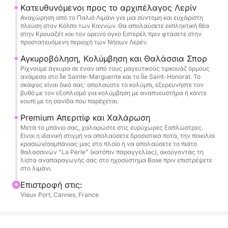
⏰ Διατίθενται δύο χρονικά διαστήματα που
Κατευθυνόμενοι προς το αρχιπέλαγος Λερίν
Αναχώρηση από το Παλιό Λιμάνι για μια σύντομη και ευχάριστη
ταιριάζουν στις προτιμήσεις σας:
πλεύση στον Κόλπο των Καννών. Θα απολαύσετε εκπληκτική θέα
στην Κρουαζέτ και τον ορεινό όγκο Εστερέλ πριν φτάσετε στην
προστατευόμενη περιοχή των Νήσων Λερέν.
Πρωί (9:00 π.μ. - 1:00 μ.μ.): Ιδανικό για να
απολαύσετε την απόλυτη ηρεμία του κόλπου και
Αγκυροβόληση, Κολύμβηση και Θαλάσσια Σπορ
μια γυάλινη θάλασσα πριν φτάσει ο κόσμος.
Ρίχνουμε άγκυρα σε έναν από τους μαγευτικούς τιρκουάζ όρμους
ανάμεσα στο Île Sainte-Marguerite και το Île Saint-Honorat. Το
σκάφος είναι δικό σας: απολαύστε το κολύμπι, εξερευνήστε τον
Απόγευμα (2:30 μ.μ. - 6:30 μ.μ.): Ιδανικό για να
βυθό με τον εξοπλισμό για κολύμβηση με αναπνευστήρα ή κάντε
κουπί με τη σανίδα που παρέχεται.
απολαύσετε τη ζεστασιά, τον ήλιο και μια όμορφη
ατμόσφαιρα αργά το απόγευμα στο νερό.
Premium Απεριτίφ και Χαλάρωση
Μετά το μπάνιο σας, χαλαρώστε στις ευρύχωρες ξαπλώστρες.
Είναι η ιδανική στιγμή να απολαύσετε δροσιστικά ποτά, την ποικιλία
🥂 Premium Απεριτίφ και Διαβίωση στο Πλοίο:
κρασιών/σαμπάνιας μας στο πλοίο ή να απολαύσετε το πιάτο
θαλασσινών "La Perle" (κατόπιν παραγγελίας), ακούγοντας τη
Σε αυτή τη δυναμική κρουαζιέρα, δίνουμε
λίστα αναπαραγωγής σας στο ηχοσύστημα Bose πριν επιστρέψετε
προτεραιότητα στη χαλάρωση. Μια προσεκτικά
στο λιμάνι.
επιλεγμένη επιλογή κρασιών και σαμπάνιων είναι
Επιστροφή στις:
διαθέσιμη για αγορά απευθείας στο πλοίο.
Vieux Port, Cannes, France
Επιπλέον, χάρη στην αποκλειστική μας συνεργασία
με το La Perle, το φημισμένο εστιατόριο