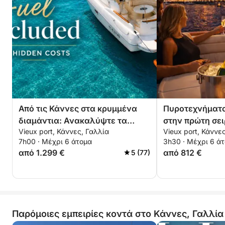
Από τις Κάννες στα κρυμμένα
Πυροτεχνήματα
διαμάντια: Ανακαλύψτε τα
στην πρώτη σει
Vieux port, Κάννες, Γαλλία
Vieux port, Κάννε
νησιά Λερένς
Lérins
7h00 · Μέχρι 6 άτομα
3h30 · Μέχρι 6 ά
από 1.299 €
από 812 €
5 (77)
Παρόμοιες εμπειρίες κοντά στο Κάννες, Γαλλία