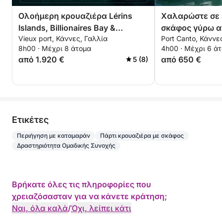
Ολοήμερη κρουαζιέρα Lérins
Χαλαρώστε σε 
Islands, Billionaires Bay &
σκάφος γύρω α
Vieux port, Κάννες, Γαλλία
Port Canto, Κάννε
Théoule-sur-Mer
Lérins για 4 ώρ
8h00 · Μέχρι 8 άτομα
4h00 · Μέχρι 6 ά
έκπτωση για ζε
από 1.920 €
από 650 €
5 (8)
Eτικέτες
Περιήγηση με καταμαράν
Πάρτι κρουαζιέρα με σκάφος
Δραστηριότητα Ομαδικής Συνοχής
Βρήκατε όλες τις πληροφορίες που
χρειαζόσασταν για να κάνετε κράτηση;
Ναι, όλα καλά
/
Όχι, λείπει κάτι