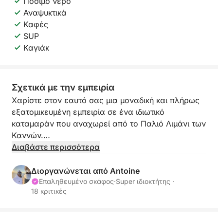
Πόσιμο νερό
Αναψυκτικά
Καφές
SUP
Καγιάκ
Σχετικά με την εμπειρία
Χαρίστε στον εαυτό σας μια μοναδική και πλήρως
εξατομικευμένη εμπειρία σε ένα ιδιωτικό
καταμαράν που αναχωρεί από το Παλιό Λιμάνι των
Καννών.
Διαβάστε περισσότερα
Κάθε εκδρομή είναι προσαρμοσμένη στις επιθυμίες
σας. Είτε επιθυμείτε να πλεύσετε ήρεμα, να
Διοργανώνεται από Antoine
εξερευνήσετε κρυμμένους όρμους είτε να
Επαληθευμένο σκάφος
·
Super ιδιοκτήτης ·
18 κριτικές
απολαύσετε μια εορταστική μέρα στη θάλασσα,
όλα είναι δυνατά.