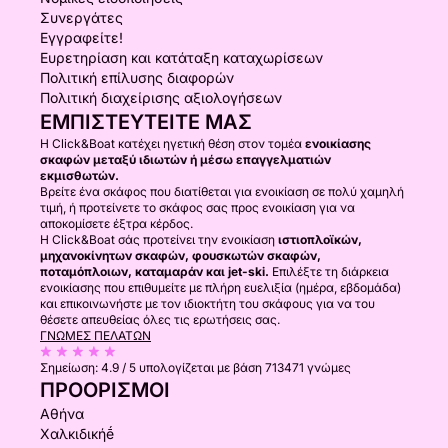
Συνεργάτες
Εγγραφείτε!
Ευρετηρίαση και κατάταξη καταχωρίσεων
Πολιτική επίλυσης διαφορών
Πολιτική διαχείρισης αξιολογήσεων
ΕΜΠΙΣΤΕΥΤΕΊΤΕ ΜΑΣ
Η Click&Boat κατέχει ηγετική θέση στον τομέα
ενοικίασης
σκαφών μεταξύ ιδιωτών ή μέσω επαγγελματιών
εκμισθωτών.
Βρείτε ένα σκάφος που διατίθεται για ενοικίαση σε πολύ χαμηλή
τιμή, ή προτείνετε το σκάφος σας προς ενοικίαση για να
αποκομίσετε έξτρα κέρδος.
Η Click&Boat σάς προτείνει την ενοικίαση
ιστιοπλοϊκών,
μηχανοκίνητων σκαφών, φουσκωτών σκαφών,
ποταμόπλοιων, καταμαράν και jet-ski.
Επιλέξτε τη διάρκεια
ενοικίασης που επιθυμείτε με πλήρη ευελιξία (ημέρα, εβδομάδα)
και επικοινωνήστε με τον ιδιοκτήτη του σκάφους για να του
θέσετε απευθείας όλες τις ερωτήσεις σας.
ΓΝΏΜΕΣ ΠΕΛΑΤΏΝ
Σημείωση:
4.9 / 5
υπολογίζεται με βάση 713471 γνώμες
ΠΡΟΟΡΙΣΜΟΊ
Αθήνα
Χαλκιδικήḗ