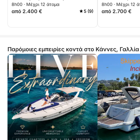
8h00 · Μέχρι 12 άτομα
8h00 · Μέχρι 12 
Golfe-Juan
εκδρομή από τη
από 2.400 €
από 2.700 €
5 (9)
Παρόμοιες εμπειρίες κοντά στο Κάννες, Γαλλία