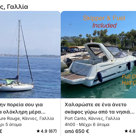
ς, Γαλλία
ην πορεία σου για
Χαλαρώστε σε ένα άνετο
α ολόκληρη μέρα
σκάφος γύρω από τα νησιά
ure Rouge, Κάννες, Γαλλία
Port Canto, Κάννες, Γαλλία
ς ιστιοπλοΐας στις
Lérins για 4 ώρες. Ειδική
ρι 5 άτομα
4h00 · Μέχρι 6 άτομα
ε ιστιοπλοϊκό
έκπτωση για ζευγάρια!
€
από 650 €
4.9 (67)
4.8