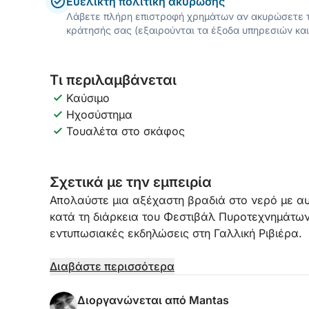
Ευέλικτη πολιτική ακύρωσης
Λάβετε πλήρη επιστροφή χρημάτων αν ακυρώσετε τ
κράτησής σας (εξαιρούνται τα έξοδα υπηρεσιών και
Τι περιλαμβάνεται
Καύσιμο
Ηχοσύστημα
Τουαλέτα στο σκάφος
Σχετικά με την εμπειρία
Απολαύστε μια αξέχαστη βραδιά στο νερό με αυ
κατά τη διάρκεια του Φεστιβάλ Πυροτεχνημάτων
εντυπωσιακές εκδηλώσεις στη Γαλλική Ριβιέρα.
Αναχωρώντας από το Port Canto στις Κάννες, θ
Διαβάστε περισσότερα
πριν αγκυροβολήσετε στον κόλπο των Καννών, 
ανεμπόδιστη θέα της παράστασης. Από την άνε
Διοργανώνεται από Mantas