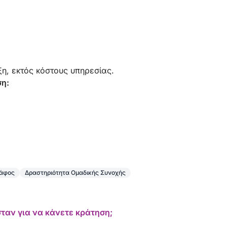
αποκορύφωμα ήταν η διέλευση προς το Κάπρι
και η θέα των μαγευτικών βραχωδών
σχηματισμών Faraglioni. Γυρίσαμε όλο το νησί
και ο υπέροχος οικοδεσπότης μας, ο Enzo,
αγκυροβόλησε το σκάφος σε ένα πανέμορφο
σημείο και όλοι βουτήξαμε στα όμορφα,
κρυστάλλινα νερά για μια αξέχαστη βουτιά. Ο
η, εκτός κόστους υπηρεσίας.
Enzo ήταν φανταστικός, η φιλοξενία ήταν
ση:
ζεστή και η ιστιοπλοΐα ήταν απίστευτα ομαλή.
Θα κλείσω ξανά αυτήν την εκδρομή την
επόμενη φορά που θα βρεθούμε στην Ιταλία!
κάφος
Δραστηριότητα Ομαδικής Συνοχής
ταν για να κάνετε κράτηση;