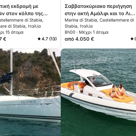
τική εκδρομή με
Σαββατοκύριακο περιήγηση
ν στον κόλπο της
στην ακτή Αμάλφι και το Λι
stellammare di Stabia,
Marina di Stabia, Castellammare di
Γκάλι
re di Stabia, Ιταλία
Stabia, Ιταλία
ρι 15 άτομα
8h00 · Μέχρι 1 άτομα
7 €
από 4.050 €
4.7 (13)