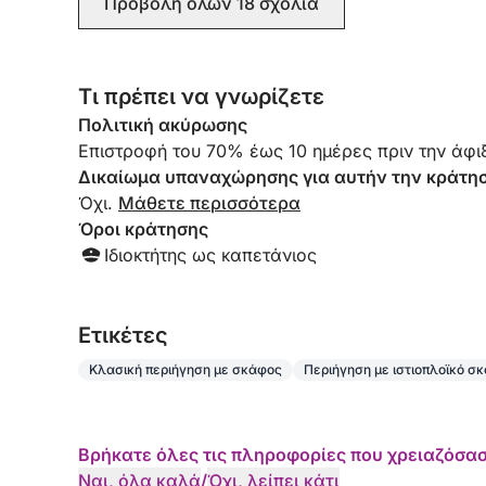
Προβολή όλων 18 σχόλια
πρόσφεραν σνακ και σπριτζ. Ήταν εύκολα ένα
από τα highlights του ταξιδιού μας. Ένα μεγάλο
ευχαριστώ και στους δύο για τις αναμνήσεις!
Τι πρέπει να γνωρίζετε
Πολιτική ακύρωσης
Επιστροφή του 70% έως 10 ημέρες πριν την άφιξ
Δικαίωμα υπαναχώρησης για αυτήν την κράτη
Όχι.
Μάθετε περισσότερα
Όροι κράτησης
Ιδιοκτήτης ως καπετάνιος
Eτικέτες
Κλασική περιήγηση με σκάφος
Περιήγηση με ιστιοπλοϊκό σ
Βρήκατε όλες τις πληροφορίες που χρειαζόσασ
Ναι, όλα καλά
/
Όχι, λείπει κάτι