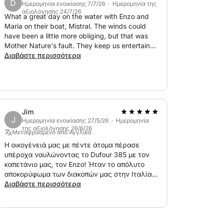
D
α καταβληθούν κατά την επιβίβαση.
Ημερομηνία ενοικίασης 7/7/26 · Ημερομηνία της
αξιολόγησης 24/7/26
ιμάνι και λιμενικοί φόροι, εάν υπάρχουν,
What a great day on the water with Enzo and
Maria on their boat, Mistral. The winds could
have been a little more obliging, but that was
-----
Mother Nature's fault. They keep us entertained
αζί μου στο Click&Boat για να κλείσετε
with stories of Sorento and the Amalfi Coast as
Διαβάστε περισσότερα
αξέχαστες στιγμές με την οικογένεια και
we motored our way to a great little restaurant,
Maria Grazia. The wind did fill in late in the day
and we were able to sail for a few hours heading
back to Castellammare. The boat and
equipment were in great shape and was a clean
Jim
as could be. We would charter the Mistral again.
J
Ημερομηνία ενοικίασης 27/5/26 · Ημερομηνία
της αξιολόγησης 26/6/26
Μεταφρασμένο από Αγγλικά
Η οικογένειά μας με πέντε άτομα πέρασε
υπέροχα ναυλώνοντας το Dufour 385 με τον
καπετάνιο μας, τον Enzo! Ήταν το απόλυτο
αποκορύφωμα των διακοπών μας στην Ιταλία.
Το σκάφος ήταν απίστευτα ευρύχωρο και
Διαβάστε περισσότερα
άνετο και για τους πέντε μας. Η κρουαζιέρα
κατά μήκος της εκπληκτικής ακτής του Sorrento
προσέφερε εκπληκτική θέα, αλλά το απόλυτο