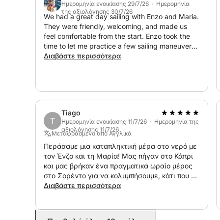
καθαρισμός, παροχές στο σκάφος) που πρέπει ν
Ημερομηνία ενοικίασης 29/7/26 · Ημερομηνία
της αξιολόγησης 30/7/26
Πιθανές επιπλέον χρεώσεις: διανυκτέρευση στο λ
We had a great day sailing with Enzo and Maria.
They were friendly, welcoming, and made us
πρόσδεση σημαδούρας, ταξί, κ.λπ.
feel comfortable from the start. Enzo took the
-----------------------------------------------------
time to let me practice a few sailing maneuvers
Για περισσότερες πληροφορίες, επικοινωνήστε μ
and even let me take the helm, which I really
Διαβάστε περισσότερα
αυτό το όμορφο ιστιοπλοϊκό και να απολαύσετε 
appreciated. We had good wind and were able
τους φίλους σας!
to sail almost all the way back to the harbor.
Thank you for a great experience. I would
definitely book with Enzo again and recommend
this trip.
Tiago
T
Ημερομηνία ενοικίασης 11/7/26 · Ημερομηνία της
αξιολόγησης 11/7/26
Μεταφρασμένο από Αγγλικά
Περάσαμε μια καταπληκτική μέρα στο νερό με
τον Ένζο και τη Μαρία! Μας πήγαν στο Κάπρι
και μας βρήκαν ένα πραγματικά ωραίο μέρος
στο Σορέντο για να κολυμπήσουμε, κάτι που τα
παιδιά λάτρεψαν απόλυτα. Ειλικρινά, μας
Διαβάστε περισσότερα
έκαναν να νιώσουμε σαν VIP άτομα καθ' όλη
τη διάρκεια. Ήταν τόσο ευγενικοί και
φρόντισαν να νιώθουμε άνετα, και μας