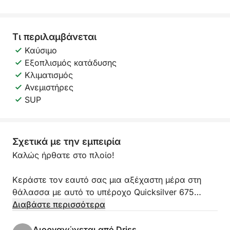
Τι περιλαμβάνεται
Καύσιμο
Εξοπλισμός κατάδυσης
Κλιματισμός
Ανεμιστήρες
SUP
Σχετικά με την εμπειρία
Καλώς ήρθατε στο πλοίο!
Κεράστε τον εαυτό σας μια αξέχαστη μέρα στη
θάλασσα με αυτό το υπέροχο Quicksilver 675
Open, ένα ευρύχωρο και άνετο σκάφος, ιδανικό
Διαβάστε περισσότερα
για να εξερευνήσετε απομονωμένους κολπίσκους ή
να απολαύσετε την ηρεμία γύρω από τα νησιά
Διοργανώνεται από Driss