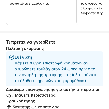
πληρώσετε περίπου 350 € για ένα γεμάτο
συνιστώ ανεπιφύλακτα.
το σκάφος και σωσ
ρεζερβουάρ, αλλά για μια τυπική ημέρα, η μέση
όλα ήταν τέλεια 
κατανάλωση είναι περίπου 100 €, ανάλογα με το
περιμέναμε.
Διαβάστε περισ
δρομολόγιό σας και την ταχύτητα πλεύσης.
Είτε θέλετε να εξερευνήσετε, να κολυμπήσετε, να
ψαρέψετε ή απλώς να χαλαρώσετε στον ήλιο,
Τι πρέπει να γνωρίζετε
αυτό το Quicksilver 675 Open είναι το ιδανικό
σκάφος για μια μαγική μέρα στη Μεσόγειο.
Πολιτική ακύρωσης
Ευέλικτη
Μη διστάσετε να επικοινωνήσετε μαζί μου για
Λάβετε πλήρη επιστροφή χρημάτων αν
οποιεσδήποτε ερωτήσεις ή ειδικά αιτήματα. Τα λέμε
ακυρώσετε τουλάχιστον 24 ώρες πριν από
σύντομα στο νερό!
την έναρξη της κράτησής σας (εξαιρούνται
τα έξοδα υπηρεσιών και η προμήθεια).
Δικαίωμα υπαναχώρησης για αυτήν την κράτηση:
Όχι.
Μάθετε περισσότερα
Όροι κράτησης
Ιδιοκτήτης ως καπετάνιος