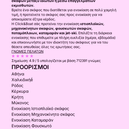
σκαφών μεταξύ ιδιωτών ή μέσω επαγγελματιών
εκμισθωτών.
Βρείτε ένα σκάφος που διατίθεται για ενοικίαση σε πολύ χαμηλή
τιμή, ή προτείνετε το σκάφος σας προς ενοικίαση για να
αποκομίσετε έξτρα κέρδος.
Η Click&Boat σάς προτείνει την ενοικίαση
ιστιοπλοϊκών,
μηχανοκίνητων σκαφών, φουσκωτών σκαφών,
ποταμόπλοιων, καταμαράν και jet-ski.
Επιλέξτε τη διάρκεια
ενοικίασης που επιθυμείτε με πλήρη ευελιξία (ημέρα, εβδομάδα)
και επικοινωνήστε με τον ιδιοκτήτη του σκάφους για να του
θέσετε απευθείας όλες τις ερωτήσεις σας.
ΓΝΏΜΕΣ ΠΕΛΑΤΏΝ
Σημείωση:
4.9 / 5
υπολογίζεται με βάση 712391 γνώμες
ΠΡΟΟΡΙΣΜΟΊ
Αθήνα
Χαλκιδικήḗ
Ρόδος
Κέρκυρα
Κρήτη
Μύκονος
Ενοικίαση Ιστιοπλοϊκό σκάφος
Ενοικίαση Μηχανοκίνητο σκάφος
Ενοικίαση Καταμαράν
Ενοικίαση Φουσκωτό