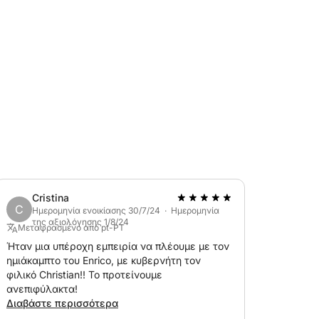
 Maddalena.
βάρυνση 300 €.
Cristina
C
η για ηλιοθεραπεία), τέντα, ντους,
Ημερομηνία ενοικίασης 30/7/24 · Ημερομηνία
της αξιολόγησης 1/8/24
και ιγκλού διαθέσιμα κατόπιν αιτήματος.
Μεταφρασμένο από pt-PT
Ήταν μια υπέροχη εμπειρία να πλέουμε με τον
ημιάκαμπτο του Enrico, με κυβερνήτη τον
φιλικό Christian!! Το προτείνουμε
uzuki 250 HP.
ανεπιφύλακτα!
Διαβάστε περισσότερα