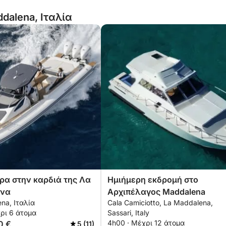
dalena, Ιταλία
ρα στην καρδιά της Λα
Ημιήμερη εκδρομή στο
να
Αρχιπέλαγος Maddalena
na, Ιταλία
Cala Camiciotto, La Maddalena,
ρι 6 άτομα
Sassari, Italy
4h00 · Μέχρι 12 άτομα
0 €
5 (11)