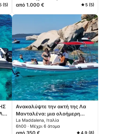
από 1.000 €
5 (5)
5 (5)
ΗΣ
Ανακαλύψτε την ακτή της Λα
 ΛΑ
Μανταλένα: μια ολοήμερη
La Maddalena, Ιταλία
εκδρομή με βάρκα
6h00 · Μέχρι 6 άτομα
από 350 €
4.9 (8)