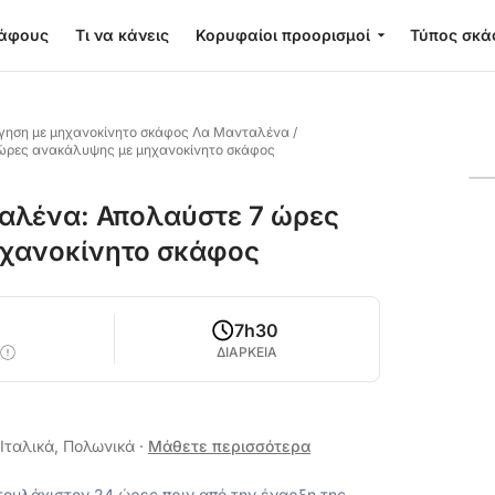
κάφους
Τι να κάνεις
Κορυφαίοι προορισμοί
Τύπος σκά
γηση με μηχανοκίνητο σκάφος Λα Μανταλένα
/
 ώρες ανακάλυψης με μηχανοκίνητο σκάφος
αλένα: Απολαύστε 7 ώρες
ηχανοκίνητο σκάφος
0
7h30
ΔΙΑΡΚΕΙΑ
 Ιταλικά, Πολωνικά
·
Μάθετε περισσότερα
ουλάχιστον 24 ώρες πριν από την έναρξη της