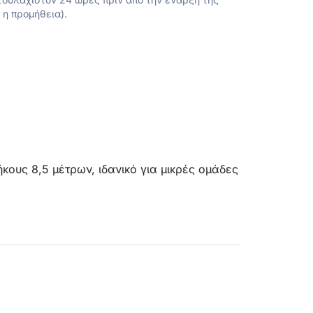
 η προμήθεια).
ους 8,5 μέτρων, ιδανικό για μικρές ομάδες
ώντας από την ροζ παραλία για
για κολύμπι στις Φυσικές Πισίνες του
α με τον καιρό και τις προτιμήσεις σας)