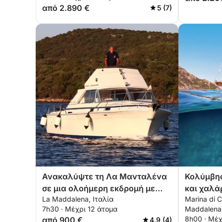
από 2.890 €
5 (7)
Ανακαλύψτε τη Λα Μανταλένα
Κολύμβη
σε μια ολοήμερη εκδρομή με
και χαλά
La Maddalena, Ιταλία
Marina di 
μηχανοκίνητο σκάφος
7h30 · Μέχρι 12 άτομα
Maddalena,
8h00 · Μέχ
από 900 €
4.9 (4)