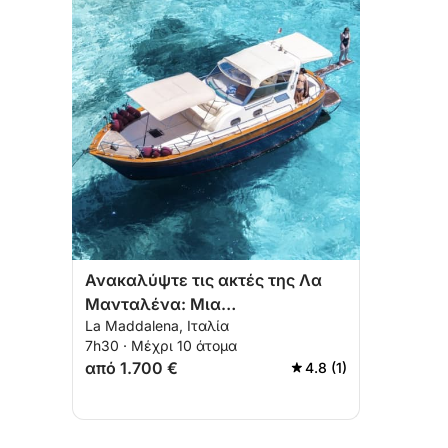
Ανακαλύψτε τις ακτές της Λα
Μανταλένα: Μια
La Maddalena, Ιταλία
ολοκληρωμένη ημερήσια
7h30 · Μέχρι 10 άτομα
εκδρομή με μηχανοκίνητο
από 1.700 €
4.8 (1)
σκάφος