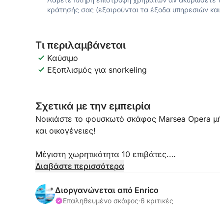
κράτησής σας (εξαιρούνται τα έξοδα υπηρεσιών και
Τι περιλαμβάνεται
Καύσιμο
Εξοπλισμός για snorkeling
Σχετικά με την εμπειρία
Νοικιάστε το φουσκωτό σκάφος Marsea Opera μήκ
και οικογένειες!
Μέγιστη χωρητικότητα 10 επιβάτες.
Διαβάστε περισσότερα
ΔΡΟΜΟΛΟΓΙΟ:
Πρώτη στάση για κολύμπι στο νησί Spargi, περν
Διοργανώνεται από Enrico
αναμνηστικές φωτογραφίες, στη συνέχεια στάση 
Επαληθευμένο σκάφος
·
6 κριτικές
Budelli, με άλλες στάσεις να ποικίλλουν (ανάλογ