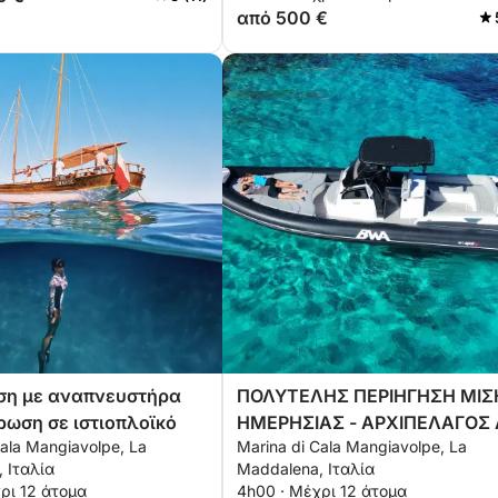
από 500 €
ση με αναπνευστήρα
ΠΟΛΥΤΕΛΗΣ ΠΕΡΙΗΓΗΣΗ ΜΙΣ
ρωση σε ιστιοπλοϊκό
ΗΜΕΡΗΣΙΑΣ - ΑΡΧΙΠΕΛΑΓΟΣ
Cala Mangiavolpe, La
Marina di Cala Mangiavolpe, La
ΜΑΝΤΑΛΕΝΑ
 Ιταλία
Maddalena, Ιταλία
ρι 12 άτομα
4h00 · Μέχρι 12 άτομα