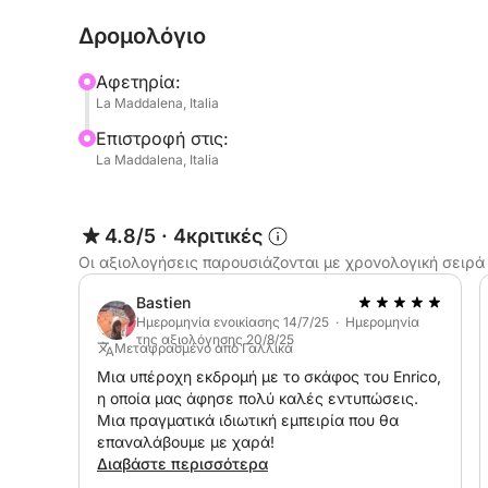
μεταξύ των νησιών Caprera, Santo Stefano ή La
Δρομολόγιο
Για την περιήγηση στη νότια Κορσική, ισχύει επι
Αφετηρία:
La Maddalena, Italia
ΑΝΑΧΩΡΗΣΗ:
Επιστροφή στις:
Από La Maddalena, Palau ή Poltu Quatu.
La Maddalena, Italia
ΠΡΟΣΟΧΗ! ΕΠΙΒΑΡΥΝΣΗ ΚΑΥΣΙΜΩΝ
Για αναχωρήσεις από Poltu Quatu +€150
4.8/5
·
4κριτικές
Για αναχωρήσεις από Palau +€70
Οι αξιολογήσεις παρουσιάζονται με χρονολογική σειρά
ΤΙ ΘΑ ΒΡΕΙΤΕ ΣΤΟ ΠΛΟΙΟ:
Bastien
Άνετα μαξιλάρια (ανακαινισμένα φέτος, με πλώρ
Ημερομηνία ενοικίασης 14/7/25 · Ημερομηνία
της αξιολόγησης 20/8/25
στερεοφωνικό, πλατφόρμα κολύμβησης με σκάλα 
Μεταφρασμένο από Γαλλικά
Μια υπέροχη εκδρομή με το σκάφος του Enrico,
η οποία μας άφησε πολύ καλές εντυπώσεις.
ΧΑΡΑΚΤΗΡΙΣΤΙΚΑ:
Μια πραγματικά ιδιωτική εμπειρία που θα
Υπερσταθερό κύτος από fiberglass, κινητήρας S
επαναλάβουμε με χαρά!
Διαβάστε περισσότερα